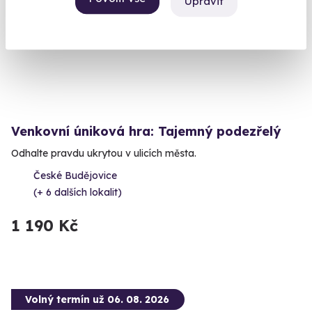
Upravit
Venkovní úniková hra: Tajemný podezřelý
Odhalte pravdu ukrytou v ulicích města.
České Budějovice
(+ 6 dalších lokalit)
1 190 Kč
Volný termín už 06. 08. 2026