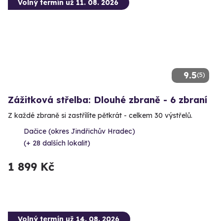
Volný termín už 11. 08. 2026
9.5
(5)
Zážitková střelba: Dlouhé zbraně - 6 zbraní
Z každé zbraně si zastřílíte pětkrát - celkem 30 výstřelů.
Dačice (okres Jindřichův Hradec)
(+ 28 dalších lokalit)
1 899 Kč
Volný termín už 14. 08. 2026