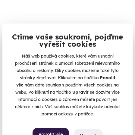
Ctíme vaše soukromí, pojďme
8.0
(1)
vyřešit cookies
Venkovní úniková hra: Pivní výlet do
Náš web používá cookies, které vám usnadní
budoucnosti
procházení stránek a umožní zobrazení relevantního
Vaše mise: zachránit pivo.
obsahu a reklamy. Díky cookies můžeme také tyto
stránky zlepšovat. Kliknutím na tlačítko
Povolit
České Budějovice
vše
nám dáte souhlas s použitím všech cookies na
(+ 12 dalších lokalit)
webu. Po kliknutí na tlačítko
Upravit
se dozvíte více
1 190 Kč
informací o cookies a zároveň můžete povolit jen
některé z nich. Váš souhlas můžete kdykoliv odvolat
pomocí odkazu v patičce.
Novinka
Povolit vše