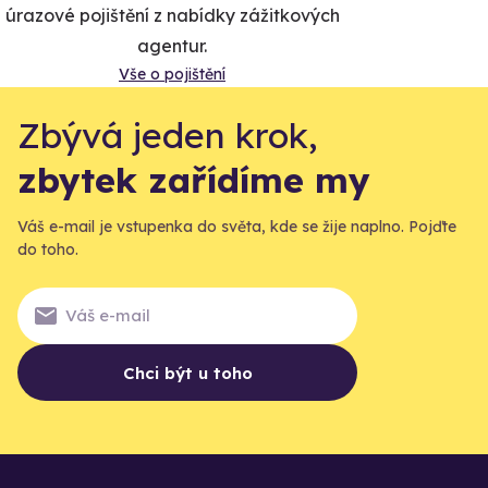
úrazové pojištění z nabídky zážitkových
agentur.
Vše o pojištění
Zbývá jeden krok,
zbytek zařídíme my
Váš e-mail je vstupenka do světa, kde se žije naplno. Pojďte
do toho.
Chci být u toho