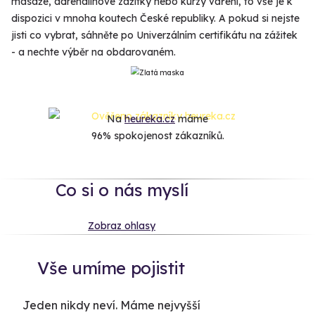
masáže, adrenalinové zážitky nebo kurzy vaření, to vše je k
dispozici v mnoha koutech České republiky. A pokud si nejste
jisti co vybrat, sáhněte po Univerzálním certifikátu na zážitek
- a nechte výběr na obdarovaném.
Na
heureka.cz
máme
96% spokojenost zákazníků.
Co si o nás myslí
Zobraz ohlasy
Vše umíme pojistit
Jeden nikdy neví. Máme nejvyšší