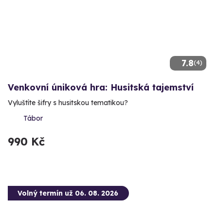
7.8
(4)
Venkovní úniková hra: Husitská tajemství
Vyluštíte šifry s husitskou tematikou?
Tábor
990 Kč
Volný termín už 06. 08. 2026