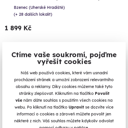
Bzenec (Uherské Hradiště)
(+ 28 dalších lokalit)
1 899 Kč
Ctíme vaše soukromí, pojďme
Volný termín už 12. 08. 2026
vyřešit cookies
Náš web používá cookies, které vám usnadní
procházení stránek a umožní zobrazení relevantního
obsahu a reklamy. Díky cookies můžeme také tyto
stránky zlepšovat. Kliknutím na tlačítko
Povolit
9.6
vše
nám dáte souhlas s použitím všech cookies na
(5)
webu. Po kliknutí na tlačítko
Upravit
se dozvíte více
informací o cookies a zároveň můžete povolit jen
Zážitková střelba: Malorážky - 9 zbraní
některé z nich. Váš souhlas můžete kdykoliv odvolat
Vystřílíte celkem 72 nábojů!
pomocí odkazu v patičce.