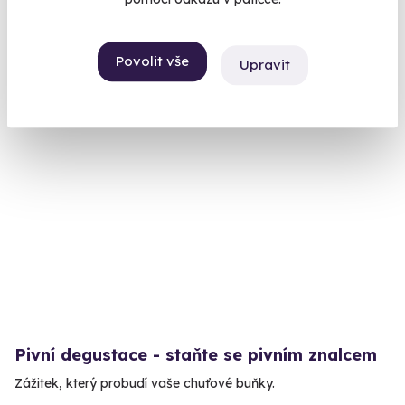
Bzenec (Uherské Hradiště)
(+ 27 dalších lokalit)
Povolit vše
Upravit
1 799 Kč
Pivní degustace - staňte se pivním znalcem
Zážitek, který probudí vaše chuťové buňky.