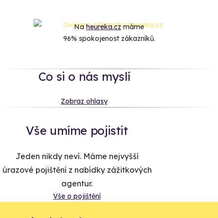
Na
heureka.cz
máme
96% spokojenost zákazníků.
Co si o nás myslí
Zobraz ohlasy
Vše umíme pojistit
Jeden nikdy neví. Máme nejvyšší
úrazové pojištění z nabídky zážitkových
agentur.
Vše o pojištění