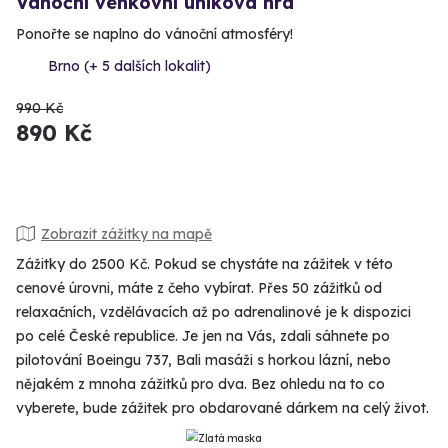
Vánoční venkovní úniková hra
Ponořte se naplno do vánoční atmosféry!
Brno (+ 5 dalších lokalit)
990 Kč
890 Kč
Zobrazit zážitky na mapě
Zážitky do 2500 Kč. Pokud se chystáte na zážitek v této
cenové úrovni, máte z čeho vybírat. Přes 50 zážitků od
relaxačních, vzdělávacích až po adrenalinové je k dispozici
po celé České republice. Je jen na Vás, zdali sáhnete po
pilotování Boeingu 737, Bali masáži s horkou lázní, nebo
nějakém z mnoha zážitků pro dva. Bez ohledu na to co
vyberete, bude zážitek pro obdarované dárkem na celý život.