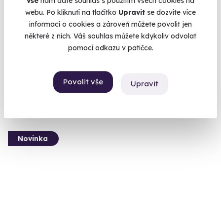
vše
nám dáte souhlas s použitím všech cookies na
webu. Po kliknutí na tlačítko
Upravit
se dozvíte více
Zážitková střelba: Dlouhé zbraně - 6 zbraní
informací o cookies a zároveň můžete povolit jen
Z každé zbraně si zastřílíte pětkrát - celkem 30 výstřelů.
některé z nich. Váš souhlas můžete kdykoliv odvolat
pomocí odkazu v patičce.
Bzenec (Uherské Hradiště)
(+ 28 dalších lokalit)
Povolit vše
Upravit
1 899 Kč
Novinka