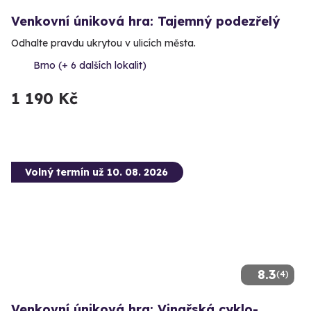
Venkovní úniková hra: Tajemný podezřelý
Odhalte pravdu ukrytou v ulicích města.
Brno (+ 6 dalších lokalit)
1 190 Kč
Volný termín už 10. 08. 2026
8.3
(4)
Venkovní úniková hra: Vinařská cyklo-