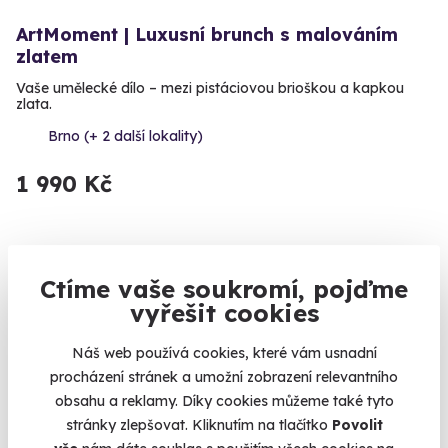
ArtMoment | Luxusní brunch s malováním
zlatem
Vaše umělecké dílo – mezi pistáciovou brioškou a kapkou
zlata.
Brno (+ 2 další lokality)
1 990 Kč
Ctíme vaše soukromí, pojďme
Volný termín už 14. 08. 2026
vyřešit cookies
Náš web používá cookies, které vám usnadní
procházení stránek a umožní zobrazení relevantního
obsahu a reklamy. Díky cookies můžeme také tyto
stránky zlepšovat. Kliknutím na tlačítko
Povolit
9.5
(5)