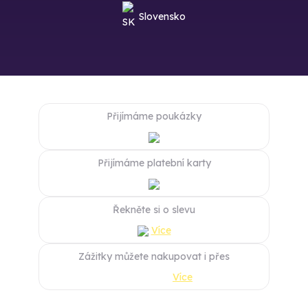
Slovensko
Přijímáme poukázky
Přijímáme platební karty
Řekněte si o slevu
Více
Zážitky můžete nakupovat i přes
Více