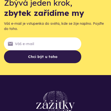
Zbývá jeden krok,
zbytek zařídíme my
Váš e-mail je vstupenka do světa, kde se žije naplno. Pojďte
do toho.
Chci být u toho