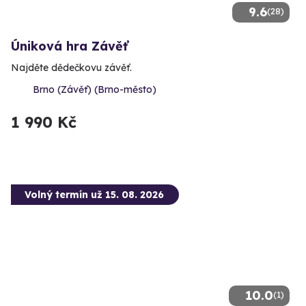
9.6
(28)
Úniková hra Závěť
Najděte dědečkovu závěť.
Brno (Závěť) (Brno-město)
1 990 Kč
Volný termín už 15. 08. 2026
10.0
(1)