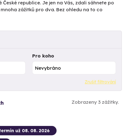
é České republice. Je jen na Vás, zdali sáhnete po
z mnoha zážitků pro dva. Bez ohledu na to co
Pro koho
Zrušit filtrování
Zobrazeny 3 zážitky.
ch
termín už 08. 08. 2026