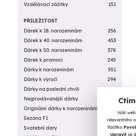
Vzdělávací zážitky
151
PŘILEŽITOST
Dárek k 18. narozeninám
256
Dárek k 40. narozeninám
453
Dárek k 50. narozeninám
378
Dárek k promoci
245
Dárky k narozeninám
551
Dárky k výročí
294
Dárky na poslední chvíli
450
Nejprodávanější dárky
56
Ctím
Originální dárky k narozeninám
422
Náš web 
Sezóna F1
4
relevantního 
tlačítko
Povol
Svatební dary
196
Upravit
se d