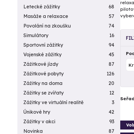
relaxa
Letecké zážitky
68
piloto
vyber
Masáže a relaxace
57
Povolání na zkoušku
74
Simulátory
16
FI
Sportovní zážitky
94
Pod
Vojenské zážitky
45
Zážitkové jízdy
87
Zážitkové pobyty
126
Zážitky na doma
20
Zážitky se zvířaty
12
Seřad
Zážitky ve virtuální realitě
3
Únikové hry
42
Zážitky v akci
93
Vol
Novinka
87