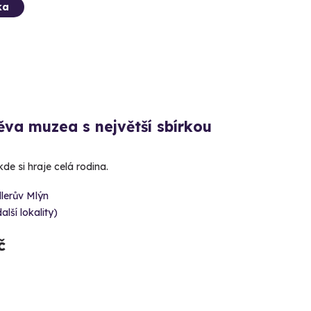
ka
va muzea s největší sbírkou
e si hraje celá rodina.
lerův Mlýn
alší lokality)
č