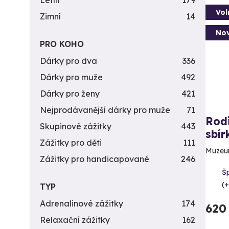
Letní
179
Vol
Zimní
14
Nov
PRO KOHO
Dárky pro dva
336
Dárky pro muže
492
Dárky pro ženy
421
Nejprodávanější dárky pro muže
71
Rodi
Skupinové zážitky
443
sbí
Zážitky pro děti
111
Muzeum
Zážitky pro handicapované
246
Šp
(+
TYP
Adrenalinové zážitky
174
620
Relaxační zážitky
162