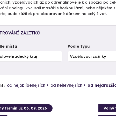
čních, vzdělávacích až po adrenalinové je k dispozici po cel
vání Boeingu 737, Bali masáži s horkou lázní, nebo nějakém 
ete, bude zážitek pro obdarované dárkem na celý život.
LTROVÁNÍ ZÁŽITKŮ
le místa
Podle typu
od nejoblíbenějších
od nejlevnějších
od nejdražší
it:
ný termín už 06. 09. 2026
Volný 