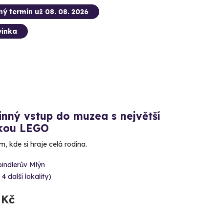
ný termín už 08. 08. 2026
inka
nný vstup do muzea s největší
rkou LEGO
, kde si hraje celá rodina.
indlerův Mlýn
 4 další lokality)
 Kč