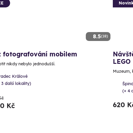
CE
Novin
8.5
(18)
z fotografování mobilem
Návště
LEGO
otit nikdy nebylo jednodušší.
Muzeum, kd
radec Králové
 3 další lokality)
Špind
(+ 4 d
Kč
620 K
20 Kč