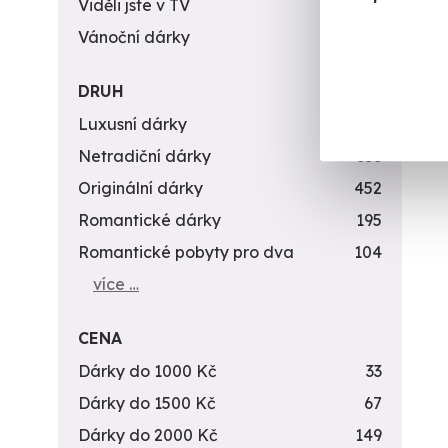
Viděli jste v TV
31
Vánoční dárky
311
DRUH
Luxusní dárky
142
Netradiční dárky
353
Originální dárky
452
Romantické dárky
195
Romantické pobyty pro dva
104
více …
CENA
Dárky do 1000 Kč
33
Dárky do 1500 Kč
67
Dárky do 2000 Kč
149