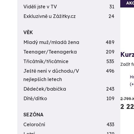
AK
Viděli jste v TV
31
Exkluzivně u Zážitky.cz
24
VĚK
Mladý muž/mladá žena
489
Teenager/Teenagerka
209
Kur
Třicátník/třicátnice
535
Začít f
Ještě není v důchodu/V
496
H
nejlepších letech
(+
Dědeček/babička
243
Dítě/dítko
109
2 799 
2 2
SEZÓNA
Celoroční
433