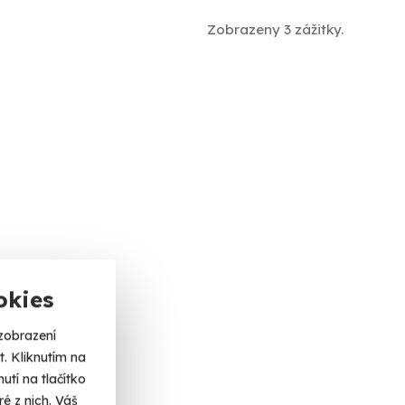
Zobrazeny 3 zážitky.
okies
zobrazení
. Kliknutím na
tí na tlačítko
é z nich. Váš