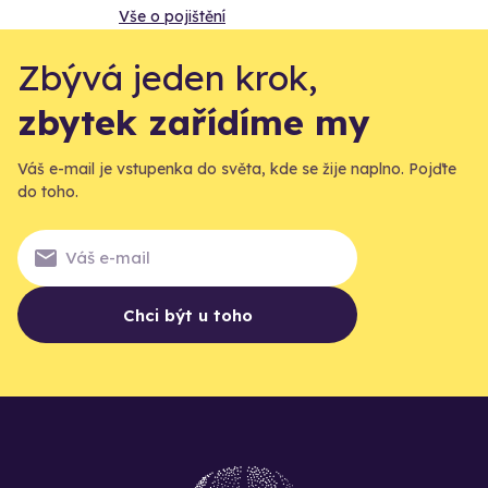
Vše o pojištění
Zbývá jeden krok,
zbytek zařídíme my
Váš e-mail je vstupenka do světa, kde se žije naplno. Pojďte
do toho.
Chci být u toho