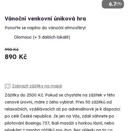
6.7
(9)
Vánoční venkovní úniková hra
Ponořte se naplno do vánoční atmosféry!
Olomouc (+ 5 dalších lokalit)
990 Kč
890 Kč
Zobrazit zážitky na mapě
Zážitky do 2500 Kč. Pokud se chystáte na zážitek v této
cenové úrovni, máte z čeho vybírat. Přes 50 zážitků od
relaxačních, vzdělávacích až po adrenalinové je k dispozici
po celé České republice. Je jen na Vás, zdali sáhnete po
pilotování Boeingu 737, Bali masáži s horkou lázní, nebo
nějakém z mnoha zážitků pro dva. Bez ohledu na to co