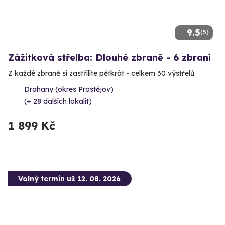
9.5
(5)
Zážitková střelba: Dlouhé zbraně - 6 zbraní
Z každé zbraně si zastřílíte pětkrát - celkem 30 výstřelů.
Drahany (okres Prostějov)
(+ 28 dalších lokalit)
1 899 Kč
Volný termín už 12. 08. 2026