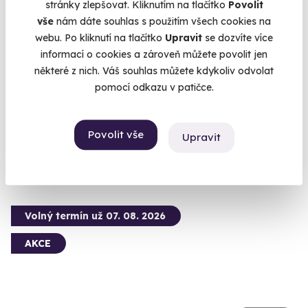
stránky zlepšovat. Kliknutím na tlačítko
Povolit
vše
nám dáte souhlas s použitím všech cookies na
webu. Po kliknutí na tlačítko
Upravit
se dozvíte více
informací o cookies a zároveň můžete povolit jen
Venkovní úniková hra: Tajemný podezřelý
některé z nich. Váš souhlas můžete kdykoliv odvolat
pomocí odkazu v patičce.
Odhalte pravdu ukrytou v ulicích města.
Olomouc (+ 6 dalších lokalit)
Povolit vše
Upravit
1 190 Kč
Volný termín už 07. 08. 2026
AKCE