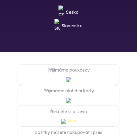
Česko
Slovensko
Přijímáme poukázky
Přijímáme platební karty
Řekněte si o slevu
Více
Zážitky můžete nakupovat i přes