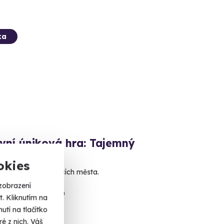
ka
vní úniková hra: Tajemný
řelý
okies
ravdu ukrytou v ulicích města.
zobrazení
 (+ 6 dalších lokalit)
. Kliknutím na
tí na tlačítko
 Kč
é z nich. Váš