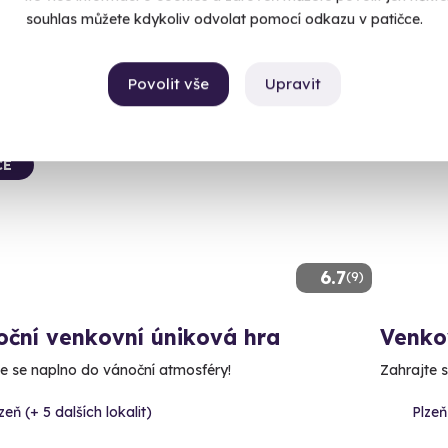
99 Kč
souhlas můžete kdykoliv odvolat pomocí odkazu v patičce.
Povolit vše
Upravit
ný termín už 06. 08. 2026
Volný 
CE
6.7
(9)
oční venkovní úniková hra
Venkov
e se naplno do vánoční atmosféry!
Zahrajte s
zeň (+ 5 dalších lokalit)
Plzeň