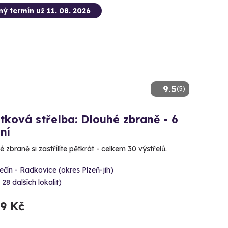
ný termín už 11. 08. 2026
9.5
(5)
tková střelba: Dlouhé zbraně - 6
ní
 zbraně si zastřílíte pětkrát - celkem 30 výstřelů.
čín - Radkovice (okres Plzeň-jih)
 28 dalších lokalit)
99 Kč