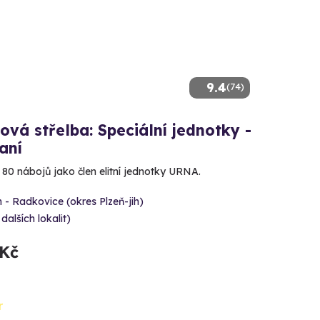
9.4
(74)
ová střelba: Speciální jednotky -
aní
e 80 nábojů jako člen elitní jednotky URNA.
 - Radkovice (okres Plzeň-jih)
 dalších lokalit)
 Kč