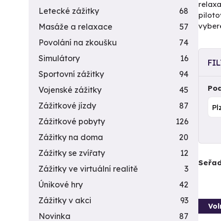
relaxa
Letecké zážitky
68
piloto
vyber
Masáže a relaxace
57
Povolání na zkoušku
74
Simulátory
16
FI
Sportovní zážitky
94
Pod
Vojenské zážitky
45
Zážitkové jízdy
87
Zážitkové pobyty
126
Zážitky na doma
20
Zážitky se zvířaty
12
Seřad
Zážitky ve virtuální realitě
3
Únikové hry
42
Zážitky v akci
93
Vol
Novinka
87