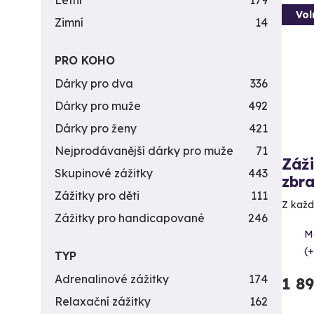
Letní
179
Vol
Zimní
14
PRO KOHO
Dárky pro dva
336
Dárky pro muže
492
Dárky pro ženy
421
Nejprodávanější dárky pro muže
71
Záži
Skupinové zážitky
443
zbra
Zážitky pro děti
111
Z každé
Zážitky pro handicapované
246
Me
(+
TYP
Adrenalinové zážitky
174
1 8
Relaxační zážitky
162