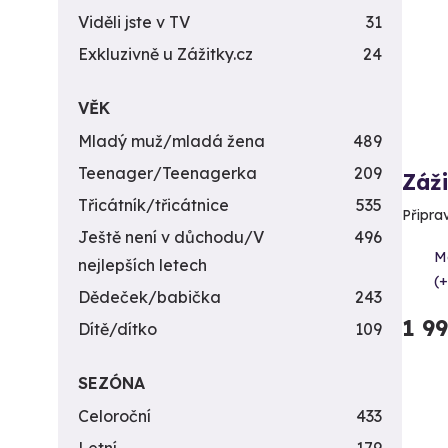
Viděli jste v TV
31
Exkluzivně u Zážitky.cz
24
VĚK
Mladý muž/mladá žena
489
Teenager/Teenagerka
209
Záži
Třicátník/třicátnice
535
Připra
Ještě není v důchodu/V
496
Me
nejlepších letech
(+
Dědeček/babička
243
1 9
Dítě/dítko
109
SEZÓNA
Celoroční
433