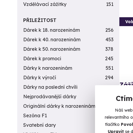
Vzdělávací zážitky
151
PŘILEŽITOST
Vol
Dárek k 18. narozeninám
256
Dárek k 40. narozeninám
453
Dárek k 50. narozeninám
378
Dárek k promoci
245
Dárky k narozeninám
551
Dárky k výročí
294
Záži
Dárky na poslední chvíli
450
zbra
Nejprodávanější dárky
56
Ctím
Vystříl
Originální dárky k narozeninám
422
Náš web 
Me
Sezóna F1
4
relevantního 
(+
tlačítko
Povol
Svatební dary
196
Upravit
se d