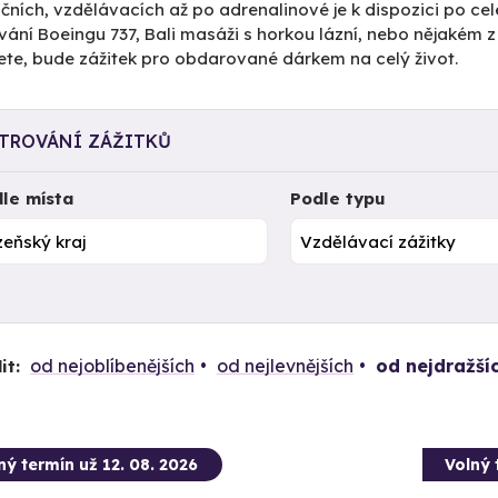
čních, vzdělávacích až po adrenalinové je k dispozici po cel
vání Boeingu 737, Bali masáži s horkou lázní, nebo nějakém 
ete, bude zážitek pro obdarované dárkem na celý život.
LTROVÁNÍ ZÁŽITKŮ
le místa
Podle typu
od nejoblíbenějších
od nejlevnějších
od nejdražší
it:
ný termín už 12. 08. 2026
Volný 