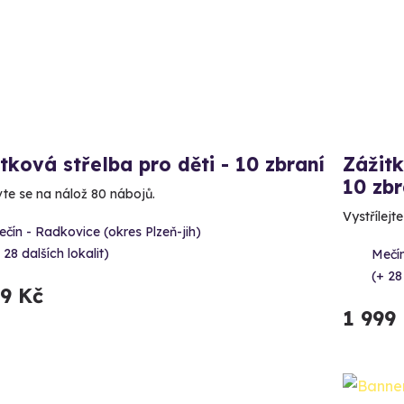
tková střelba pro děti - 10 zbraní
Zážitk
10 zbr
vte se na nálož 80 nábojů.
Vystřílejt
čín - Radkovice (okres Plzeň-jih)
 28 dalších lokalit)
Mečín
(+ 28
99 Kč
1 999