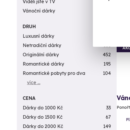
1 7
Viděli jste v TV
31
Vánoční dárky
311
DRUH
Luxusní dárky
142
Vol
Netradiční dárky
353
AK
Originální dárky
452
Romantické dárky
195
Romantické pobyty pro dva
104
více …
Ván
CENA
Dárky do 1000 Kč
33
Ponořt
Dárky do 1500 Kč
67
Pl
Dárky do 2000 Kč
149