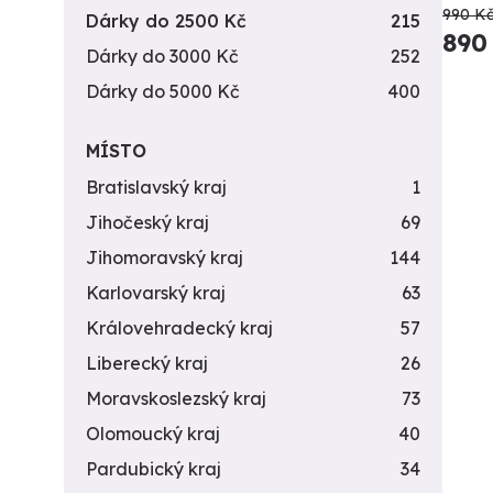
990 K
Dárky do 2500 Kč
215
890
Dárky do 3000 Kč
252
Dárky do 5000 Kč
400
MÍSTO
Bratislavský kraj
1
Jihočeský kraj
69
Jihomoravský kraj
144
Karlovarský kraj
63
Královehradecký kraj
57
Liberecký kraj
26
Moravskoslezský kraj
73
Olomoucký kraj
40
Pardubický kraj
34