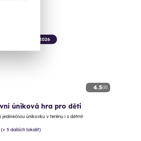
termín už 06. 08. 2026
4.5
(2)
ní úniková hra pro děti
i jedinečnou únikovku v terénu i s dětmi!
 (+ 5 dalších lokalit)