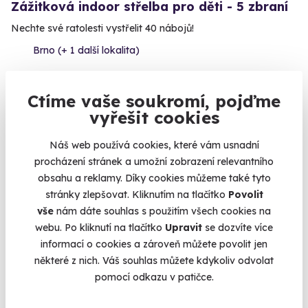
Zážitková indoor střelba pro děti - 5 zbraní
Nechte své ratolesti vystřelit 40 nábojů!
Brno (+ 1 další lokalita)
1 290 Kč
Ctíme vaše soukromí, pojďme
vyřešit cookies
Náš web používá cookies, které vám usnadní
Volný termín už 15. 08. 2026
procházení stránek a umožní zobrazení relevantního
obsahu a reklamy. Díky cookies můžeme také tyto
stránky zlepšovat. Kliknutím na tlačítko
Povolit
vše
nám dáte souhlas s použitím všech cookies na
webu. Po kliknutí na tlačítko
Upravit
se dozvíte více
informací o cookies a zároveň můžete povolit jen
9.1
(197)
některé z nich. Váš souhlas můžete kdykoliv odvolat
pomocí odkazu v patičce.
Jízda v obrněném transportéru