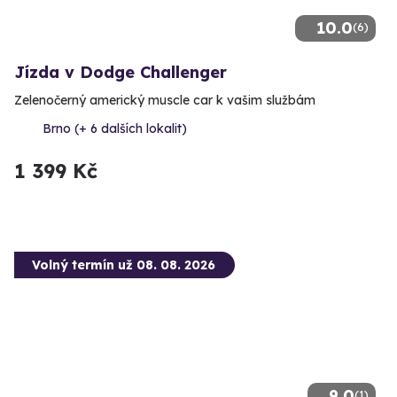
10.0
(6)
Jízda v Dodge Challenger
Zelenočerný americký muscle car k vašim službám
Brno (+ 6 dalších lokalit)
1 399 Kč
Volný termín už 08. 08. 2026
9.0
(1)