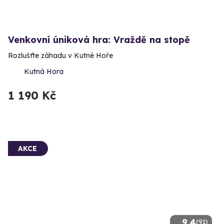
Venkovní úniková hra: Vraždě na stopě
Rozlušťte záhadu v Kutné Hoře
Kutná Hora
1 190 Kč
AKCE
9.4
(91)