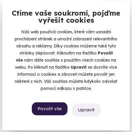
9.8
(56)
Ctíme vaše soukromí, pojďme
Paintball
vyřešit cookies
Zažijte barevnou přestřelku s přáteli.
Náš web používá cookies, které vám usnadní
Benešov (+ 2 další lokality)
procházení stránek a umožní zobrazení relevantního
obsahu a reklamy. Díky cookies můžeme také tyto
999 Kč
stránky zlepšovat. Kliknutím na tlačítko
Povolit
vše
nám dáte souhlas s použitím všech cookies na
webu. Po kliknutí na tlačítko
Upravit
se dozvíte více
informací o cookies a zároveň můžete povolit jen
Volný termín už 06. 08. 2026
některé z nich. Váš souhlas můžete kdykoliv odvolat
pomocí odkazu v patičce.
Povolit vše
Upravit
6.5
(2)