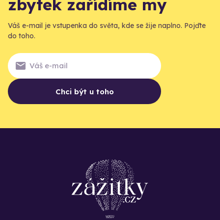
zbytek zařídíme my
Váš e-mail je vstupenka do světa, kde se žije naplno. Pojďte
do toho.
Chci být u toho