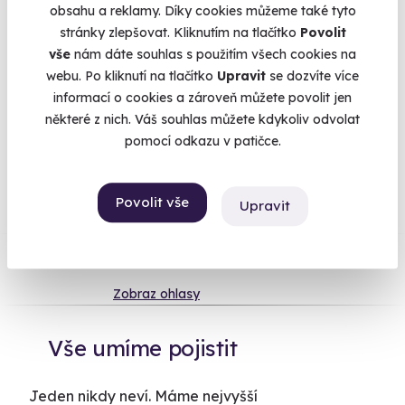
vybírat mezi desítkami netradičních dárků. Může to být
obsahu a reklamy. Díky cookies můžeme také tyto
adrenalinový bungee jump, futuristický Větrný tunel nebo
stránky zlepšovat. Kliknutím na tlačítko
Povolit
Projížďka na segway. Ve všech případech dáte svým blízkým
vše
nám dáte souhlas s použitím všech cookies na
dárek, na který nikdy nezapomenou.
webu. Po kliknutí na tlačítko
Upravit
se dozvíte více
informací o cookies a zároveň můžete povolit jen
některé z nich. Váš souhlas můžete kdykoliv odvolat
pomocí odkazu v patičce.
Na
heureka.cz
máme
96% spokojenost zákazníků.
Povolit vše
Upravit
Co si o nás myslí
Zobraz ohlasy
Vše umíme pojistit
Jeden nikdy neví. Máme nejvyšší