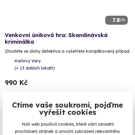
7.8
(4)
Venkovní úniková hra: Skandinávská
kriminálka
Zhostěte se úlohy detektiva a vyšetřete komplikovaný případ.
Karlovy Vary
(+ 13 dalších lokalit)
990 Kč
Ctíme vaše soukromí, pojďme
vyřešit cookies
Zobrazit zážitky na mapě
Zážitky do 1500 Kč. Pokud sháníte pěkný dárek do 1500Kč,
Náš web používá cookies, které vám usnadní
jste tu správně. Zážitky jsou dárky na celý život a můžete
procházení stránek a umožní zobrazení relevantního