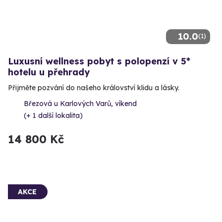
10.0
(1)
Luxusní wellness pobyt s polopenzí v 5*
hotelu u přehrady
Přijměte pozvání do našeho království klidu a lásky.
Březová u Karlových Varů, víkend
(+ 1 další lokalita)
14 800 Kč
AKCE