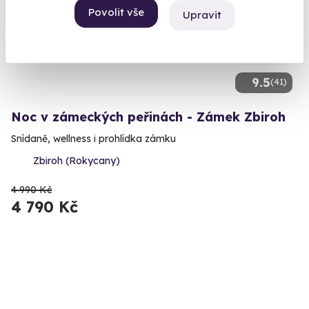
AKCE
Povolit vše
Upravit
9.5
(41)
Noc v zámeckých peřinách - Zámek Zbiroh
Snídaně, wellness i prohlídka zámku
Zbiroh (Rokycany)
4 990 Kč
4 790 Kč