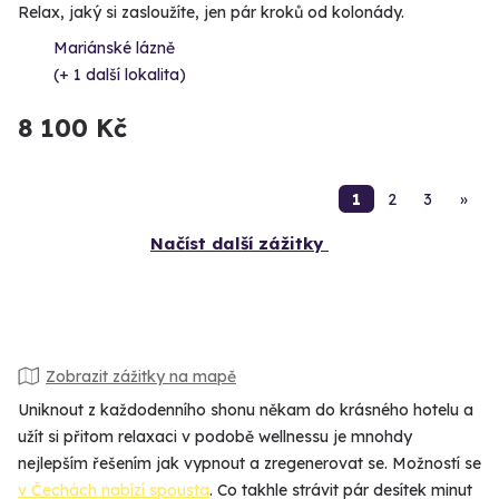
Relax, jaký si zasloužíte, jen pár kroků od kolonády.
Mariánské lázně
(+ 1 další lokalita)
8 100 Kč
1
2
3
»
Načíst další zážitky
Zobrazit zážitky na mapě
Uniknout z každodenního shonu někam do krásného hotelu a
užít si přitom relaxaci v podobě wellnessu je mnohdy
nejlepším řešením jak vypnout a zregenerovat se. Možností se
v Čechách nabízí spousta
. Co takhle strávit pár desítek minut