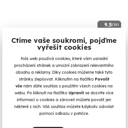
9.5
(16)
Wellness pobyt s polopenzí na karlovarské
Ctíme vaše soukromí, pojďme
kolonádě
vyřešit cookies
Objevte kouzlo Karlových Varů a jeho malebné okolí
Náš web používá cookies, které vám usnadní
Karlovy Vary, víkend
procházení stránek a umožní zobrazení relevantního
(+ 1 další lokalita)
obsahu a reklamy. Díky cookies můžeme také tyto
stránky zlepšovat. Kliknutím na tlačítko
Povolit
7 200 Kč
vše
nám dáte souhlas s použitím všech cookies na
5 900 Kč
webu. Po kliknutí na tlačítko
Upravit
se dozvíte více
informací o cookies a zároveň můžete povolit jen
některé z nich. Váš souhlas můžete kdykoliv odvolat
pomocí odkazu v patičce.
Volný termín už 09. 08. 2026