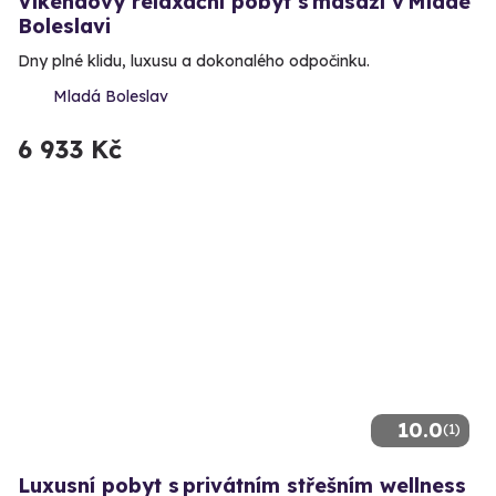
Víkendový relaxační pobyt s masáží v Mladé
Boleslavi
Dny plné klidu, luxusu a dokonalého odpočinku.
Mladá Boleslav
6 933 Kč
10.0
(1)
Luxusní pobyt s privátním střešním wellness