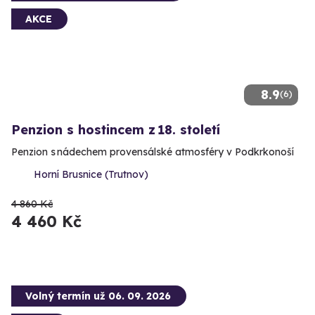
AKCE
8.9
(6)
Penzion s hostincem z 18. století
Penzion s nádechem provensálské atmosféry v Podkrkonoší
Horní Brusnice (Trutnov)
4 860 Kč
4 460 Kč
Volný termín už 06. 09. 2026