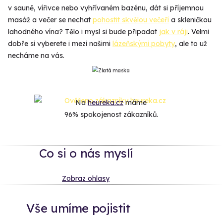
v sauně, vířivce nebo vyhřívaném bazénu, dát si příjemnou
masáž a večer se nechat
pohostit skvělou večeří
a skleničkou
lahodného vína? Tělo i mysl si bude připadat
jak v ráji
. Velmi
dobře si vyberete i mezi našimi
lázeňskými pobyty
, ale to už
necháme na vás.
Na
heureka.cz
máme
96% spokojenost zákazníků.
Co si o nás myslí
Zobraz ohlasy
Vše umíme pojistit