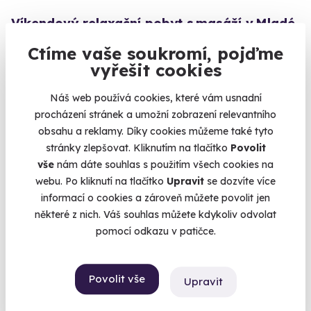
Víkendový relaxační pobyt s masáží v Mladé
Boleslavi
Ctíme vaše soukromí, pojďme
Dny plné klidu, luxusu a dokonalého odpočinku.
vyřešit cookies
Mladá Boleslav
Náš web používá cookies, které vám usnadní
6 933 Kč
procházení stránek a umožní zobrazení relevantního
obsahu a reklamy. Díky cookies můžeme také tyto
stránky zlepšovat. Kliknutím na tlačítko
Povolit
vše
nám dáte souhlas s použitím všech cookies na
webu. Po kliknutí na tlačítko
Upravit
se dozvíte více
informací o cookies a zároveň můžete povolit jen
některé z nich. Váš souhlas můžete kdykoliv odvolat
pomocí odkazu v patičce.
Povolit vše
Upravit
10.0
(1)