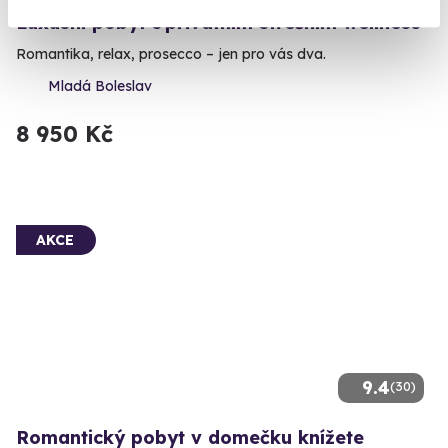
Luxusní pobyt s privátním střešním wellness
Romantika, relax, prosecco – jen pro vás dva.
Mladá Boleslav
8 950 Kč
AKCE
9.4
(30)
Romantický pobyt v domečku knížete