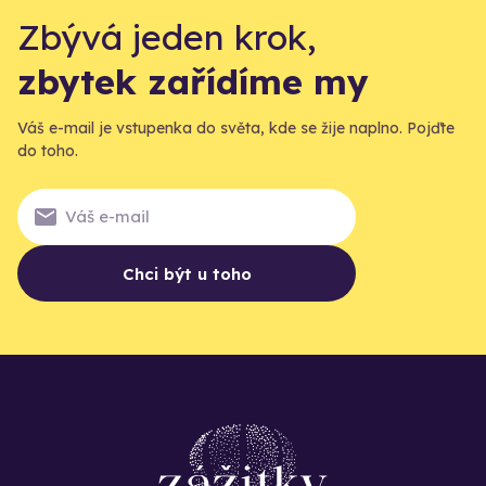
Zbývá jeden krok,
zbytek zařídíme my
Váš e-mail je vstupenka do světa, kde se žije naplno. Pojďte
do toho.
Chci být u toho