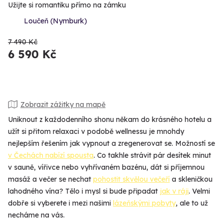
Užijte si romantiku přímo na zámku
Loučeň (Nymburk)
7 490 Kč
6 590 Kč
Zobrazit zážitky na mapě
Uniknout z každodenního shonu někam do krásného hotelu a
užít si přitom relaxaci v podobě wellnessu je mnohdy
nejlepším řešením jak vypnout a zregenerovat se. Možností se
v Čechách nabízí spousta
. Co takhle strávit pár desítek minut
v sauně, vířivce nebo vyhřívaném bazénu, dát si příjemnou
masáž a večer se nechat
pohostit skvělou večeří
a skleničkou
lahodného vína? Tělo i mysl si bude připadat
jak v ráji
. Velmi
dobře si vyberete i mezi našimi
lázeňskými pobyty
, ale to už
necháme na vás.