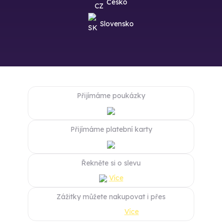
Česko
Slovensko
Přijímáme poukázky
Přijímáme platební karty
Řekněte si o slevu
Více
Zážitky můžete nakupovat i přes
Více