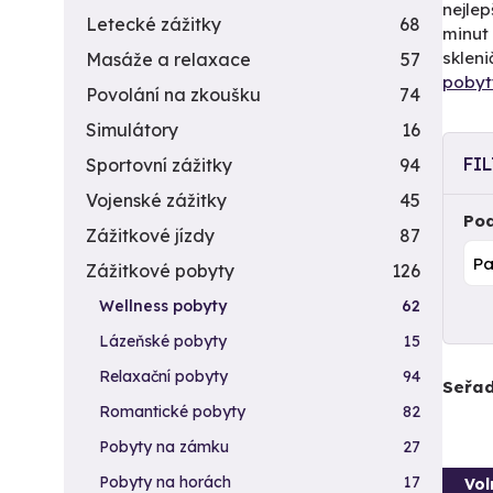
nejlep
Letecké zážitky
68
minut
skleni
Masáže a relaxace
57
pobyt
Povolání na zkoušku
74
Simulátory
16
FI
Sportovní zážitky
94
Vojenské zážitky
45
Pod
Zážitkové jízdy
87
Zážitkové pobyty
126
Wellness pobyty
62
Lázeňské pobyty
15
Relaxační pobyty
94
Seřad
Romantické pobyty
82
Pobyty na zámku
27
Pobyty na horách
17
Vol