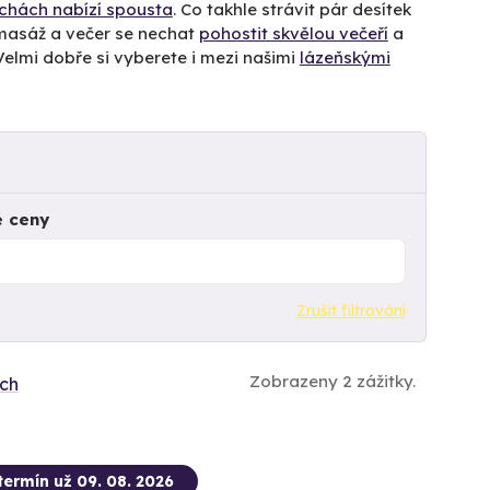
chách nabízí spousta
. Co takhle strávit pár desítek
 masáž a večer se nechat
pohostit skvělou večeří
a
 Velmi dobře si vyberete i mezi našimi
lázeňskými
e ceny
Zrušit filtrování
Zobrazeny 2 zážitky.
ích
termín už 09. 08. 2026