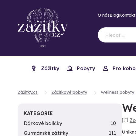
O nás
Blog
Kontakt
Zážitky
Pobyty
Pro koho
Zážitky.cz
Zážitkové pobyty
Wellness pobyty
We
KATEGORIE
Zo
Dárkové balíčky
10
Unikn
Gurmánské zážitky
111