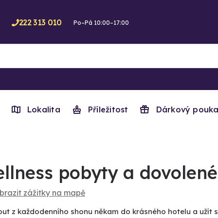
222 313 010
Po–Pá 10:00–17:00
Lokalita
Příležitost
Dárkový pouka
llness pobyty a dovolené
brazit zážitky na mapě
out z každodenního shonu někam do krásného hotelu a užít s