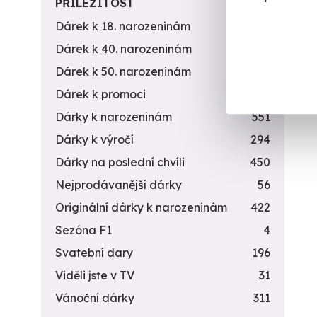
PŘILEŽITOST
Dárek k 18. narozeninám
256
Dárek k 40. narozeninám
453
Dárek k 50. narozeninám
378
Dárek k promoci
245
Dárky k narozeninám
551
Dárky k výročí
294
Dárky na poslední chvíli
450
Nejprodávanější dárky
56
Originální dárky k narozeninám
422
Sezóna F1
4
Svatební dary
196
Viděli jste v TV
31
Vánoční dárky
311