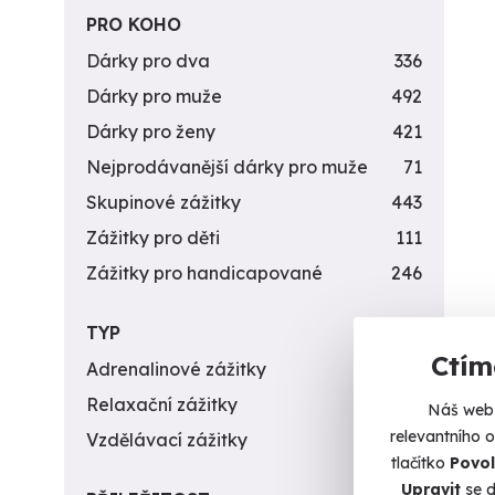
PRO KOHO
Dárky pro dva
336
Dárky pro muže
492
Dárky pro ženy
421
Nejprodávanější dárky pro muže
71
Skupinové zážitky
443
Zážitky pro děti
111
Zážitky pro handicapované
246
TYP
Ctím
Adrenalinové zážitky
174
Relaxační zážitky
162
Náš web 
relevantního 
Vzdělávací zážitky
151
tlačítko
Povol
Upravit
se d