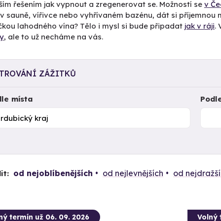
ším řešením jak vypnout a zregenerovat se. Možností se
v Če
 v sauně, vířivce nebo vyhřívaném bazénu, dát si příjemnou
čkou lahodného vína? Tělo i mysl si bude připadat
jak v ráji
.
y
, ale to už necháme na vás.
LTROVÁNÍ ZÁŽITKŮ
le místa
Podl
od nejoblíbenějších
od nejlevnějších
od nejdražš
it:
ný termín už 06. 09. 2026
Volný 