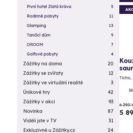
Pivní hotel Zlatá kráva
5
AK
Rodinné pobyty
11
Glamping
13
Tančící dům
9
OROOM
7
Golfové pobyty
4
Kouz
Zážitky na doma
20
saun
Zážitky se zvířaty
12
Ticho, 
Zážitky ve virtuální realitě
3
Sl
Únikové hry
42
Zážitky v akci
93
6 390 
Novinka
87
5 8
Viděli jste v TV
31
Exkluzivně u Zážitky.cz
24