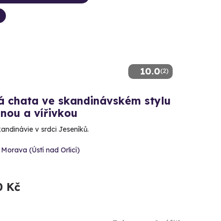
10.0
(2)
á chata ve skandinávském stylu
nou a vířivkou
andinávie v srdci Jeseníků.
 Morava (Ústí nad Orlicí)
0 Kč