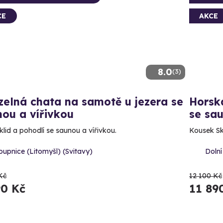
CE
AKCE
8.0
(3)
elná chata na samotě u jezera se
Horsk
ou a vířivkou
se sau
klid a pohodlí se saunou a vířivkou.
Kousek Sk
oupnice (Litomyšl) (Svitavy)
Dolní
Kč
12 100 Kč
90 Kč
11 89