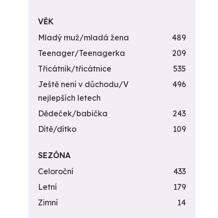
VĚK
Mladý muž/mladá žena
489
Teenager/Teenagerka
209
Třicátník/třicátnice
535
Ještě není v důchodu/V
496
nejlepších letech
Dědeček/babička
243
Dítě/dítko
109
SEZÓNA
Celoroční
433
Letní
179
Zimní
14