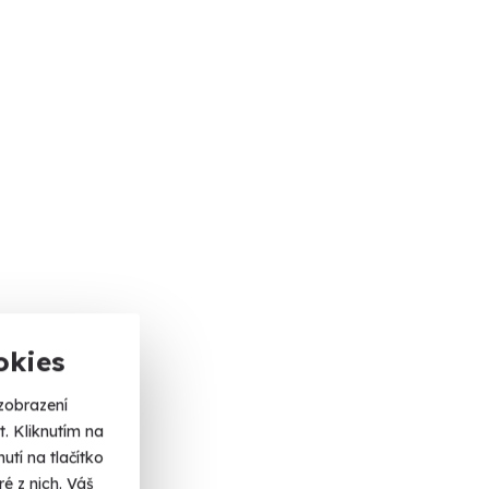
okies
zobrazení
. Kliknutím na
tí na tlačítko
é z nich. Váš