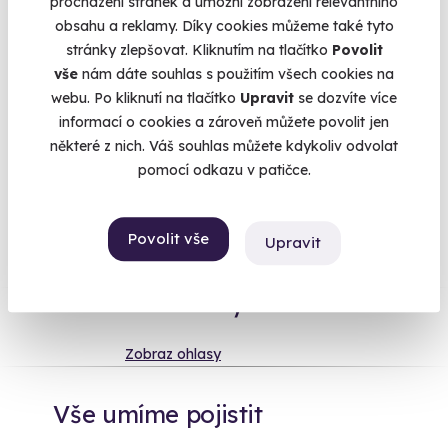
procházení stránek a umožní zobrazení relevantního
v sauně, vířivce nebo vyhřívaném bazénu, dát si příjemnou
obsahu a reklamy. Díky cookies můžeme také tyto
masáž a večer se nechat
pohostit skvělou večeří
a skleničkou
stránky zlepšovat. Kliknutím na tlačítko
Povolit
lahodného vína? Tělo i mysl si bude připadat
jak v ráji
. Velmi
vše
nám dáte souhlas s použitím všech cookies na
dobře si vyberete i mezi našimi
lázeňskými pobyty
, ale to už
webu. Po kliknutí na tlačítko
Upravit
se dozvíte více
necháme na vás.
informací o cookies a zároveň můžete povolit jen
některé z nich. Váš souhlas můžete kdykoliv odvolat
pomocí odkazu v patičce.
Na
heureka.cz
máme
96% spokojenost zákazníků.
Povolit vše
Upravit
Co si o nás myslí
Zobraz ohlasy
Vše umíme pojistit