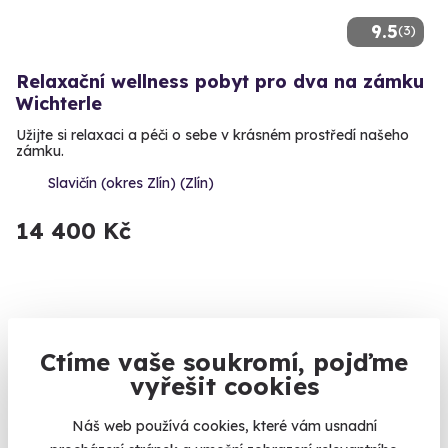
9.5
(3)
Relaxační wellness pobyt pro dva na zámku
Wichterle
Užijte si relaxaci a péči o sebe v krásném prostředí našeho
zámku.
Slavičín (okres Zlín) (Zlín)
14 400 Kč
Zobrazit zážitky na mapě
Ctíme vaše soukromí, pojďme
Uniknout z každodenního shonu někam do krásného hotelu a
vyřešit cookies
užít si přitom relaxaci v podobě wellnessu je mnohdy
nejlepším řešením jak vypnout a zregenerovat se. Možností se
Náš web používá cookies, které vám usnadní
v Čechách nabízí spousta
. Co takhle strávit pár desítek minut