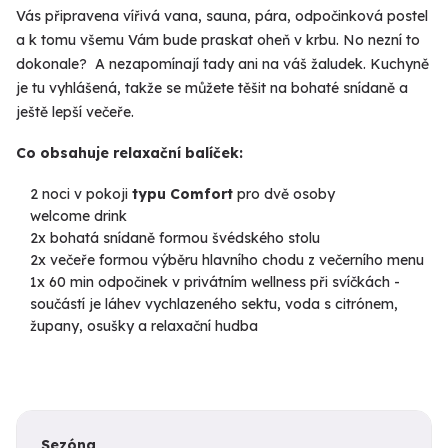
Vás připravena vířivá vana, sauna, pára, odpočinková postel
a k tomu všemu Vám bude praskat oheň v krbu. No nezní to
dokonale? A nezapomínají tady ani na váš žaludek. Kuchyně
je tu vyhlášená, takže se můžete těšit na bohaté snídaně a
ještě lepší večeře.
Co obsahuje relaxační balíček:
2 noci v pokoji
typu Comfort
pro dvě osoby
welcome drink
2x bohatá snídaně formou švédského stolu
2x večeře formou výběru hlavního chodu z večerního menu
1x 60 min odpočinek v privátním wellness při svíčkách -
součástí je láhev vychlazeného sektu, voda s citrónem,
župany, osušky a relaxační hudba
Sezóna