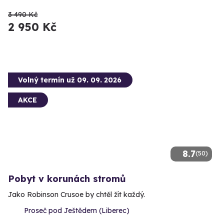
3 490 Kč
2 950 Kč
Volný termín už 09. 09. 2026
AKCE
8.7
(50)
Pobyt v korunách stromů
Jako Robinson Crusoe by chtěl žít každý.
Proseč pod Ještědem (Liberec)