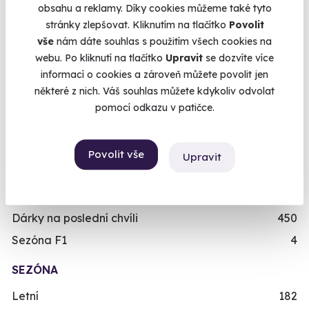
obsahu a reklamy. Díky cookies můžeme také tyto
Dárky k narozeninám
551
stránky zlepšovat. Kliknutím na tlačítko
Povolit
Dárky k výročí
294
vše
nám dáte souhlas s použitím všech cookies na
webu. Po kliknutí na tlačítko
Upravit
se dozvíte více
Dárek k promoci
245
informací o cookies a zároveň můžete povolit jen
Originální dárky k narozeninám
422
některé z nich. Váš souhlas můžete kdykoliv odvolat
Dárek k 18. narozeninám
256
pomocí odkazu v patičce.
Dárek k 40. narozeninám
453
Dárek k 50. narozeninám
378
Povolit vše
Upravit
Viděli jste v TV
31
Nejprodávanější dárky
56
Dárky na poslední chvíli
450
Sezóna F1
4
SEZÓNA
Letní
182