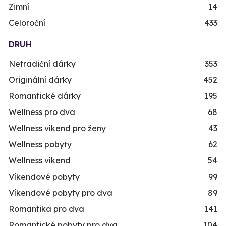
Zimní
14
Celoroční
433
DRUH
Netradiční dárky
353
Originální dárky
452
Romantické dárky
195
Wellness pro dva
68
Wellness víkend pro ženy
43
Wellness pobyty
62
Wellness víkend
54
Víkendové pobyty
99
Víkendové pobyty pro dva
89
Romantika pro dva
141
Romantické pobyty pro dva
104