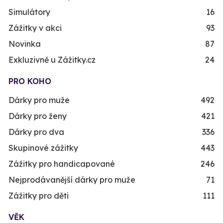
Simulátory
16
Zážitky v akci
93
Novinka
87
Exkluzivně u Zážitky.cz
24
PRO KOHO
Dárky pro muže
492
Dárky pro ženy
421
Dárky pro dva
336
Skupinové zážitky
443
Zážitky pro handicapované
246
Nejprodávanější dárky pro muže
71
Zážitky pro děti
111
VĚK