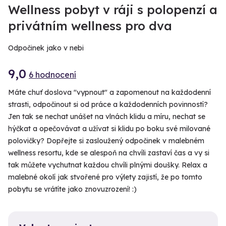
Wellness pobyt v ráji s polopenzí a
privátním wellness pro dva
Odpočinek jako v nebi
9,0
6 hodnocení
Máte chuť doslova "vypnout" a zapomenout na každodenní
strasti, odpočinout si od práce a každodenních povinností?
Jen tak se nechat unášet na vlnách klidu a míru, nechat se
hýčkat a opečovávat a užívat si klidu po boku své milované
polovičky? Dopřejte si zasloužený odpočinek v malebném
wellness resortu, kde se alespoň na chvíli zastaví čas a vy si
tak můžete vychutnat každou chvíli plnými doušky. Relax a
malebné okolí jak stvořené pro výlety zajistí, že po tomto
pobytu se vrátíte jako znovuzrození! :)