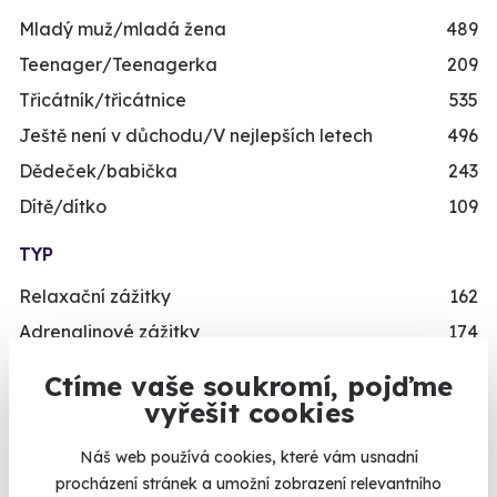
Mladý muž/mladá žena
489
Teenager/Teenagerka
209
Třicátník/třicátnice
535
Ještě není v důchodu/V nejlepších letech
496
Dědeček/babička
243
Dítě/dítko
109
TYP
Relaxační zážitky
162
Adrenalinové zážitky
174
Vzdělávací zážitky
151
Ctíme vaše soukromí, pojďme
vyřešit cookies
PŘILEŽITOST
Svatební dary
196
Náš web používá cookies, které vám usnadní
procházení stránek a umožní zobrazení relevantního
Vánoční dárky
311