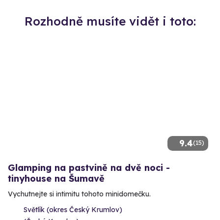
Rozhodně musíte vidět i toto:
9.4
(15)
Glamping na pastvině na dvě noci -
tinyhouse na Šumavě
Vychutnejte si intimitu tohoto minidomečku.
Světlík (okres Český Krumlov)