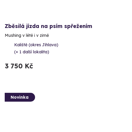
Zběsilá jízda na psím spřežením
Mushing v létě i v zimě
Kaliště (okres Jihlava)
(+ 1 další lokalita)
3 750 Kč
Novinka