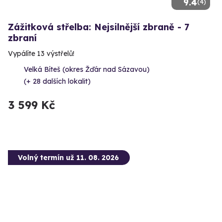
9.4
(4)
Zážitková střelba: Nejsilnější zbraně - 7
zbraní
Vypálíte 13 výstřelů!
Velká Bíteš (okres Žďár nad Sázavou)
(+ 28 dalších lokalit)
3 599 Kč
Volný termín už 11. 08. 2026