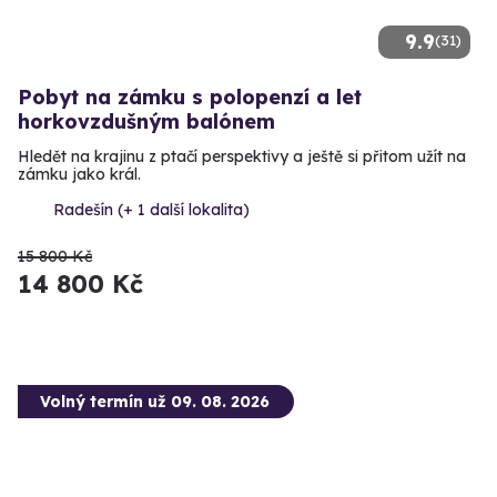
9.9
(31)
Pobyt na zámku s polopenzí a let
horkovzdušným balónem
Hledět na krajinu z ptačí perspektivy a ještě si přitom užít na
zámku jako král.
Radešín (+ 1 další lokalita)
15 800 Kč
14 800 Kč
Volný termín už 09. 08. 2026