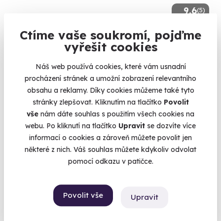
9.6
(5)
Ctíme vaše soukromí, pojďme
Zážitková střelba: Malorážky - 9 zbraní
vyřešit cookies
Vystřílíte celkem 72 nábojů!
Náš web používá cookies, které vám usnadní
Velká Bíteš (okres Žďár nad Sázavou)
procházení stránek a umožní zobrazení relevantního
(+ 27 dalších lokalit)
obsahu a reklamy. Díky cookies můžeme také tyto
1 799 Kč
stránky zlepšovat. Kliknutím na tlačítko
Povolit
vše
nám dáte souhlas s použitím všech cookies na
webu. Po kliknutí na tlačítko
Upravit
se dozvíte více
informací o cookies a zároveň můžete povolit jen
některé z nich. Váš souhlas můžete kdykoliv odvolat
Volný termín už 11. 08. 2026
pomocí odkazu v patičce.
Povolit vše
Upravit