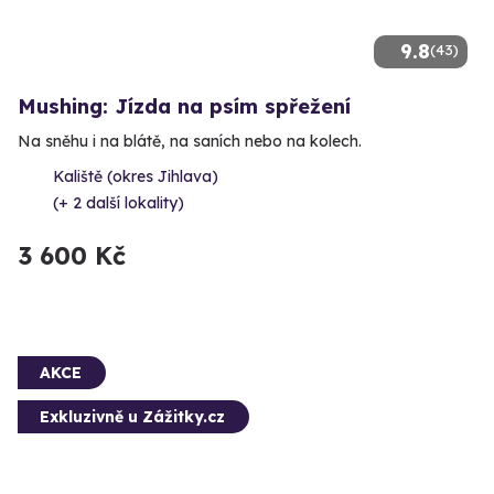
9.8
(43)
Mushing: Jízda na psím spřežení
Na sněhu i na blátě, na saních nebo na kolech.
Kaliště (okres Jihlava)
(+ 2 další lokality)
3 600 Kč
AKCE
Exkluzivně u Zážitky.cz