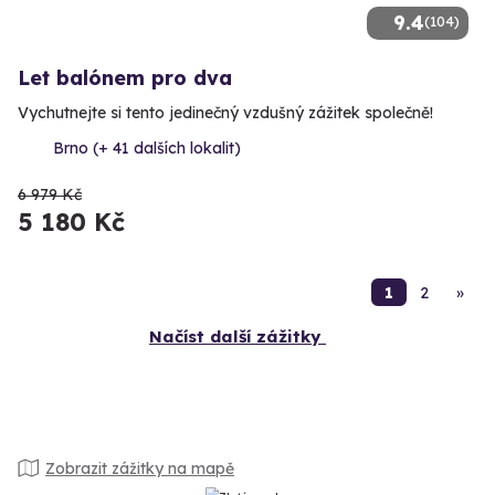
9.4
(104)
Let balónem pro dva
Vychutnejte si tento jedinečný vzdušný zážitek společně!
Brno (+ 41 dalších lokalit)
6 979 Kč
5 180 Kč
1
2
»
Načíst další zážitky
Zobrazit zážitky na mapě