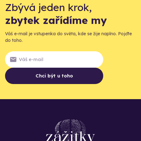
Zbývá jeden krok,
zbytek zařídíme my
Váš e-mail je vstupenka do světa, kde se žije naplno. Pojďte
do toho.
Chci být u toho