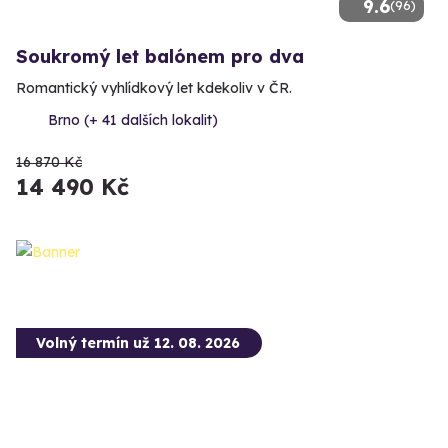
9.6
(96)
Soukromý let balónem pro dva
Romantický vyhlídkový let kdekoliv v ČR.
Brno (+ 41 dalších lokalit)
16 870 Kč
14 490 Kč
Volný termín už 12. 08. 2026