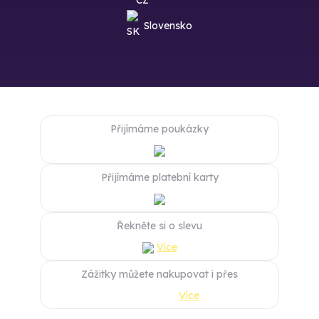
Slovensko
Přijímáme poukázky
Přijímáme platební karty
Řekněte si o slevu
Více
Zážitky můžete nakupovat i přes
Více