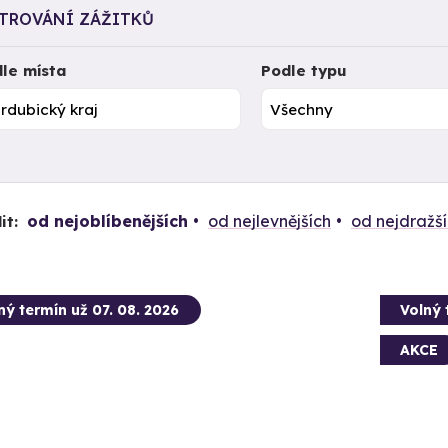
LTROVÁNÍ ZÁŽITKŮ
le místa
Podle typu
od nejoblíbenějších
od nejlevnějších
od nejdražš
it:
ný termín už 07. 08. 2026
Volný 
AKCE