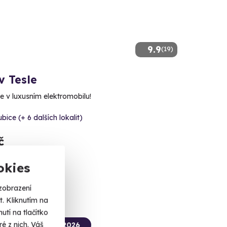
9.9
(19)
v Tesle
e v luxusním elektromobilu!
bice (+ 6 dalších lokalit)
č
okies
zobrazení
. Kliknutím na
tí na tlačítko
é z nich. Váš
termín už 10. 08. 2026