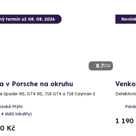
ný termín už 08. 08. 2026
Novin
8.7
(11)
a v Porsche na okruhu
Venko
e Spyder RS, GT4 RS, 718 GT4 a 718 Cayman S
Detektivn
ysoké Mýto
Pardu
 4 další lokality)
1 190
90 Kč