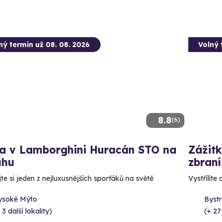
ný termín už 08. 08. 2026
Volný 
8.8
(6)
da v Lamborghini Huracán STO na
Zážitk
uhu
zbraní
te si jeden z nejluxusnějších sporťáků na světě
Vystřílíte
ysoké Mýto
Bystr
 3 další lokality)
(+ 27