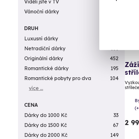
Viděli jste v TV
31
Vánoční dárky
311
DRUH
Luxusní dárky
142
Netradiční dárky
353
Originální dárky
452
Záži
Romantické dárky
195
stří
Romantické pobyty pro dva
104
Vyzkou
stříleč
více …
By
CENA
(+
Dárky do 1000 Kč
33
2 9
Dárky do 1500 Kč
67
Dárky do 2000 Kč
149