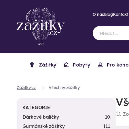
O nás
Blog
Kontakt
Zážitky
Pobyty
Pro koho
Zážitky.cz
Všechny zážitky
Vš
KATEGORIE
Zo
Dárkové balíčky
10
Gurmánské zážitky
111