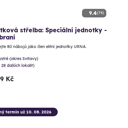
9.4
(74)
tková střelba: Speciální jednotky -
braní
ejte 80 nábojů jako člen elitní jednotky URNA.
stré (okres Svitavy)
 28 dalších lokalit)
99 Kč
ný termín už 10. 08. 2026