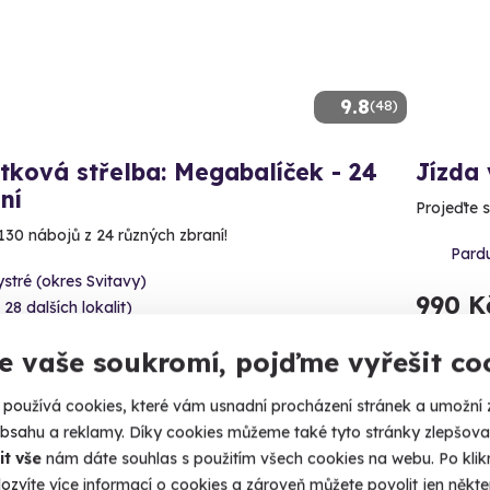
9.8
(48)
tková střelba: Megabalíček - 24
Jízda 
ní
Projeďte s
130 nábojů z 24 různých zbraní!
Pardu
stré (okres Svitavy)
990 K
 28 dalších lokalit)
99 Kč
e vaše soukromí, pojďme vyřešit co
používá cookies, které vám usnadní procházení stránek a umožní 
obsahu a reklamy. Díky cookies můžeme také tyto stránky zlepšovat
it vše
nám dáte souhlas s použitím všech cookies na webu. Po kliknu
ozvíte více informací o cookies a zároveň můžete povolit jen někter
ný termín už 10. 08. 2026
Volný 