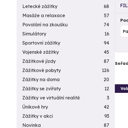
FI
Letecké zážitky
68
Masáže a relaxace
57
Pod
Povolání na zkoušku
74
Simulátory
16
Sportovní zážitky
94
Vojenské zážitky
45
Zážitkové jízdy
87
Seřad
Zážitkové pobyty
126
Zážitky na doma
20
Zážitky se zvířaty
12
Vol
Zážitky ve virtuální realitě
3
Únikové hry
42
Zážitky v akci
93
Novinka
87