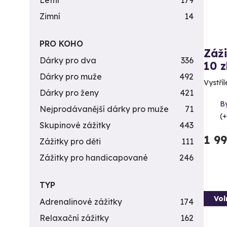
Letní
179
Zimní
14
PRO KOHO
Záži
Dárky pro dva
336
10 z
Dárky pro muže
492
Vystříl
Dárky pro ženy
421
By
Nejprodávanější dárky pro muže
71
(+
Skupinové zážitky
443
1 9
Zážitky pro děti
111
Zážitky pro handicapované
246
TYP
Vol
Adrenalinové zážitky
174
Relaxační zážitky
162