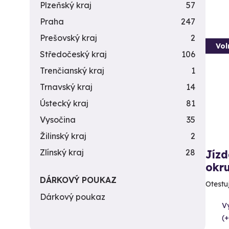
Plzeňský kraj
57
Praha
247
Prešovský kraj
2
Vol
Středočeský kraj
106
Trenčianský kraj
1
Trnavský kraj
14
Ústecký kraj
81
Vysočina
35
Žilinský kraj
2
Zlínský kraj
28
Jíz
okr
DÁRKOVÝ POUKAZ
Otestuj
Dárkový poukaz
V
(+