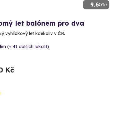
9.6
(96)
omý let balónem pro dva
ý vyhlídkový let kdekoliv v ČR.
im (+ 41 dalších lokalit)
0 Kč