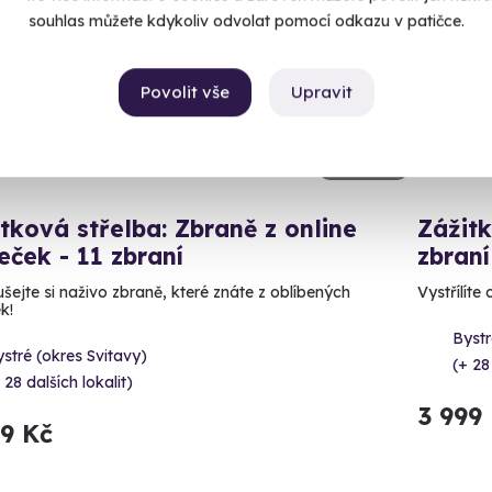
souhlas můžete kdykoliv odvolat pomocí odkazu v patičce.
Povolit vše
Upravit
8.9
(17)
tková střelba: Zbraně z online
Zážitk
leček - 11 zbraní
zbraní
šejte si naživo zbraně, které znáte z oblíbených
Vystřílíte
ek!
Bystr
stré (okres Svitavy)
(+ 28
 28 dalších lokalit)
3 999
99 Kč