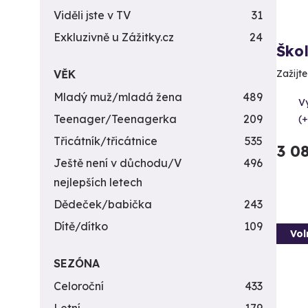
Viděli jste v TV
31
Exkluzivně u Zážitky.cz
24
Ško
VĚK
Zažijt
Mladý muž/mladá žena
489
V
Teenager/Teenagerka
209
(+
Třicátník/třicátnice
535
3 0
Ještě není v důchodu/V
496
nejlepších letech
Dědeček/babička
243
Dítě/dítko
109
Vol
SEZÓNA
Celoroční
433