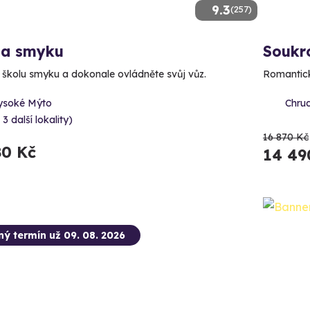
9.3
(257)
la smyku
Soukr
e školu smyku a dokonale ovládněte svůj vůz.
Romantick
ysoké Mýto
Chrud
 3 další lokality)
16 870 Kč
80 Kč
14 49
ný termín už 09. 08. 2026