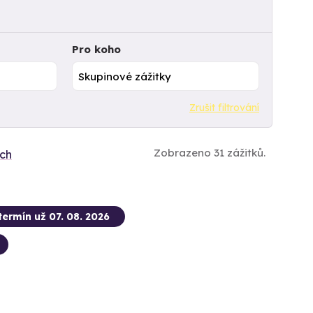
Pro koho
Zrušit filtrování
Zobrazeno 31 zážitků.
ích
termín už 07. 08. 2026