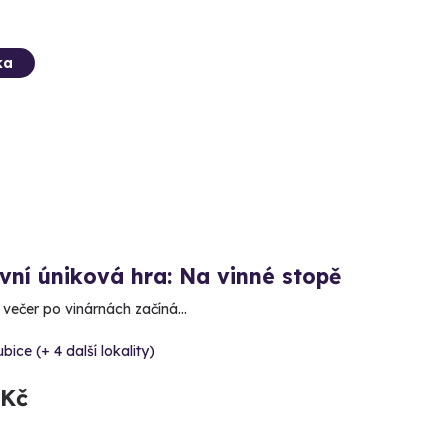
ka
vní úniková hra: Na vinné stopě
í večer po vinárnách začíná…
bice (+ 4 další lokality)
 Kč