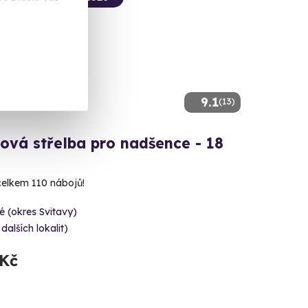
9.1
(13)
ová střelba pro nadšence - 18
 celkem 110 nábojů!
é (okres Svitavy)
 dalších lokalit)
 Kč