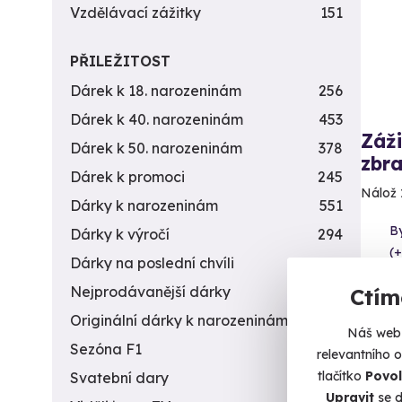
Vzdělávací zážitky
151
PŘILEŽITOST
Dárek k 18. narozeninám
256
Dárek k 40. narozeninám
453
Záži
Dárek k 50. narozeninám
378
zbra
Dárek k promoci
245
Nálož 
Dárky k narozeninám
551
By
Dárky k výročí
294
(+
Dárky na poslední chvíli
450
4 9
Nejprodávanější dárky
56
Ctím
Originální dárky k narozeninám
422
Náš web 
Sezóna F1
4
relevantního 
tlačítko
Povol
Svatební dary
196
Upravit
se d
Vol