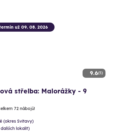
termín už 09. 08. 2026
9.6
(5)
ová střelba: Malorážky - 9
 celkem 72 nábojů!
é (okres Svitavy)
 dalších lokalit)