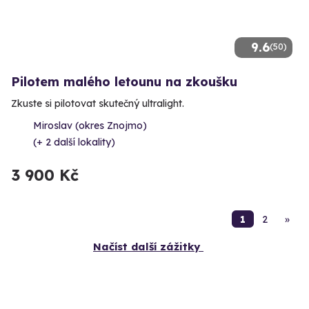
9.6
(50)
Pilotem malého letounu na zkoušku
Zkuste si pilotovat skutečný ultralight.
Miroslav (okres Znojmo)
(+ 2 další lokality)
3 900 Kč
1
2
»
Načíst další zážitky