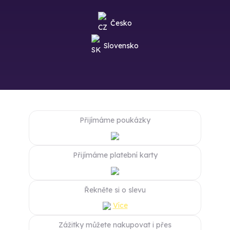
Česko
Slovensko
Přijímáme poukázky
Přijímáme platební karty
Řekněte si o slevu
Více
Zážitky můžete nakupovat i přes