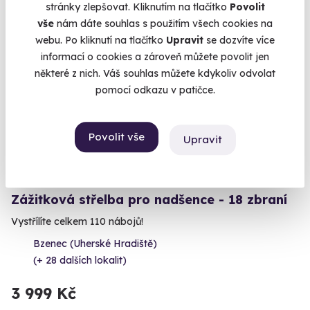
stránky zlepšovat. Kliknutím na tlačítko
Povolit
vše
nám dáte souhlas s použitím všech cookies na
webu. Po kliknutí na tlačítko
Upravit
se dozvíte více
informací o cookies a zároveň můžete povolit jen
Volný termín už 14. 08. 2026
některé z nich. Váš souhlas můžete kdykoliv odvolat
pomocí odkazu v patičce.
Povolit vše
Upravit
9.1
(13)
Zážitková střelba pro nadšence - 18 zbraní
Vystřílíte celkem 110 nábojů!
Bzenec (Uherské Hradiště)
(+ 28 dalších lokalit)
3 999 Kč