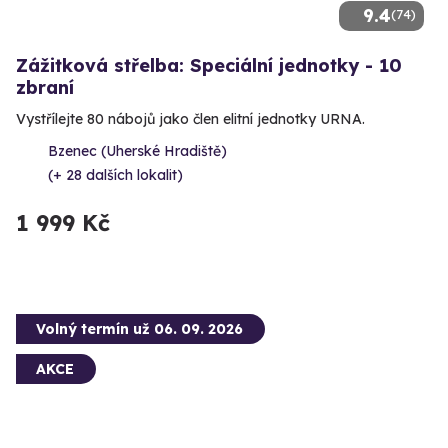
9.4
(74)
Zážitková střelba: Speciální jednotky - 10
zbraní
Vystřílejte 80 nábojů jako člen elitní jednotky URNA.
Bzenec (Uherské Hradiště)
(+ 28 dalších lokalit)
1 999 Kč
Volný termín už 06. 09. 2026
AKCE