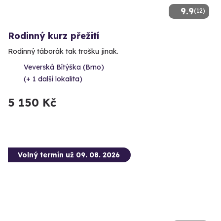
9.9
(12)
Rodinný kurz přežití
Rodinný táborák tak trošku jinak.
Veverská Bítýška (Brno)
(+ 1 další lokalita)
5 150 Kč
Volný termín už 09. 08. 2026