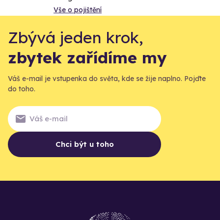
Vše o pojištění
Zbývá jeden krok,
zbytek zařídíme my
Váš e-mail je vstupenka do světa, kde se žije naplno. Pojďte
do toho.
Chci být u toho