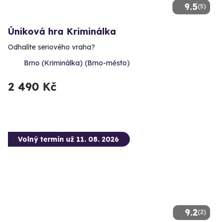
9.5
(5)
Úniková hra Kriminálka
Odhalíte seriového vraha?
Brno (Kriminálka) (Brno-město)
2 490 Kč
Volný termín už 11. 08. 2026
9.2
(2)