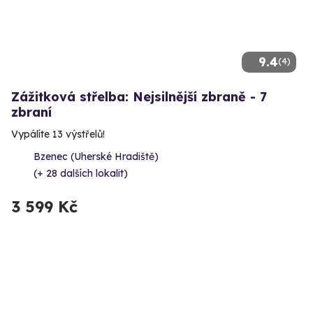
9.4
(4)
Zážitková střelba: Nejsilnější zbraně - 7
zbraní
Vypálíte 13 výstřelů!
Bzenec (Uherské Hradiště)
(+ 28 dalších lokalit)
3 599 Kč