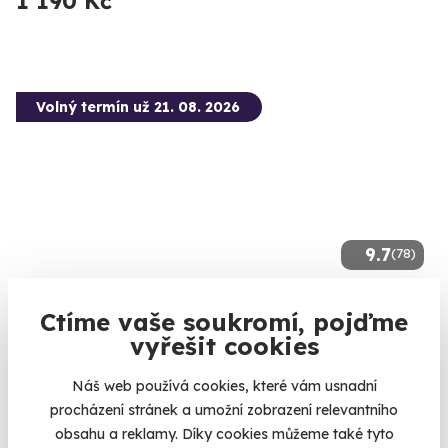
1 190 Kč
Volný termín už 21. 08. 2026
9.7
(78)
Ošetřovatelem v ZOO
Ctíme vaše soukromí, pojďme
Setkání se šelmami, kopytníky, či tropickými zvířaty pro 1 i 2
vyřešit cookies
osoby
Brno (Brno-město)
Náš web používá cookies, které vám usnadní
procházení stránek a umožní zobrazení relevantního
6 200 Kč
obsahu a reklamy. Díky cookies můžeme také tyto