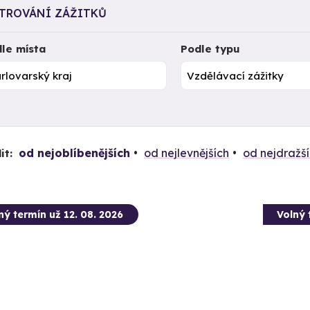
LTROVÁNÍ ZÁŽITKŮ
le místa
Podle typu
od nejoblíbenějších
od nejlevnějších
od nejdražš
it:
ný termín už 12. 08. 2026
Volný 