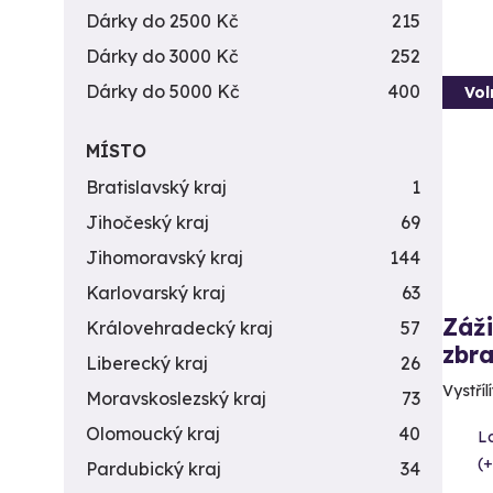
Dárky do 2500 Kč
215
Dárky do 3000 Kč
252
Dárky do 5000 Kč
400
Vol
MÍSTO
Bratislavský kraj
1
Jihočeský kraj
69
Jihomoravský kraj
144
Karlovarský kraj
63
Záži
Královehradecký kraj
57
zbra
Liberecký kraj
26
Vystříl
Moravskoslezský kraj
73
Olomoucký kraj
40
L
(+
Pardubický kraj
34