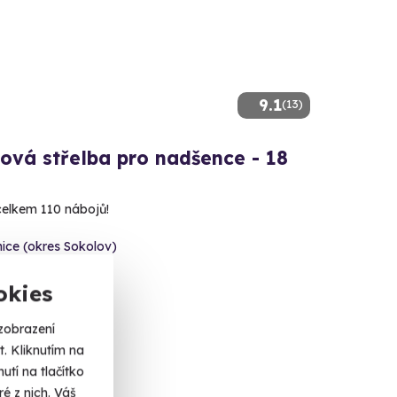
9.1
(13)
ová střelba pro nadšence - 18
 celkem 110 nábojů!
ice (okres Sokolov)
 dalších lokalit)
okies
 Kč
zobrazení
. Kliknutím na
tí na tlačítko
é z nich. Váš