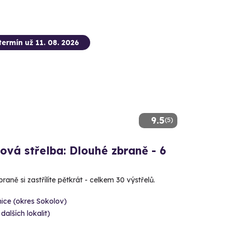
termín už 11. 08. 2026
9.5
(5)
ová střelba: Dlouhé zbraně - 6
raně si zastřílíte pětkrát - celkem 30 výstřelů.
ice (okres Sokolov)
 dalších lokalit)