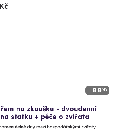
 Kč
8.8
(4)
řem na zkoušku - dvoudenní
na statku + péče o zvířata
omenutelné dny mezi hospodářskými zvířaty.