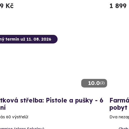
99 Kč
1 899
ný termín už 11. 08. 2026
10.0
(2)
tková střelba: Pistole a pušky - 6
Farmá
ní
pobyt 
ás 60 výstřelů!
Dva nezap