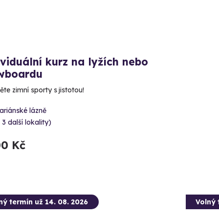
viduální kurz na lyžích nebo
wboardu
te zimní sporty s jistotou!
ariánské lázně
 3 další lokality)
00 Kč
ný termín už 14. 08. 2026
Volný 