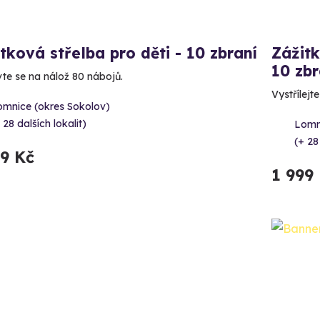
tková střelba pro děti - 10 zbraní
Zážitk
10 zbr
vte se na nálož 80 nábojů.
Vystřílejt
omnice (okres Sokolov)
 28 dalších lokalit)
Lomn
(+ 28
99 Kč
1 999