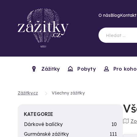
O nás
Blog
Kontakt
Zážitky
Pobyty
Pro koho
Zážitky.cz
Všechny zážitky
Vš
KATEGORIE
Zo
Dárkové balíčky
10
Gurmánské zážitky
111