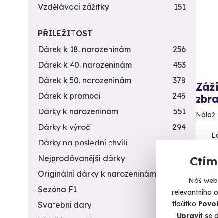
Vzdělávací zážitky
151
PŘILEŽITOST
Dárek k 18. narozeninám
256
Dárek k 40. narozeninám
453
Dárek k 50. narozeninám
378
Záži
Dárek k promoci
245
zbra
Dárky k narozeninám
551
Nálož 
Dárky k výročí
294
L
Dárky na poslední chvíli
450
(+
Nejprodávanější dárky
56
Ctím
4 9
Originální dárky k narozeninám
422
Náš web 
Sezóna F1
4
relevantního 
tlačítko
Povol
Svatební dary
196
Upravit
se d