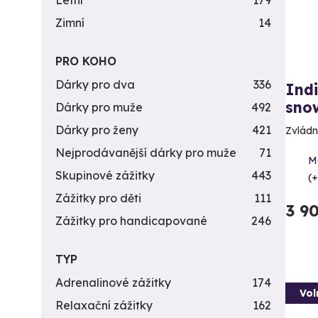
Letní
179
Zimní
14
PRO KOHO
Dárky pro dva
336
Indi
sno
Dárky pro muže
492
Dárky pro ženy
421
Zvládně
Nejprodávanější dárky pro muže
71
M
Skupinové zážitky
443
(+
Zážitky pro děti
111
3 9
Zážitky pro handicapované
246
TYP
Adrenalinové zážitky
174
Vol
Relaxační zážitky
162