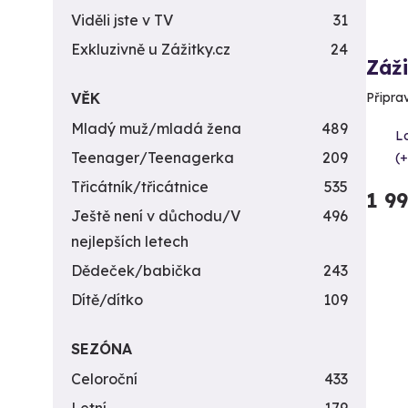
Viděli jste v TV
31
Exkluzivně u Zážitky.cz
24
Záži
VĚK
Připra
Mladý muž/mladá žena
489
L
Teenager/Teenagerka
209
(+
Třicátník/třicátnice
535
1 9
Ještě není v důchodu/V
496
nejlepších letech
Dědeček/babička
243
Dítě/dítko
109
SEZÓNA
Celoroční
433