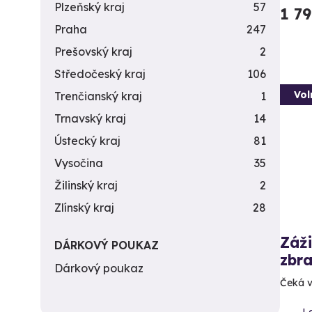
Plzeňský kraj
57
1 7
Praha
247
Prešovský kraj
2
Středočeský kraj
106
Vol
Trenčianský kraj
1
Trnavský kraj
14
Ústecký kraj
81
Vysočina
35
Žilinský kraj
2
Zlínský kraj
28
Záži
DÁRKOVÝ POUKAZ
zbra
Dárkový poukaz
Čeká v