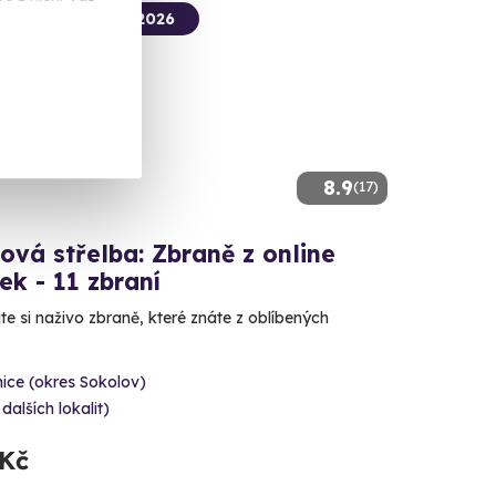
termín už 14. 08. 2026
8.9
(17)
ová střelba: Zbraně z online
ček - 11 zbraní
e si naživo zbraně, které znáte z oblíbených
ice (okres Sokolov)
 dalších lokalit)
 Kč