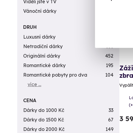
Viděli jste v TV
31
Vol
Vánoční dárky
311
DRUH
Luxusní dárky
142
Netradiční dárky
353
Originální dárky
452
Romantické dárky
195
Záži
zbra
Romantické pobyty pro dva
104
více …
Vypálít
L
CENA
(+
Dárky do 1000 Kč
33
3 5
Dárky do 1500 Kč
67
Dárky do 2000 Kč
149