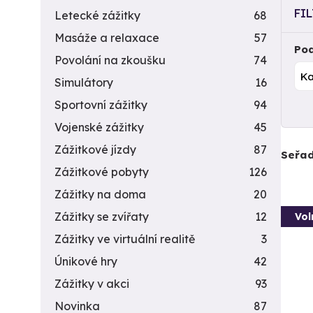
FI
Letecké zážitky
68
Masáže a relaxace
57
Pod
Povolání na zkoušku
74
Simulátory
16
Sportovní zážitky
94
Vojenské zážitky
45
Zážitkové jízdy
87
Seřad
Zážitkové pobyty
126
Zážitky na doma
20
Zážitky se zvířaty
12
Vol
Zážitky ve virtuální realitě
3
Únikové hry
42
Zážitky v akci
93
Novinka
87