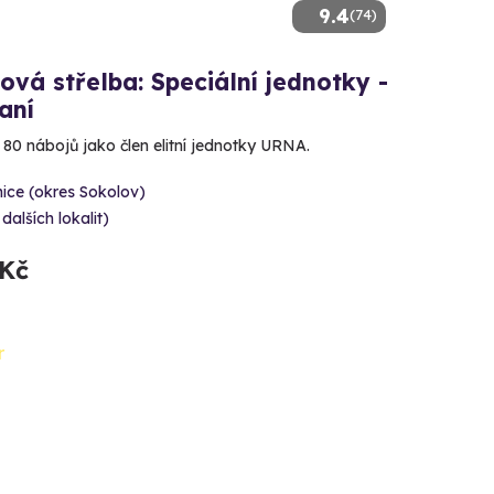
9.4
(74)
ová střelba: Speciální jednotky -
aní
e 80 nábojů jako člen elitní jednotky URNA.
ice (okres Sokolov)
 dalších lokalit)
 Kč