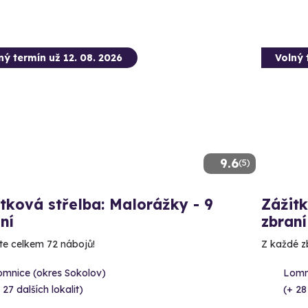
ný termín už 12. 08. 2026
Volný 
9.6
(5)
tková střelba: Malorážky - 9
Zážitk
ní
zbraní
íte celkem 72 nábojů!
Z každé zb
omnice (okres Sokolov)
Lomn
 27 dalších lokalit)
(+ 28