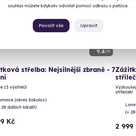
ný termín už 11. 08. 2026
Volný 
souhlas můžete kdykoliv odvolat pomocí odkazu v patičce.
Povolit vše
Upravit
9.4
(4)
tková střelba: Nejsilnější zbraně - 7
Zážitk
ní
stříle
e 13 výstřelů!
Vyzkoušejt
stříleček!
omnice (okres Sokolov)
Lomn
 28 dalších lokalit)
(+ 28
99 Kč
2 999