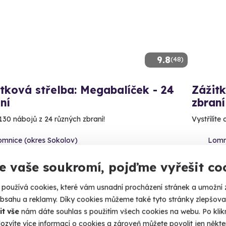
9.8
(48)
tková střelba: Megabalíček - 24
Zážitk
ní
zbraní
130 nábojů z 24 různých zbraní!
Vystřílíte
omnice (okres Sokolov)
Lomn
 28 dalších lokalit)
(+ 28
e vaše soukromí, pojďme vyřešit co
99 Kč
3 999
používá cookies, které vám usnadní procházení stránek a umožní 
obsahu a reklamy. Díky cookies můžeme také tyto stránky zlepšovat
it vše
nám dáte souhlas s použitím všech cookies na webu. Po kliknu
ozvíte více informací o cookies a zároveň můžete povolit jen někter