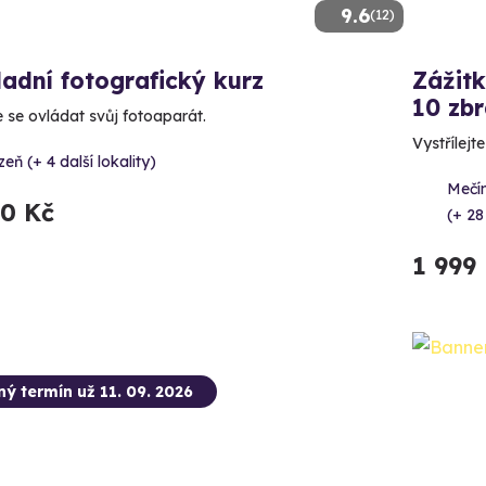
9.6
(12)
adní fotografický kurz
Zážitk
10 zbr
 se ovládat svůj fotoaparát.
Vystřílejt
zeň (+ 4 další lokality)
Mečín
90 Kč
(+ 28
1 999
ný termín už 11. 09. 2026