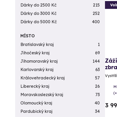
Dárky do 2500 Kč
215
Vol
Dárky do 3000 Kč
252
Dárky do 5000 Kč
400
MÍSTO
Bratislavský kraj
1
Jihočeský kraj
69
Záži
Jihomoravský kraj
144
zbra
Karlovarský kraj
63
Vystříl
Královehradecký kraj
57
Liberecký kraj
26
Me
(+
Moravskoslezský kraj
73
Olomoucký kraj
40
3 9
Pardubický kraj
34