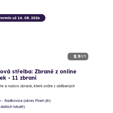
termín už 14. 08. 2026
8.9
(17)
ová střelba: Zbraně z online
ček - 11 zbraní
e si naživo zbraně, které znáte z oblíbených
 - Radkovice (okres Plzeň-jih)
 dalších lokalit)