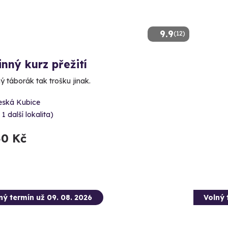
9.9
(12)
nný kurz přežití
ý táborák tak trošku jinak.
eská Kubice
 1 další lokalita)
50 Kč
ný termín už 09. 08. 2026
Volný 