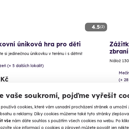
4.5
(2)
ovní úniková hra pro děti
Zážitk
zbraní
e si jedinečnou únikovku v terénu i s dětmi!
Nálož 130
zeň (+ 5 dalších lokalit)
Mečín
 Kč
(+ 28
4 999
e vaše soukromí, pojďme vyřešit co
používá cookies, které vám usnadní procházení stránek a umožní 
obsahu a reklamy. Díky cookies můžeme také tyto stránky zlepšovat
it vše
nám dáte souhlas s použitím všech cookies na webu. Po kliknu
ný termín už 14. 08. 2026
Novin
ozvíte více informací o cookies a zároveň můžete povolit jen někter