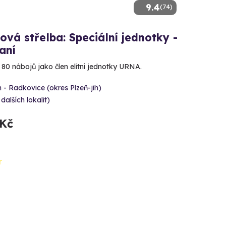
9.4
(74)
ová střelba: Speciální jednotky -
aní
e 80 nábojů jako člen elitní jednotky URNA.
 - Radkovice (okres Plzeň-jih)
 dalších lokalit)
 Kč