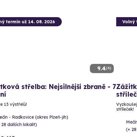
ný termín už 14. 08. 2026
Volný 
9.4
(4)
tková střelba: Nejsilnější zbraně - 7
Zážitk
ní
stříle
e 13 výstřelů!
Vyzkoušejt
stříleček!
čín - Radkovice (okres Plzeň-jih)
Mečín
 28 dalších lokalit)
(+ 28