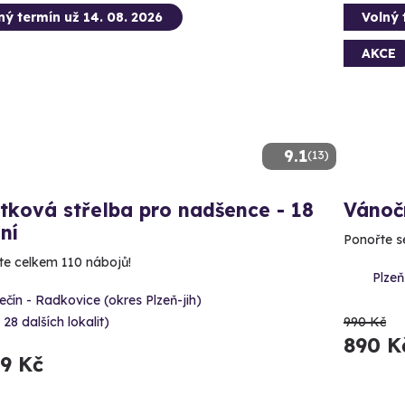
ný termín už 14. 08. 2026
Volný 
AKCE
9.1
(13)
tková střelba pro nadšence - 18
Vánoč
ní
Ponořte s
íte celkem 110 nábojů!
Plzeň
čín - Radkovice (okres Plzeň-jih)
 28 dalších lokalit)
990 Kč
890 K
99 Kč