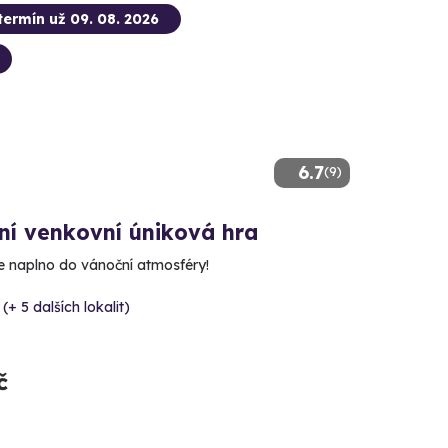
termín už 09. 08. 2026
6.7
(9)
ní venkovní úniková hra
e naplno do vánoční atmosféry!
 (+ 5 dalších lokalit)
č