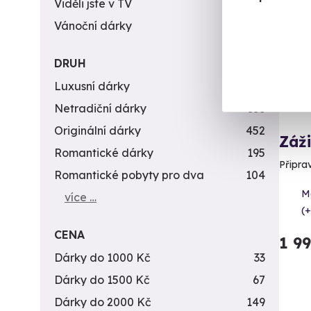
Viděli jste v TV
31
Vánoční dárky
311
DRUH
Luxusní dárky
142
Netradiční dárky
353
Originální dárky
452
Záži
Romantické dárky
195
Připra
Romantické pobyty pro dva
104
Me
více …
(+
CENA
1 9
Dárky do 1000 Kč
33
Dárky do 1500 Kč
67
Dárky do 2000 Kč
149