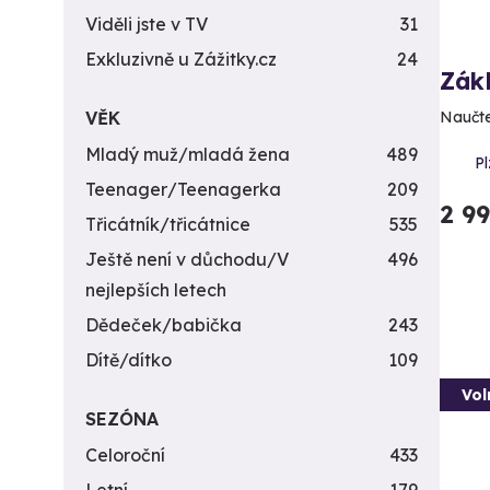
Viděli jste v TV
31
Exkluzivně u Zážitky.cz
24
Zákl
VĚK
Naučte
Mladý muž/mladá žena
489
Pl
Teenager/Teenagerka
209
2 9
Třicátník/třicátnice
535
Ještě není v důchodu/V
496
nejlepších letech
Dědeček/babička
243
Dítě/dítko
109
Vol
SEZÓNA
Celoroční
433