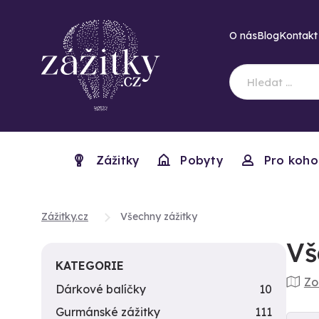
O nás
Blog
Kontakt
Zážitky
Pobyty
Pro koho
Zážitky.cz
Všechny zážitky
Vš
KATEGORIE
Zo
Dárkové balíčky
10
Gurmánské zážitky
111