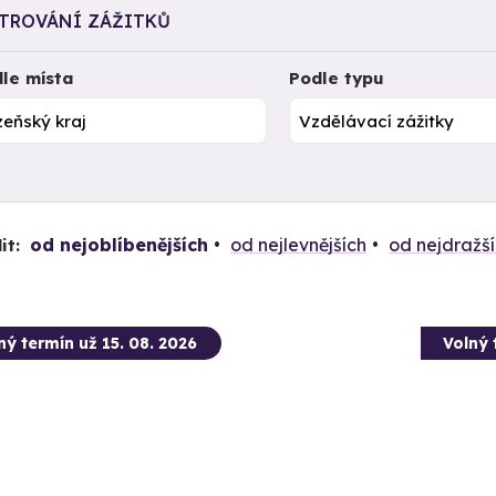
LTROVÁNÍ ZÁŽITKŮ
le místa
Podle typu
od nejoblíbenějších
od nejlevnějších
od nejdražš
it:
ný termín už 15. 08. 2026
Volný 