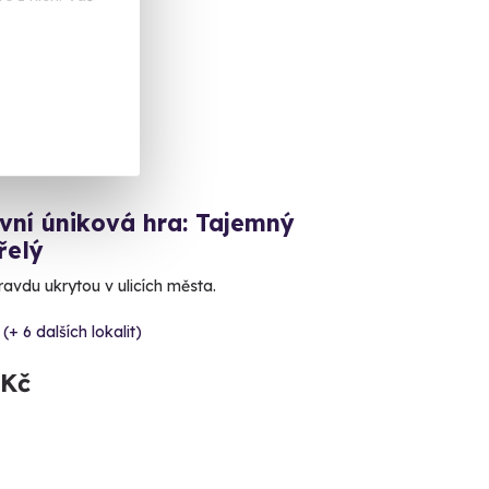
vní úniková hra: Tajemný
řelý
ravdu ukrytou v ulicích města.
 (+ 6 dalších lokalit)
 Kč