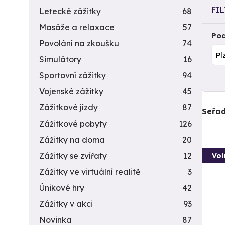
FI
Letecké zážitky
68
Masáže a relaxace
57
Pod
Povolání na zkoušku
74
Simulátory
16
Sportovní zážitky
94
Vojenské zážitky
45
Zážitkové jízdy
87
Seřad
Zážitkové pobyty
126
Zážitky na doma
20
Zážitky se zvířaty
12
Vol
Zážitky ve virtuální realitě
3
Únikové hry
42
Zážitky v akci
93
Novinka
87