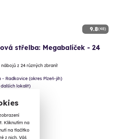
9.8
(48)
ová střelba: Megabalíček - 24
 nábojů z 24 různých zbraní!
 - Radkovice (okres Plzeň-jih)
 dalších lokalit)
 Kč
okies
zobrazení
. Kliknutím na
tí na tlačítko
ka
é z nich. Váš