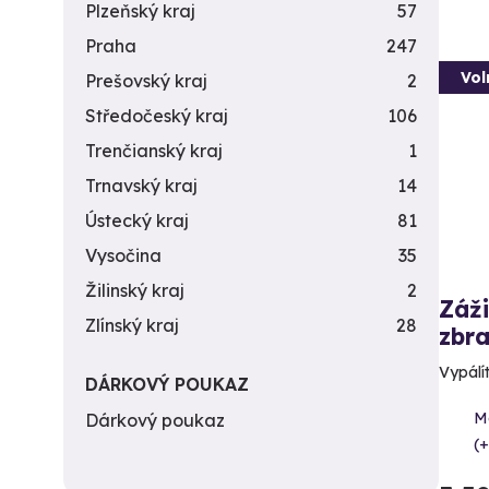
Plzeňský kraj
57
Praha
247
Vol
Prešovský kraj
2
Středočeský kraj
106
Trenčianský kraj
1
Trnavský kraj
14
Ústecký kraj
81
Vysočina
35
Žilinský kraj
2
Záži
Zlínský kraj
28
zbra
Vypálít
DÁRKOVÝ POUKAZ
Me
Dárkový poukaz
(+