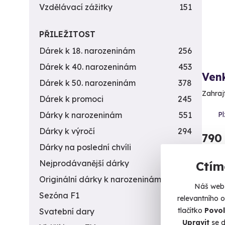
Vzdělávací zážitky
151
PŘILEŽITOST
Dárek k 18. narozeninám
256
Dárek k 40. narozeninám
453
Venk
Dárek k 50. narozeninám
378
Zahrajt
Dárek k promoci
245
Pl
Dárky k narozeninám
551
Dárky k výročí
294
790
Dárky na poslední chvíli
450
Nejprodávanější dárky
56
Ctím
Originální dárky k narozeninám
422
Náš web 
Sezóna F1
4
relevantního 
tlačítko
Povol
Svatební dary
196
Vol
Upravit
se d