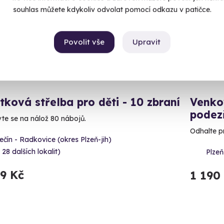
souhlas můžete kdykoliv odvolat pomocí odkazu v patičce.
Povolit vše
Upravit
tková střelba pro děti - 10 zbraní
Venko
podez
vte se na nálož 80 nábojů.
Odhalte p
čín - Radkovice (okres Plzeň-jih)
 28 dalších lokalit)
Plzeň
99 Kč
1 190