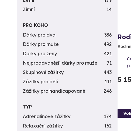
Letní
179
Zimní
14
PRO KOHO
Dárky pro dva
336
Rodi
Dárky pro muže
492
Rodinn
Dárky pro ženy
421
Č
Nejprodávanější dárky pro muže
71
(+
Skupinové zážitky
443
5 1
Zážitky pro děti
111
Zážitky pro handicapované
246
TYP
Vol
Adrenalinové zážitky
174
Relaxační zážitky
162