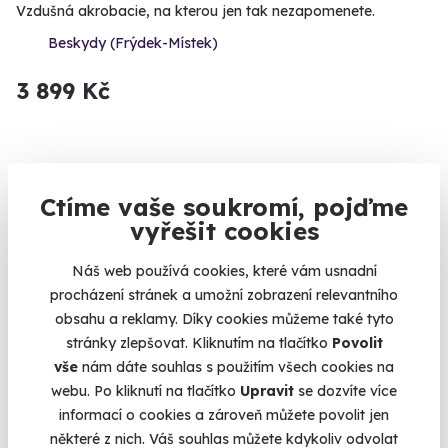
Vzdušná akrobacie, na kterou jen tak nezapomenete.
Beskydy (Frýdek-Místek)
3 899 Kč
Volný termín už 30. 08. 2026
Ctíme vaše soukromí, pojďme
vyřešit cookies
Náš web používá cookies, které vám usnadní
procházení stránek a umožní zobrazení relevantního
obsahu a reklamy. Díky cookies můžeme také tyto
9.4
stránky zlepšovat. Kliknutím na tlačítko
Povolit
(81)
vše
nám dáte souhlas s použitím všech cookies na
webu. Po kliknutí na tlačítko
Upravit
se dozvíte více
S.W.A.T. trénink
informací o cookies a zároveň můžete povolit jen
Staňte se členem ozbrojeného komanda.
některé z nich. Váš souhlas můžete kdykoliv odvolat