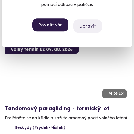
Milovice (Nymburk)
pomocí odkazu v patičce.
3 250 Kč
Povolit vše
Upravit
Volný termín už 09. 08. 2026
9.8
(16)
Tandemový paragliding - termický let
Prolétněte se na křídle a zažijte omamný pocit volného létání.
Beskydy (Frýdek-Místek)