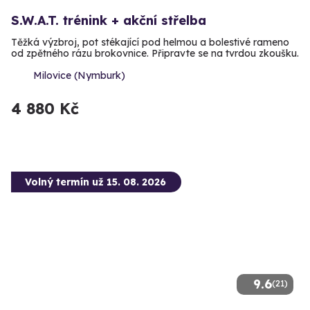
S.W.A.T. trénink + akční střelba
Těžká výzbroj, pot stékající pod helmou a bolestivé rameno
od zpětného rázu brokovnice. Připravte se na tvrdou zkoušku.
Milovice (Nymburk)
4 880 Kč
Volný termín už 15. 08. 2026
9.6
(21)