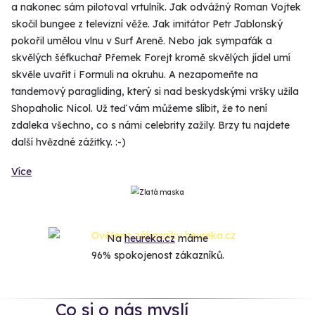
a nakonec sám pilotoval vrtulník. Jak odvážný Roman Vojtek
skočil bungee z televizní věže. Jak imitátor Petr Jablonský
pokořil umělou vlnu v Surf Areně. Nebo jak sympaťák a
skvělých šéfkuchař Přemek Forejt kromě skvělých jídel umí
skvěle uvařit i Formuli na okruhu. A nezapomeňte na
tandemový paragliding, který si nad beskydskými vršky užila
Shopaholic Nicol. Už teď vám můžeme slíbit, že to není
zdaleka všechno, co s námi celebrity zažily. Brzy tu najdete
další hvězdné zážitky. :-)
Více
Na
heureka.cz
máme
96% spokojenost zákazníků.
Co si o nás myslí