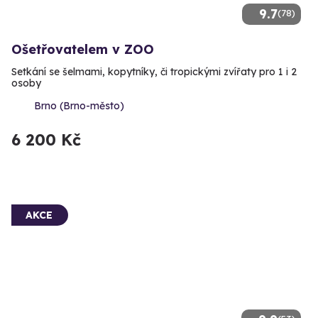
9.7
(78)
Ošetřovatelem v ZOO
Setkání se šelmami, kopytníky, či tropickými zvířaty pro 1 i 2
osoby
Brno (Brno-město)
6 200 Kč
AKCE