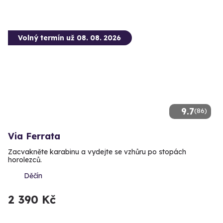
Volný termín už 08. 08. 2026
9.7
(86)
Via Ferrata
Zacvakněte karabinu a vydejte se vzhůru po stopách
horolezců.
Děčín
2 390 Kč