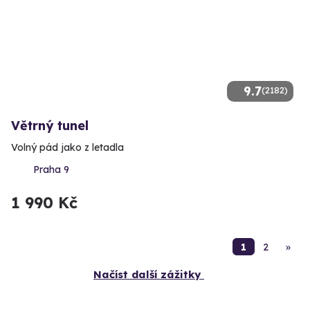
9.7
(2182)
Větrný tunel
Volný pád jako z letadla
Praha 9
1 990 Kč
1
2
»
Načíst další zážitky