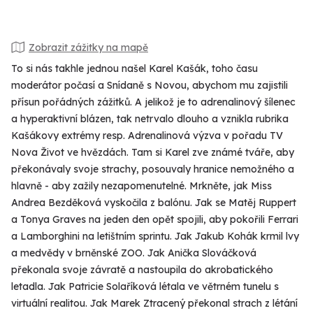
Zobrazit zážitky na mapě
To si nás takhle jednou našel Karel Kašák, toho času
moderátor počasí a Snídaně s Novou, abychom mu zajistili
přísun pořádných zážitků. A jelikož je to adrenalinový šílenec
a hyperaktivní blázen, tak netrvalo dlouho a vznikla rubrika
Kašákovy extrémy resp. Adrenalinová výzva v pořadu TV
Nova Život ve hvězdách. Tam si Karel zve známé tváře, aby
překonávaly svoje strachy, posouvaly hranice nemožného a
hlavně - aby zažily nezapomenutelné. Mrkněte, jak Miss
Andrea Bezděková vyskočila z balónu. Jak se Matěj Ruppert
a Tonya Graves na jeden den opět spojili, aby pokořili Ferrari
a Lamborghini na letištním sprintu. Jak Jakub Kohák krmil lvy
a medvědy v brněnské ZOO. Jak Anička Slováčková
překonala svoje závratě a nastoupila do akrobatického
letadla. Jak Patricie Solaříková létala ve větrném tunelu s
virtuální realitou. Jak Marek Ztracený překonal strach z létání