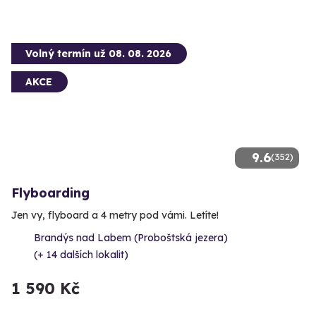
Volný termín už 08. 08. 2026
AKCE
9.6
(352)
Flyboarding
Jen vy, flyboard a 4 metry pod vámi. Letíte!
Brandýs nad Labem (Proboštská jezera)
(+ 14 dalších lokalit)
1 590 Kč