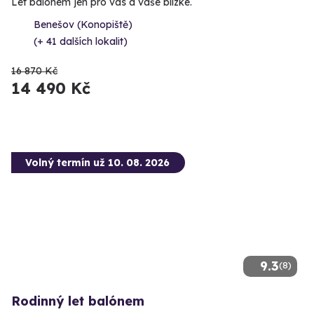
Let balónem jen pro vás a vaše blízké.
Benešov (Konopiště)
(+ 41 dalších lokalit)
16 870 Kč
14 490 Kč
Volný termín už 10. 08. 2026
9.3
(8)
Rodinný let balónem