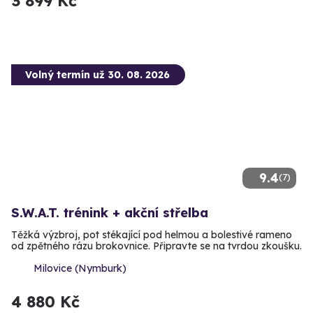
3 899 Kč
Volný termín už 30. 08. 2026
9.4
(7)
S.W.A.T. trénink + akční střelba
Těžká výzbroj, pot stékající pod helmou a bolestivé rameno
od zpětného rázu brokovnice. Připravte se na tvrdou zkoušku.
Milovice (Nymburk)
4 880 Kč