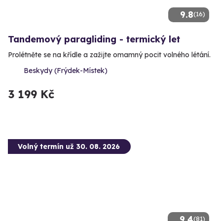
9.8
(16)
Tandemový paragliding - termický let
Prolétněte se na křídle a zažijte omamný pocit volného létání.
Beskydy (Frýdek-Místek)
3 199 Kč
Volný termín už 30. 08. 2026
9.4
(81)