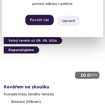
pomocí odkazu v patičce.
(Pelhřimov)
12 100 Kč
Povolit vše
Upravit
Volný termín už 08. 08. 2026
Doporučujeme
10.0
(137)
Kovářem na zkoušku
Poznejte krásu černého řemesla.
Březnice (Příbram)