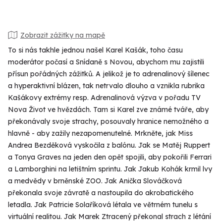
Zobrazit zážitky na mapě
To si nás takhle jednou našel Karel Kašák, toho času
moderátor počasí a Snídaně s Novou, abychom mu zajistili
přísun pořádných zážitků. A jelikož je to adrenalinový šílenec
a hyperaktivní blázen, tak netrvalo dlouho a vznikla rubrika
Kašákovy extrémy resp. Adrenalinová výzva v pořadu TV
Nova Život ve hvězdách. Tam si Karel zve známé tváře, aby
překonávaly svoje strachy, posouvaly hranice nemožného a
hlavně - aby zažily nezapomenutelné. Mrkněte, jak Miss
Andrea Bezděková vyskočila z balónu. Jak se Matěj Ruppert
a Tonya Graves na jeden den opět spojili, aby pokořili Ferrari
a Lamborghini na letištním sprintu. Jak Jakub Kohák krmil lvy
a medvědy v brněnské ZOO. Jak Anička Slováčková
překonala svoje závratě a nastoupila do akrobatického
letadla. Jak Patricie Solaříková létala ve větrném tunelu s
virtuální realitou. Jak Marek Ztracený překonal strach z létání