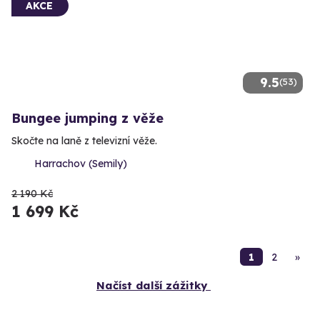
AKCE
9.5
(53)
Bungee jumping z věže
Skočte na laně z televizní věže.
Harrachov (Semily)
2 190 Kč
1 699 Kč
1
2
»
Načíst další zážitky