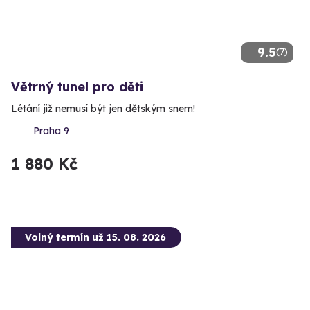
9.5
(7)
Větrný tunel pro děti
Létání již nemusí být jen dětským snem!
Praha 9
1 880 Kč
Volný termín už 15. 08. 2026