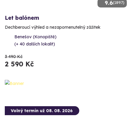
9.6
(1897)
Let balónem
Dechberoucí výhled a nezapomenutelný zážitek
Benešov (Konopiště)
(+ 40 dalších lokalit)
3 490 Kč
2 590 Kč
Volný termín už 08. 08. 2026