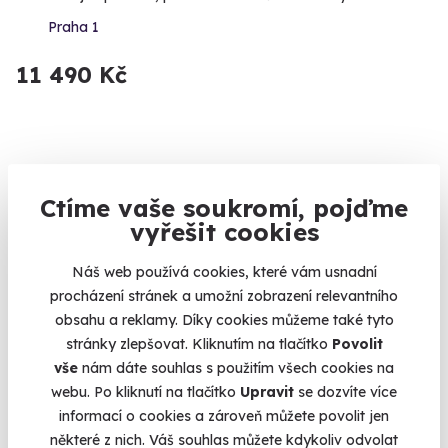
Praha 1
11 490 Kč
Volný termín už 07. 08. 2026
Ctíme vaše soukromí, pojďme
vyřešit cookies
Náš web používá cookies, které vám usnadní
procházení stránek a umožní zobrazení relevantního
obsahu a reklamy. Díky cookies můžeme také tyto
9.1
(13)
stránky zlepšovat. Kliknutím na tlačítko
Povolit
vše
nám dáte souhlas s použitím všech cookies na
Jízda v Ariel Atom a formuli F4 na okruhu
webu. Po kliknutí na tlačítko
Upravit
se dozvíte více
Dvě nejrychlejší auta k vašim službám.
informací o cookies a zároveň můžete povolit jen
některé z nich. Váš souhlas můžete kdykoliv odvolat
Letištní okruh Kámen (Kraj Vysočina)