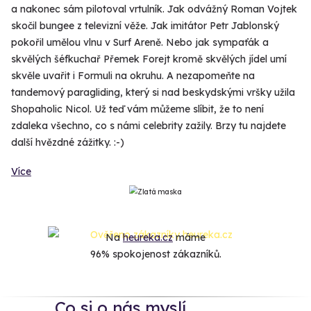
a nakonec sám pilotoval vrtulník. Jak odvážný Roman Vojtek
skočil bungee z televizní věže. Jak imitátor Petr Jablonský
pokořil umělou vlnu v Surf Areně. Nebo jak sympaťák a
skvělých šéfkuchař Přemek Forejt kromě skvělých jídel umí
skvěle uvařit i Formuli na okruhu. A nezapomeňte na
tandemový paragliding, který si nad beskydskými vršky užila
Shopaholic Nicol. Už teď vám můžeme slíbit, že to není
zdaleka všechno, co s námi celebrity zažily. Brzy tu najdete
další hvězdné zážitky. :-)
Více
Na
heureka.cz
máme
96% spokojenost zákazníků.
Co si o nás myslí