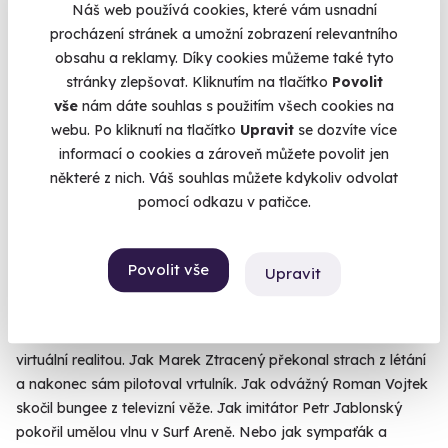
Náš web používá cookies, které vám usnadní
To si nás takhle jednou našel Karel Kašák, toho času
procházení stránek a umožní zobrazení relevantního
moderátor počasí a Snídaně s Novou, abychom mu zajistili
obsahu a reklamy. Díky cookies můžeme také tyto
přísun pořádných zážitků. A jelikož je to adrenalinový šílenec
stránky zlepšovat. Kliknutím na tlačítko
Povolit
a hyperaktivní blázen, tak netrvalo dlouho a vznikla rubrika
vše
nám dáte souhlas s použitím všech cookies na
Kašákovy extrémy resp. Adrenalinová výzva v pořadu TV
webu. Po kliknutí na tlačítko
Upravit
se dozvíte více
Nova Život ve hvězdách. Tam si Karel zve známé tváře, aby
informací o cookies a zároveň můžete povolit jen
překonávaly svoje strachy, posouvaly hranice nemožného a
některé z nich. Váš souhlas můžete kdykoliv odvolat
hlavně - aby zažily nezapomenutelné. Mrkněte, jak Miss
pomocí odkazu v patičce.
Andrea Bezděková vyskočila z balónu. Jak se Matěj Ruppert
a Tonya Graves na jeden den opět spojili, aby pokořili Ferrari
a Lamborghini na letištním sprintu. Jak Jakub Kohák krmil lvy
Povolit vše
Upravit
a medvědy v brněnské ZOO. Jak Anička Slováčková
překonala svoje závratě a nastoupila do akrobatického
letadla. Jak Patricie Solaříková létala ve větrném tunelu s
virtuální realitou. Jak Marek Ztracený překonal strach z létání
a nakonec sám pilotoval vrtulník. Jak odvážný Roman Vojtek
skočil bungee z televizní věže. Jak imitátor Petr Jablonský
pokořil umělou vlnu v Surf Areně. Nebo jak sympaťák a