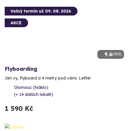
Volný termín už 09. 08. 2026
AKCE
9.6
(352)
Flyboarding
Jen vy, flyboard a 4 metry pod vámi. Letíte!
Olomouc (Náklo)
(+ 14 dalších lokalit)
1 590 Kč