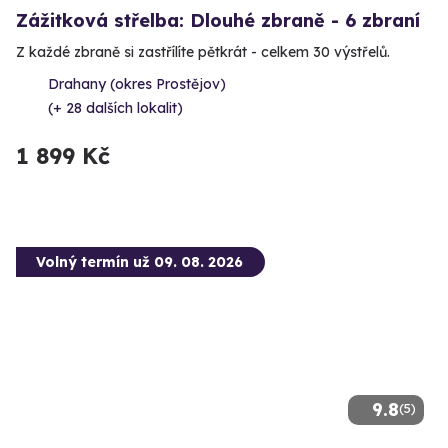
Zážitková střelba: Dlouhé zbraně - 6 zbraní
Z každé zbraně si zastřílíte pětkrát - celkem 30 výstřelů.
Drahany (okres Prostějov)
(+ 28 dalších lokalit)
1 899 Kč
Volný termín už 09. 08. 2026
9.8
(5)