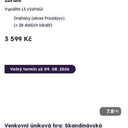
zbraní
Vypálíte 13 výstřelů!
Drahany (okres Prostějov)
(+ 28 dalších lokalit)
3 599 Kč
Volný termín už 09. 08. 2026
7.8
(4)
Venkovní úniková hra: Skandinávská