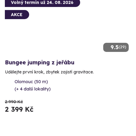
Volný termín už 24. 08. 2026
AKCE
9.5
(29)
Bungee jumping z jeřábu
Udělejte první krok, zbytek zajistí gravitace.
Olomouc (50 m)
(+ 4 další lokality)
2 990 Kč
2 399 Kč