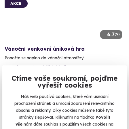
AKCE
6.7
(9)
Vánoční venkovní úniková hra
Ponořte se naplno do vánoční atmosféry!
Olomouc (+ 5 dalších lokalit)
Ctíme vaše soukromí, pojďme
990 Kč
vyřešit cookies
890 Kč
Náš web používá cookies, které vám usnadní
procházení stránek a umožní zobrazení relevantního
obsahu a reklamy. Díky cookies můžeme také tyto
Volný termín už 10. 08. 2026
stránky zlepšovat. Kliknutím na tlačítko
Povolit
vše
nám dáte souhlas s použitím všech cookies na