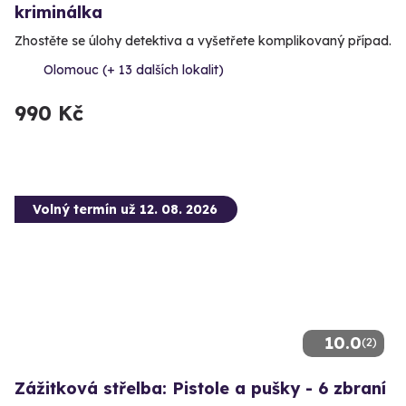
kriminálka
Zhostěte se úlohy detektiva a vyšetřete komplikovaný případ.
Olomouc (+ 13 dalších lokalit)
990 Kč
Volný termín už 12. 08. 2026
10.0
(2)
Zážitková střelba: Pistole a pušky - 6 zbraní