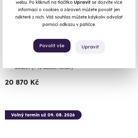
webu. Po kliknutí na tlačítko
Upravit
se dozvíte více
informací o cookies a zároveň můžete povolit jen
některé z nich. Váš souhlas můžete kdykoliv odvolat
pomocí odkazu v patičce.
9.3
(8)
Povolit vše
Upravit
Rodinný let balónem
Vzhůru do oblak s celou rodinou.
Bouzov (+ 41 dalších lokalit)
20 870 Kč
Volný termín už 09. 08. 2026