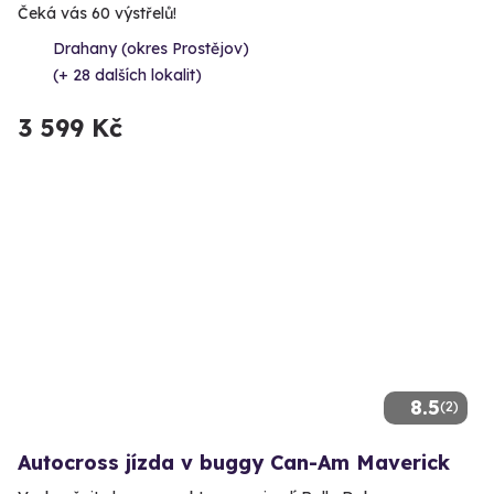
Čeká vás 60 výstřelů!
Drahany (okres Prostějov)
(+ 28 dalších lokalit)
3 599 Kč
8.5
(2)
Autocross jízda v buggy Can-Am Maverick