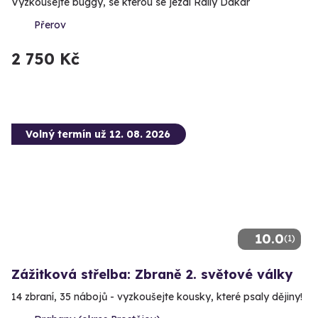
Vyzkoušejte buggy, se kterou se jezdí Rally Dakar
Přerov
2 750 Kč
Volný termín už 12. 08. 2026
10.0
(1)
Zážitková střelba: Zbraně 2. světové války
14 zbraní, 35 nábojů - vyzkoušejte kousky, které psaly dějiny!