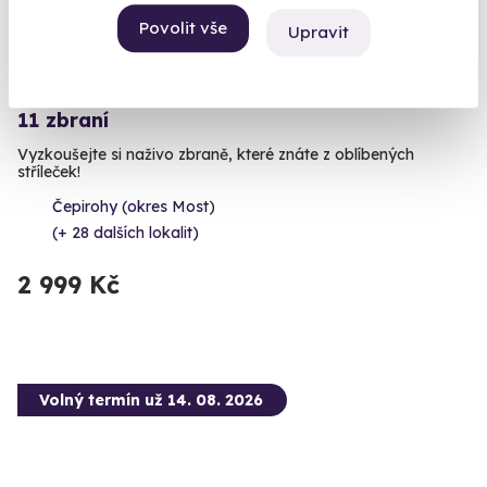
Povolit vše
Upravit
8.9
(17)
Zážitková střelba: Zbraně z online stříleček -
11 zbraní
Vyzkoušejte si naživo zbraně, které znáte z oblíbených
stříleček!
Čepirohy (okres Most)
(+ 28 dalších lokalit)
2 999 Kč
Volný termín už 14. 08. 2026