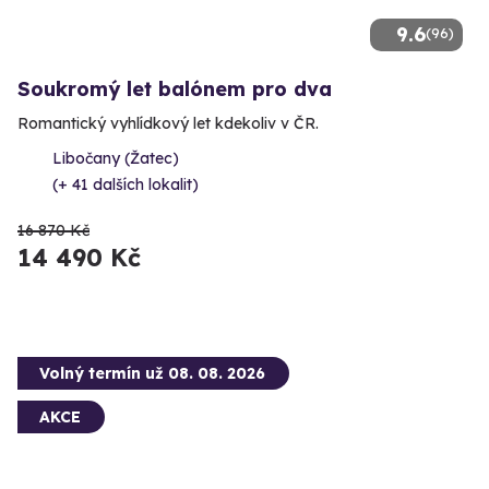
9.6
(96)
Soukromý let balónem pro dva
Romantický vyhlídkový let kdekoliv v ČR.
Libočany (Žatec)
(+ 41 dalších lokalit)
16 870 Kč
14 490 Kč
Volný termín už 08. 08. 2026
AKCE