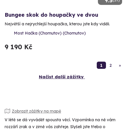
9.5
(37)
Bungee skok do houpačky ve dvou
Největší a nejrychlejší houpačka, kterou jste kdy viděli.
Most Hačka (Chomutov) (Chomutov)
9 190 Kč
1
2
»
Načíst další zážitky
Zobrazit zážitky na mapě
V létě se dá vyvádět spousta věcí. Vzpomínka na ně vám
rozzáří zrak a v zimě vás zahřeje. Slyšeli jste třeba o