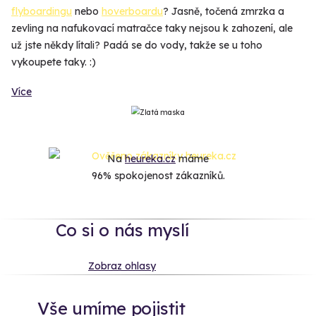
flyboardingu
nebo
hoverboardu
? Jasně, točená zmrzka a
zevling na nafukovací matračce taky nejsou k zahození, ale
už jste někdy lítali? Padá se do vody, takže se u toho
vykoupete taky. :)
Více
Na
heureka.cz
máme
96% spokojenost zákazníků.
Co si o nás myslí
Zobraz ohlasy
Vše umíme pojistit