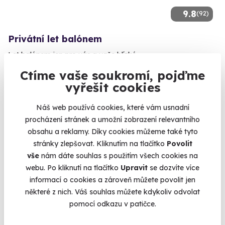
9.8
(92)
Privátní let balónem
Let balónem jen pro vás a vaše blízké.
Libočany (Žatec)
Ctíme vaše soukromí, pojďme
(+ 41 dalších lokalit)
vyřešit cookies
16 870 Kč
Náš web používá cookies, které vám usnadní
14 490 Kč
procházení stránek a umožní zobrazení relevantního
obsahu a reklamy. Díky cookies můžeme také tyto
stránky zlepšovat. Kliknutím na tlačítko
Povolit
vše
nám dáte souhlas s použitím všech cookies na
webu. Po kliknutí na tlačítko
Upravit
se dozvíte více
Volný termín už 14. 08. 2026
informací o cookies a zároveň můžete povolit jen
některé z nich. Váš souhlas můžete kdykoliv odvolat
pomocí odkazu v patičce.