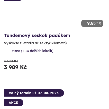
9.8
(761)
Tandemový seskok padákem
Vyskočte z letadla až ze čtyř kilometrů.
Most (+ 13 dalších lokalit)
4 590 Kč
3 989 Kč
Volný termín už 07. 08. 2026
AKCE