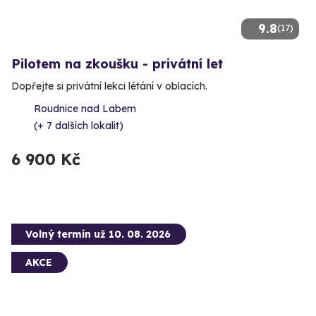
9.8
(17)
Pilotem na zkoušku - privátní let
Dopřejte si privátní lekci létání v oblacích.
Roudnice nad Labem
(+ 7 dalších lokalit)
6 900 Kč
Volný termín už 10. 08. 2026
AKCE