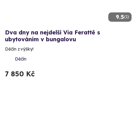
9.5
(1)
Dva dny na nejdelší Via Ferattě s
ubytováním v bungalovu
Děčín z výšky!
Děčín
7 850 Kč