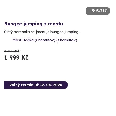
9.5
(386)
Bungee jumping z mostu
Čistý adrenalin se jmenuje bungee jumping.
Most Hačka (Chomutov) (Chomutov)
2 490 Kč
1 999 Kč
Volný termín už 12. 08. 2026