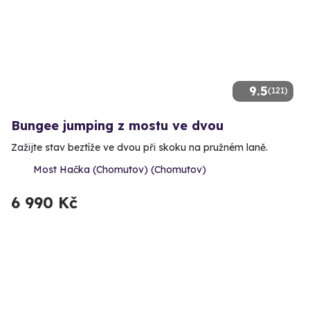
9.5
(121)
Bungee jumping z mostu ve dvou
Zažijte stav beztíže ve dvou při skoku na pružném laně.
Most Hačka (Chomutov) (Chomutov)
6 990 Kč