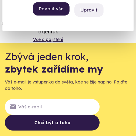
Povolit vše
Upravit
Jeden nikdy neví. Máme nejvyšší
úrazové pojištění z nabídky zážitkových
agentur.
Vše o pojištění
Zbývá jeden krok,
zbytek zařídíme my
Váš e-mail je vstupenka do světa, kde se žije naplno. Pojďte
do toho.
Chci být u toho