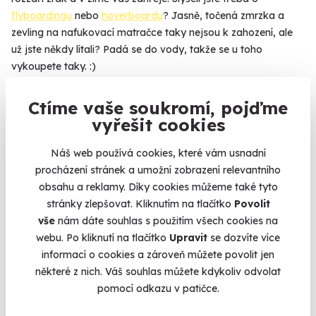
flyboardingu
nebo
hoverboardu
? Jasně, točená zmrzka a
zevling na nafukovací matračce taky nejsou k zahození, ale
už jste někdy lítali? Padá se do vody, takže se u toho
vykoupete taky. :)
Více
Ctíme vaše soukromí, pojďme
vyřešit cookies
Náš web používá cookies, které vám usnadní
Na
heureka.cz
máme
procházení stránek a umožní zobrazení relevantního
96% spokojenost zákazníků.
obsahu a reklamy. Díky cookies můžeme také tyto
stránky zlepšovat. Kliknutím na tlačítko
Povolit
vše
nám dáte souhlas s použitím všech cookies na
Co si o nás myslí
webu. Po kliknutí na tlačítko
Upravit
se dozvíte více
informací o cookies a zároveň můžete povolit jen
Zobraz ohlasy
některé z nich. Váš souhlas můžete kdykoliv odvolat
pomocí odkazu v patičce.
Vše umíme pojistit