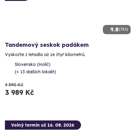
9.8
(761)
Tandemový seskok padákem
Vyskočte z letadla až ze čtyř kilometrů.
Slovensko (Holíč)
(+ 13 dalších lokalit)
4 590 Kč
3 989 Kč
Volný termín už 16. 08. 2026