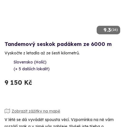
9.3
(16)
Tandemový seskok padákem ze 6000 m
Vyskočte z letadla až ze šesti kilometrů.
Slovensko (Holíč)
(+ 5 dalších lokalit)
9 150 Kč
Zobrazit zážitky na mapě
V létě se dá vyvádět spousta věcí. Vzpomínka na ně vám
rozzáří zrak a v zimě vás zahřeje. Slyšeli jste třeba o