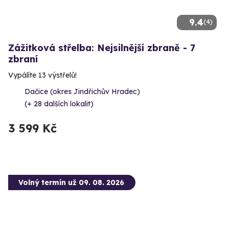
9.4
(4)
Zážitková střelba: Nejsilnější zbraně - 7
zbraní
Vypálíte 13 výstřelů!
Dačice (okres Jindřichův Hradec)
(+ 28 dalších lokalit)
3 599 Kč
Volný termín už 09. 08. 2026