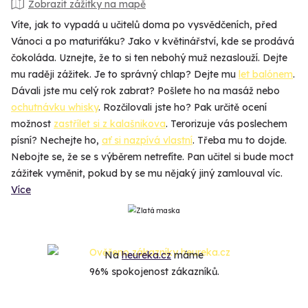
Zobrazit zážitky na mapě
Víte, jak to vypadá u učitelů doma po vysvědčeních, před
Vánoci a po maturiťáku? Jako v květinářství, kde se prodává
čokoláda. Uznejte, že to si ten nebohý muž nezaslouží. Dejte
mu raději zážitek. Je to správný chlap? Dejte mu
let balónem
.
Dávali jste mu celý rok zabrat? Pošlete ho na masáž nebo
ochutnávku whisky
. Rozčilovali jste ho? Pak určitě ocení
možnost
zastřílet si z kalašnikova
. Terorizuje vás poslechem
písní? Nechejte ho,
ať si nazpívá vlastní
. Třeba mu to dojde.
Nebojte se, že se s výběrem netrefíte. Pan učitel si bude moct
zážitek vyměnit, pokud by se mu nějaký jiný zamlouval víc.
Více
Na
heureka.cz
máme
96% spokojenost zákazníků.