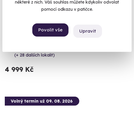
některé z nich. Váš souhlas můžete kdykoliv odvolat
pomocí odkazu v patičce.
9.8
(48)
Zážitková střelba: Megabalíček - 24 zbraní
Povolit vše
Upravit
Nálož 130 nábojů z 24 různých zbraní!
Dačice (okres Jindřichův Hradec)
(+ 28 dalších lokalit)
4 999 Kč
Volný termín už 09. 08. 2026