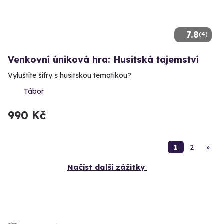
7.8
(4)
Venkovní úniková hra: Husitská tajemství
Vyluštíte šifry s husitskou tematikou?
Tábor
990 Kč
1
2
»
Načíst další zážitky