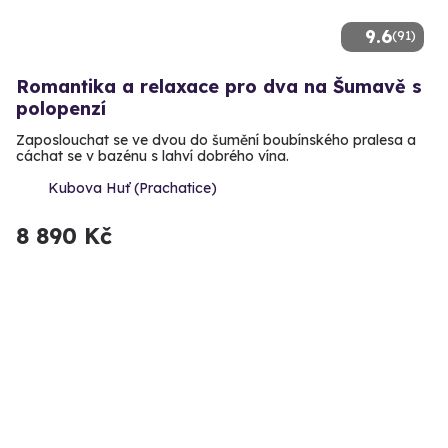
9.6
(91)
Romantika a relaxace pro dva na Šumavě s
polopenzí
Zaposlouchat se ve dvou do šumění boubínského pralesa a
cáchat se v bazénu s lahví dobrého vína.
Kubova Huť (Prachatice)
8 890 Kč