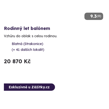
9.3
(8)
Rodinný let balónem
Vzhůru do oblak s celou rodinou.
Blatná (Strakonice)
(+ 41 dalších lokalit)
20 870 Kč
Exkluzivně u Zážitky.cz