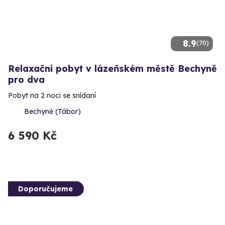
8.9
(70)
Relaxační pobyt v lázeňském městě Bechyně
pro dva
Pobyt na 2 noci se snídaní
Bechyně (Tábor)
6 590 Kč
Doporučujeme