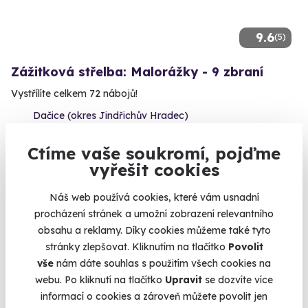
9.6
(5)
Zážitková střelba: Malorážky - 9 zbraní
Vystřílíte celkem 72 nábojů!
Dačice (okres Jindřichův Hradec)
(+ 27 dalších lokalit)
Ctíme vaše soukromí, pojďme
1 799 Kč
vyřešit cookies
Náš web používá cookies, které vám usnadní
procházení stránek a umožní zobrazení relevantního
obsahu a reklamy. Díky cookies můžeme také tyto
Volný termín už 10. 08. 2026
stránky zlepšovat. Kliknutím na tlačítko
Povolit
vše
nám dáte souhlas s použitím všech cookies na
webu. Po kliknutí na tlačítko
Upravit
se dozvíte více
informací o cookies a zároveň můžete povolit jen