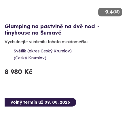
9.4
(15)
Glamping na pastvině na dvě noci -
tinyhouse na Šumavě
Vychutnejte si intimitu tohoto minidomečku.
Světlík (okres Český Krumlov)
(Český Krumlov)
8 980 Kč
Volný termín už 09. 08. 2026