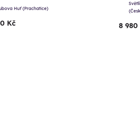
Světl
ubova Huť (Prachatice)
(Čes
90 Kč
8 980