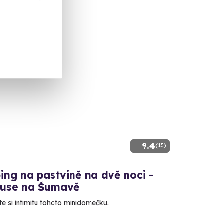
 Kč
9.4
(15)
ng na pastvině na dvě noci -
ouse na Šumavě
e si intimitu tohoto minidomečku.