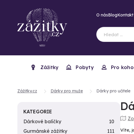
O nás
Blog
Kontakt
Zážitky
Pobyty
Pro koho
Zážitky.cz
Dárky pro muže
Dárky pro učitele
Dá
KATEGORIE
Zo
Dárkové balíčky
10
Víte, 
Gurmánské zážitky
111