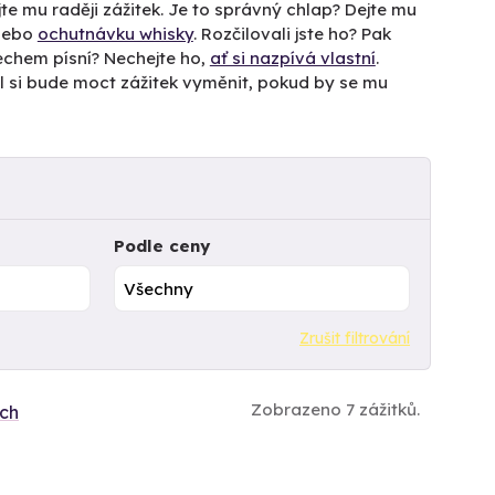
te mu raději zážitek. Je to správný chlap? Dejte mu
 nebo
ochutnávku whisky
. Rozčilovali jste ho? Pak
lechem písní? Nechejte ho,
ať si nazpívá vlastní
.
el si bude moct zážitek vyměnit, pokud by se mu
Podle ceny
Zrušit filtrování
Zobrazeno 7 zážitků.
ích