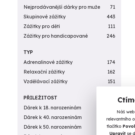
Nejprodávanější dárky pro muže
71
Skupinové zážitky
443
Zážitky pro děti
111
Zážitky pro handicapované
246
TYP
Adrenalinové zážitky
174
Relaxační zážitky
162
Vzdělávací zážitky
151
Glam
PŘILEŽITOST
Ctím
Lipn
Dárek k 18. narozeninám
256
Malý d
Náš web 
Dárek k 40. narozeninám
453
relevantního 
Sv
tlačítko
Povol
Dárek k 50. narozeninám
378
(
Upravit
se d