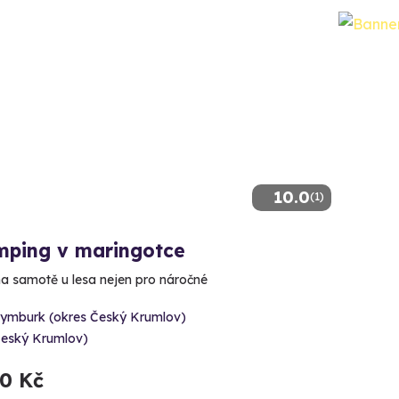
10.0
(1)
mping v maringotce
a samotě u lesa nejen pro náročné
rymburk (okres Český Krumlov)
Český Krumlov)
80 Kč