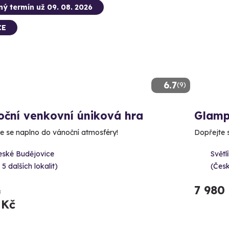
ný termín už 09. 08. 2026
CE
6.7
(9)
oční venkovní úniková hra
Glamp
e se naplno do vánoční atmosféry!
Dopřejte 
eské Budějovice
Světl
 5 dalších lokalit)
(Čes
7 980
č
 Kč