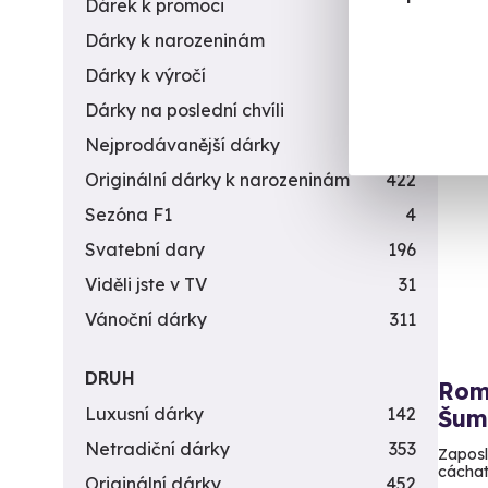
Dárek k promoci
245
7 9
Dárky k narozeninám
551
Dárky k výročí
294
Dárky na poslední chvíli
450
Nejprodávanější dárky
56
Originální dárky k narozeninám
422
Sezóna F1
4
Svatební dary
196
Viděli jste v TV
31
Vánoční dárky
311
DRUH
Rom
Luxusní dárky
142
Šum
Netradiční dárky
353
Zaposl
cáchat
Originální dárky
452