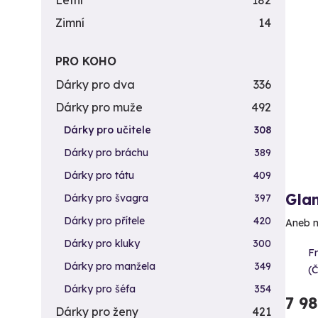
Letní
182
Zimní
14
PRO KOHO
Dárky pro dva
336
Dárky pro muže
492
Dárky pro učitele
308
Dárky pro bráchu
389
Dárky pro tátu
409
Gla
Dárky pro švagra
397
Dárky pro přítele
420
Aneb n
Dárky pro kluky
300
F
Dárky pro manžela
349
(
Dárky pro šéfa
354
7 9
Dárky pro ženy
421