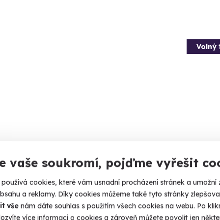
Volný 
ping na dvě noci - tiny house u
Relax
e vaše soukromí, pojďme vyřešit co
a s vinotékou
Bechy
omek pro velký zážitek
Pobyt na 2
používá cookies, které vám usnadní procházení stránek a umožní 
obsahu a reklamy. Díky cookies můžeme také tyto stránky zlepšovat
ětlík (okres Český Krumlov)
Bech
it vše
nám dáte souhlas s použitím všech cookies na webu. Po kliknu
Český Krumlov)
ozvíte více informací o cookies a zároveň můžete povolit jen někter