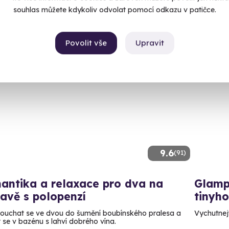
6 590
souhlas můžete kdykoliv odvolat pomocí odkazu v patičce.
80 Kč
Povolit vše
Upravit
9.6
(91)
antika a relaxace pro dva na
Glampi
avě s polopenzí
tinyh
ouchat se ve dvou do šumění boubínského pralesa a
Vychutnejt
 se v bazénu s lahví dobrého vína.