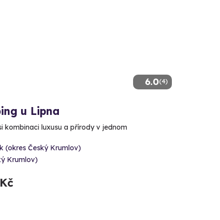
6.0
(4)
ing u Lipna
si kombinaci luxusu a přírody v jednom
ík (okres Český Krumlov)
ký Krumlov)
 Kč