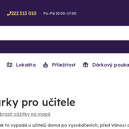
222 313 010
Po–Pá 10:00–17:00
Lokalita
Příležitost
Dárkový pouka
rky pro učitele
brazit zážitky na mapě
jak to vypadá u učitelů doma po vysvědčeních, před Vánoci a