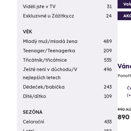
Vol
Viděli jste v TV
31
Exkluzivně u Zážitky.cz
24
AK
VĚK
Mladý muž/mladá žena
489
Teenager/Teenagerka
209
Třicátník/třicátnice
535
Ván
Ještě není v důchodu/V
496
Ponořt
nejlepších letech
Dědeček/babička
243
Č
(+
Dítě/dítko
109
990 K
SEZÓNA
890
Celoroční
433