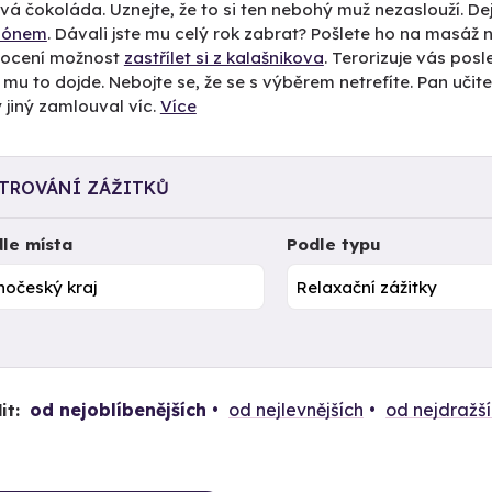
á čokoláda. Uznejte, že to si ten nebohý muž nezaslouží. Dej
alónem
. Dávali jste mu celý rok zabrat? Pošlete ho na masáž
ě ocení možnost
zastřílet si z kalašnikova
. Terorizuje vás pos
mu to dojde. Nebojte se, že se s výběrem netrefíte. Pan učit
 jiný zamlouval víc.
Více
LTROVÁNÍ ZÁŽITKŮ
le místa
Podle typu
od nejoblíbenějších
od nejlevnějších
od nejdražš
it: