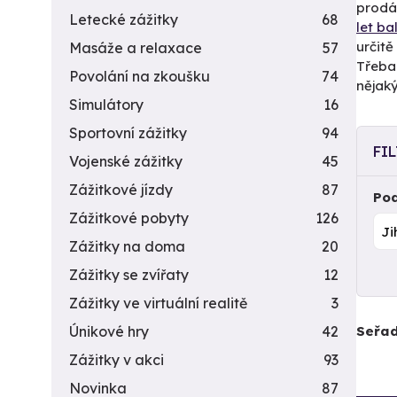
prodáv
Letecké zážitky
68
let b
určit
Masáže a relaxace
57
Třeba 
Povolání na zkoušku
74
nějaký
Simulátory
16
Sportovní zážitky
94
FI
Vojenské zážitky
45
Zážitkové jízdy
87
Pod
Zážitkové pobyty
126
Zážitky na doma
20
Zážitky se zvířaty
12
Zážitky ve virtuální realitě
3
Seřad
Únikové hry
42
Zážitky v akci
93
Novinka
87