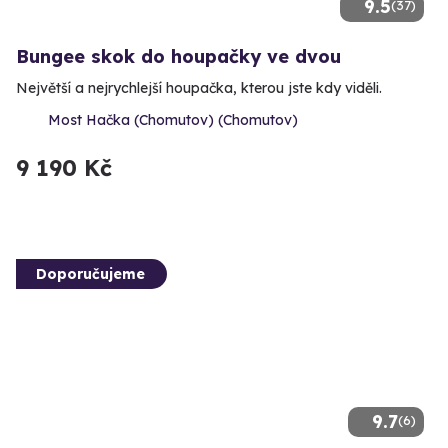
9.5
(37)
Bungee skok do houpačky ve dvou
Největší a nejrychlejší houpačka, kterou jste kdy viděli.
Most Hačka (Chomutov) (Chomutov)
9 190 Kč
Doporučujeme
9.7
(6)