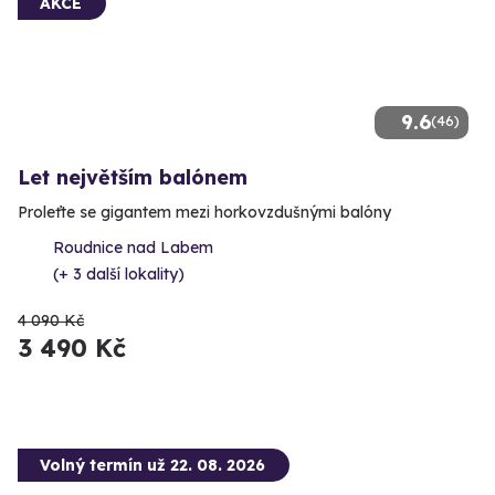
AKCE
9.6
(46)
Let největším balónem
Proleťte se gigantem mezi horkovzdušnými balóny
Roudnice nad Labem
(+ 3 další lokality)
4 090 Kč
3 490 Kč
Volný termín už 22. 08. 2026