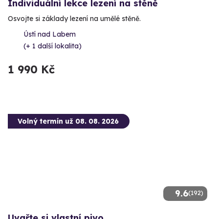
Individuální lekce lezení na stěně
Osvojte si základy lezení na umělé stěně.
Ústí nad Labem
(+ 1 další lokalita)
1 990 Kč
Volný termín už 08. 08. 2026
9.6
(192)
Uvařte si vlastní pivo