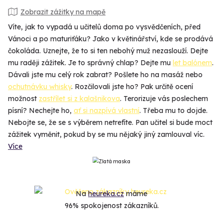
Zobrazit zážitky na mapě
Víte, jak to vypadá u učitelů doma po vysvědčeních, před
Vánoci a po maturiťáku? Jako v květinářství, kde se prodává
čokoláda. Uznejte, že to si ten nebohý muž nezaslouží. Dejte
mu raději zážitek. Je to správný chlap? Dejte mu
let balónem
.
Dávali jste mu celý rok zabrat? Pošlete ho na masáž nebo
ochutnávku whisky
. Rozčilovali jste ho? Pak určitě ocení
možnost
zastřílet si z kalašnikova
. Terorizuje vás poslechem
písní? Nechejte ho,
ať si nazpívá vlastní
. Třeba mu to dojde.
Nebojte se, že se s výběrem netrefíte. Pan učitel si bude moct
zážitek vyměnit, pokud by se mu nějaký jiný zamlouval víc.
Více
Na
heureka.cz
máme
96% spokojenost zákazníků.