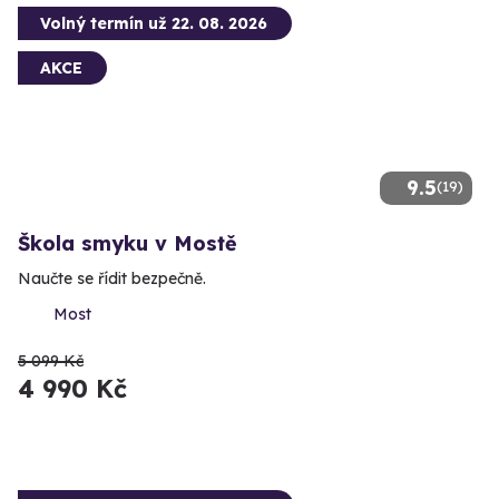
Volný termín už 22. 08. 2026
AKCE
9.5
(19)
Škola smyku v Mostě
Naučte se řídit bezpečně.
Most
5 099 Kč
4 990 Kč