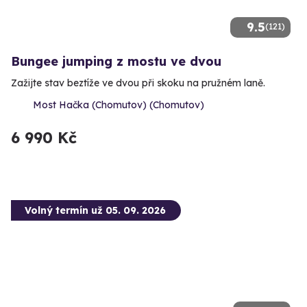
9.5
(121)
Bungee jumping z mostu ve dvou
Zažijte stav beztíže ve dvou při skoku na pružném laně.
Most Hačka (Chomutov) (Chomutov)
6 990 Kč
Volný termín už 05. 09. 2026