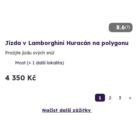
8.6
(7)
Jízda v Lamborghini Huracán na polygonu
Prožijte jízdu svých snů!
Most (+ 1 další lokalita)
4 350 Kč
1
2
3
»
Načíst další zážitky