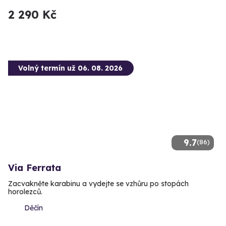
2 290 Kč
Volný termín už 06. 08. 2026
9.7
(86)
Via Ferrata
Zacvakněte karabinu a vydejte se vzhůru po stopách
horolezců.
Děčín