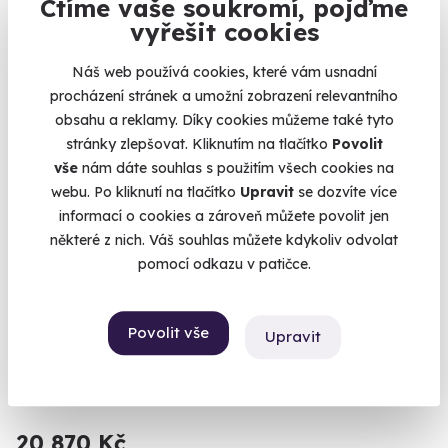
6 900 Kč
Ctíme vaše soukromí, pojďme
vyřešit cookies
Náš web používá cookies, které vám usnadní
procházení stránek a umožní zobrazení relevantního
Volný termín už 07. 08. 2026
obsahu a reklamy. Díky cookies můžeme také tyto
stránky zlepšovat. Kliknutím na tlačítko
Povolit
vše
nám dáte souhlas s použitím všech cookies na
webu. Po kliknutí na tlačítko
Upravit
se dozvíte více
informací o cookies a zároveň můžete povolit jen
některé z nich. Váš souhlas můžete kdykoliv odvolat
9.3
(8)
pomocí odkazu v patičce.
Rodinný let balónem
Povolit vše
Upravit
Vzhůru do oblak s celou rodinou.
Libočany (Žatec)
(+ 41 dalších lokalit)
20 870 Kč