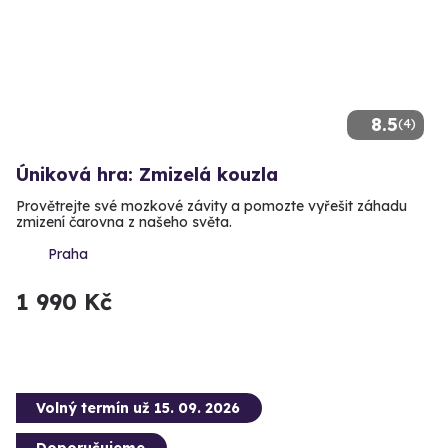
8.5
(4)
Úniková hra: Zmizelá kouzla
Provětrejte své mozkové závity a pomozte vyřešit záhadu
zmizení čarovna z našeho světa.
Praha
1 990 Kč
Volný termín už 15. 09. 2026
Doporučujeme