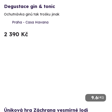
Degustace gin & tonic
Ochutnávka ginů tak trošku jinak
Praha - Casa Havana
2 390 Kč
9.6
(41)
Úniková hra Záchrana vesmírné lodi