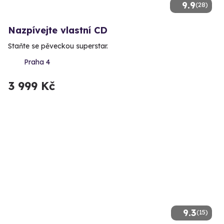
9.9
(28)
Nazpívejte vlastní CD
Staňte se pěveckou superstar.
Praha 4
3 999 Kč
9.3
(15)