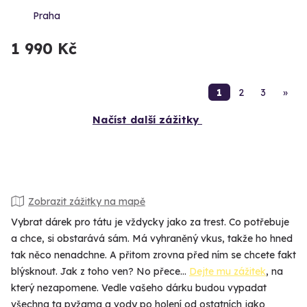
Praha
1 990 Kč
1
2
3
»
Načíst další zážitky
Zobrazit zážitky na mapě
Vybrat dárek pro tátu je vždycky jako za trest. Co potřebuje
a chce, si obstarává sám. Má vyhraněný vkus, takže ho hned
tak něco nenadchne. A přitom zrovna před ním se chcete fakt
blýsknout. Jak z toho ven? No přece…
Dejte mu zážitek
, na
který nezapomene. Vedle vašeho dárku budou vypadat
všechna ta pyžama a vody po holení od ostatních jako