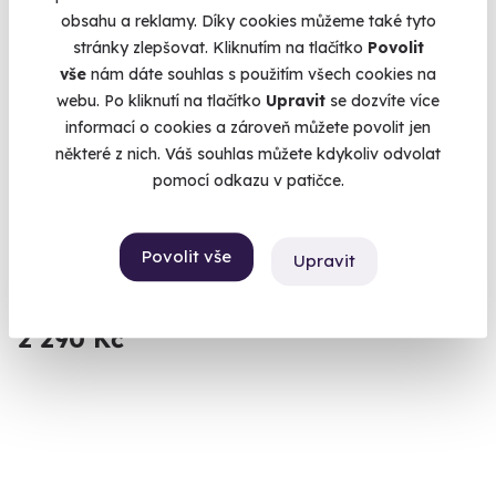
obsahu a reklamy. Díky cookies můžeme také tyto
stránky zlepšovat. Kliknutím na tlačítko
Povolit
vše
nám dáte souhlas s použitím všech cookies na
webu. Po kliknutí na tlačítko
Upravit
se dozvíte více
informací o cookies a zároveň můžete povolit jen
některé z nich. Váš souhlas můžete kdykoliv odvolat
9.8
(26)
pomocí odkazu v patičce.
Úniková hra Tajuplný ostrov
Vydejte se po stopách excentrického vědce.
Povolit vše
Upravit
Praha 2
2 290 Kč