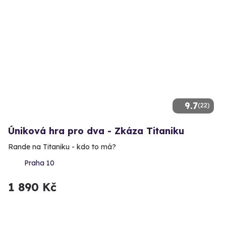
9.7
(22)
Úniková hra pro dva - Zkáza Titaniku
Rande na Titaniku - kdo to má?
Praha 10
1 890 Kč