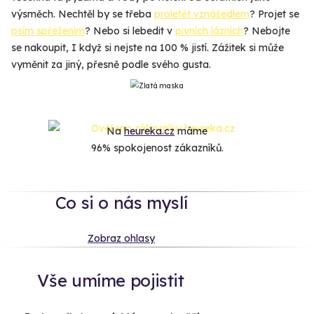
výsměch. Nechtěl by se třeba
proletět vznášedlem
? Projet se
psím spřežením
? Nebo si lebedit v
pivních lázních
? Nebojte
se nakoupit, I když si nejste na 100 % jistí. Zážitek si může
vyměnit za jiný, přesně podle svého gusta.
Na
heureka.cz
máme
96% spokojenost zákazníků.
Co si o nás myslí
Zobraz ohlasy
Vše umíme pojistit