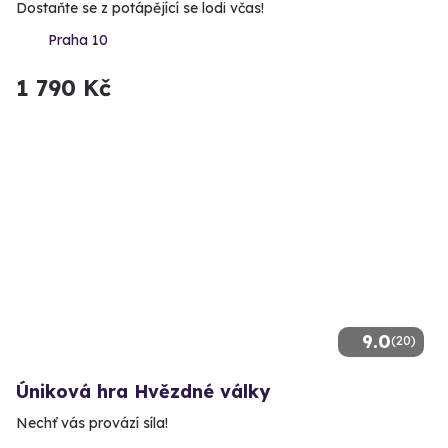
Dostaňte se z potápějící se lodi včas!
Praha 10
1 790 Kč
9.0
(20)
Úniková hra Hvězdné války
Nechť vás provází síla!