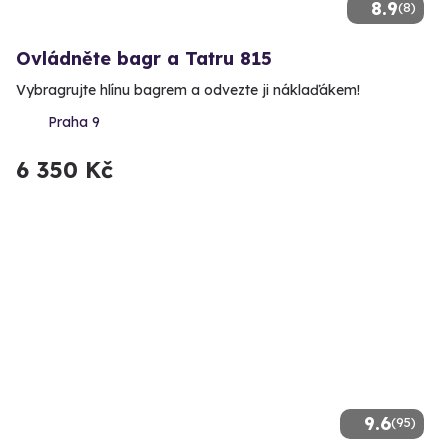
8.9
(8)
Ovládněte bagr a Tatru 815
Vybragrujte hlínu bagrem a odvezte ji náklaďákem!
Praha 9
6 350 Kč
9.6
(95)