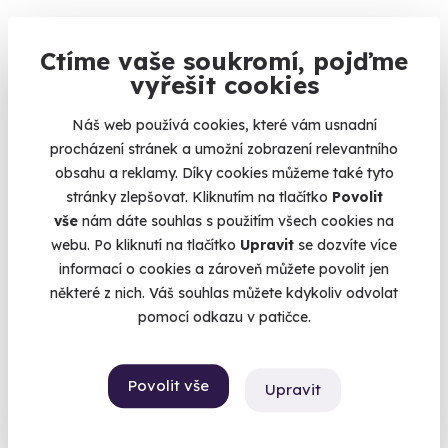
Ctíme vaše soukromí, pojďme
vyřešit cookies
Náš web používá cookies, které vám usnadní
procházení stránek a umožní zobrazení relevantního
obsahu a reklamy. Díky cookies můžeme také tyto
stránky zlepšovat. Kliknutím na tlačítko
Povolit
10.0
(2)
vše
nám dáte souhlas s použitím všech cookies na
webu. Po kliknutí na tlačítko
Upravit
se dozvíte více
Pilotem vrtulníku na zkoušku
informací o cookies a zároveň můžete povolit jen
některé z nich. Váš souhlas můžete kdykoliv odvolat
Splňte si svůj sen a pomozte pilotovat helikoptéru.
pomocí odkazu v patičce.
Brno-Tuřany
(+ 1 další lokalita)
Povolit vše
Upravit
11 900 Kč