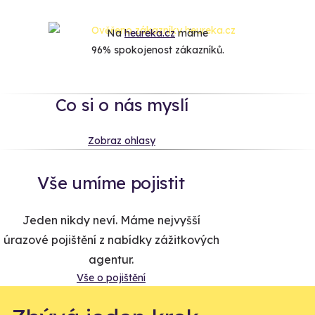
Na
heureka.cz
máme
96% spokojenost zákazníků.
Co si o nás myslí
Zobraz ohlasy
Vše umíme pojistit
Jeden nikdy neví. Máme nejvyšší
úrazové pojištění z nabídky zážitkových
agentur.
Vše o pojištění