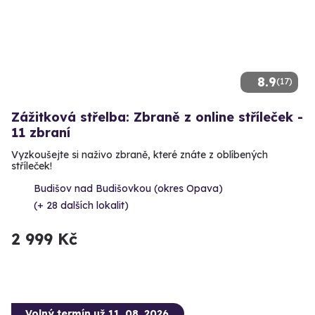
8.9
(17)
Zážitková střelba: Zbraně z online stříleček -
11 zbraní
Vyzkoušejte si naživo zbraně, které znáte z oblíbených
stříleček!
Budišov nad Budišovkou (okres Opava)
(+ 28 dalších lokalit)
2 999 Kč
Volný termín už 11. 08. 2026