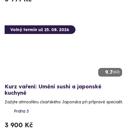
Volný termín už 25. 08. 2026
9.7
(62)
Kurz vaření: Umění sushi a japonské
kuchyně
Zažijte atmosféru císařského Japonska při přípravě specialit.
Praha 3
3 900 Kč