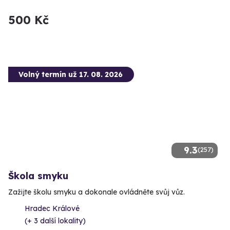
500 Kč
Volný termín už 17. 08. 2026
9.3
(257)
Škola smyku
Zažijte školu smyku a dokonale ovládněte svůj vůz.
Hradec Králové
(+ 3 další lokality)