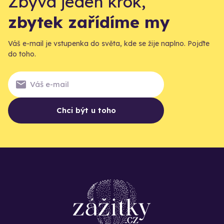
Zbývá jeden krok,
zbytek zařídíme my
Váš e-mail je vstupenka do světa, kde se žije naplno. Pojďte
do toho.
Chci být u toho