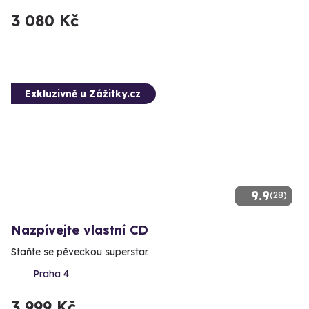
3 080 Kč
Exkluzivně u Zážitky.cz
9.9
(28)
Nazpívejte vlastní CD
Staňte se pěveckou superstar.
Praha 4
3 999 Kč