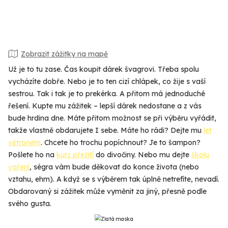
Zobrazit zážitky na mapě
Už je to tu zase. Čas koupit dárek švagrovi. Třeba spolu
vycházíte dobře. Nebo je to ten cizí chlápek, co žije s vaší
sestrou. Tak i tak je to prekérka. A přitom má jednoduché
řešení. Kupte mu zážitek – lepší dárek nedostane a z vás
bude hrdina dne. Máte přitom možnost se při výběru vyřádit,
takže vlastně obdarujete I sebe. Máte ho rádi? Dejte mu
let
větroněm
. Chcete ho trochu popíchnout? Je to šampon?
Pošlete ho na
kurz přežití
do divočiny. Nebo mu dejte
školu
vaření
, ségra vám bude děkovat do konce života (nebo
vztahu, ehm). A když se s výběrem tak úplně netrefíte, nevadí.
Obdarovaný si zážitek může vyměnit za jiný, přesně podle
svého gusta.