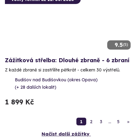
9.5
(5)
Zážitková střelba: Dlouhé zbraně - 6 zbraní
Z každé zbraně si zastřílíte pětkrát - celkem 30 výstřelů.
Budišov nad Budišovkou (okres Opava)
(+ 28 dalších lokalit)
1 899 Kč
1
2
3
…
5
»
Načíst další zážitky