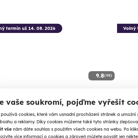
ný termín už 14. 08. 2026
Volný 
9.8
(48)
tková střelba: Megabalíček - 24
Zážitk
e vaše soukromí, pojďme vyřešit co
ní
Připravte
130 nábojů z 24 různých zbraní!
používá cookies, které vám usnadní procházení stránek a umožní 
Čepir
obsahu a reklamy. Díky cookies můžeme také tyto stránky zlepšovat
(+ 28
epirohy (okres Most)
it vše
nám dáte souhlas s použitím všech cookies na webu. Po kliknu
 28 dalších lokalit)
ozvíte více informací o cookies a zároveň můžete povolit jen někter