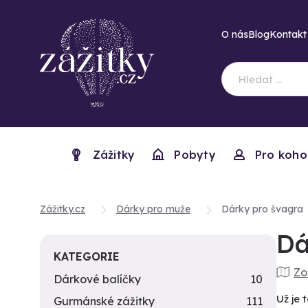
O nás
Blog
Kontakt
Zážitky
Pobyty
Pro koho
Zážitky.cz
Dárky pro muže
Dárky pro švagra
Dá
KATEGORIE
Zo
Dárkové balíčky
10
Už je 
Gurmánské zážitky
111