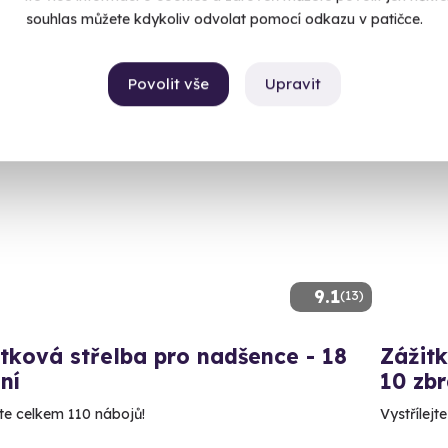
1 999
souhlas můžete kdykoliv odvolat pomocí odkazu v patičce.
99 Kč
Povolit vše
Upravit
ný termín už 14. 08. 2026
Volný 
9.1
(13)
tková střelba pro nadšence - 18
Zážitk
ní
10 zbr
íte celkem 110 nábojů!
Vystřílejt