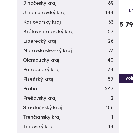
Jihočeský kraj
69
L
Jihomoravský kraj
144
Karlovarský kraj
63
5 7
Královehradecký kraj
57
Liberecký kraj
26
Moravskoslezský kraj
73
Olomoucký kraj
40
Pardubický kraj
34
Vol
Plzeňský kraj
57
Praha
247
Prešovský kraj
2
Středočeský kraj
106
Trenčianský kraj
1
Trnavský kraj
14