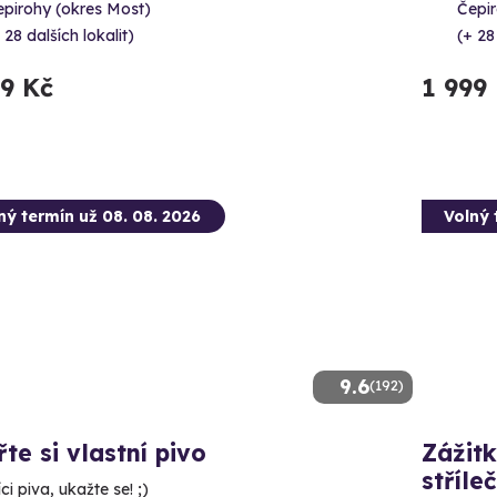
epirohy (okres Most)
Čepir
 28 dalších lokalit)
(+ 28
99 Kč
1 999
ný termín už 08. 08. 2026
Volný 
9.6
(192)
te si vlastní pivo
Zážitk
stříle
ci piva, ukažte se! ;)