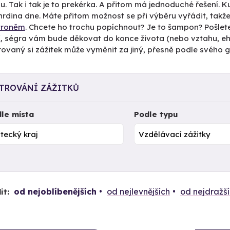
u. Tak i tak je to prekérka. A přitom má jednoduché řešení. 
rdina dne. Máte přitom možnost se při výběru vyřádit, takže
ětroněm
. Chcete ho trochu popíchnout? Je to šampon? Pošlet
í
, ségra vám bude děkovat do konce života (nebo vztahu, ehm
vaný si zážitek může vyměnit za jiný, přesně podle svého g
LTROVÁNÍ ZÁŽITKŮ
le místa
Podle typu
od nejoblíbenějších
od nejlevnějších
od nejdražš
it: