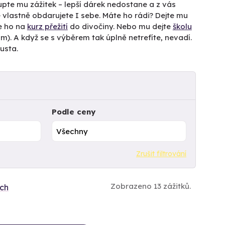
Kupte mu zážitek – lepší dárek nedostane a z vás
 vlastně obdarujete I sebe. Máte ho rádi? Dejte mu
e ho na
kurz přežití
do divočiny. Nebo mu dejte
školu
). A když se s výběrem tak úplně netrefíte, nevadí.
usta.
Podle ceny
Zrušit filtrování
Zobrazeno 13 zážitků.
ích