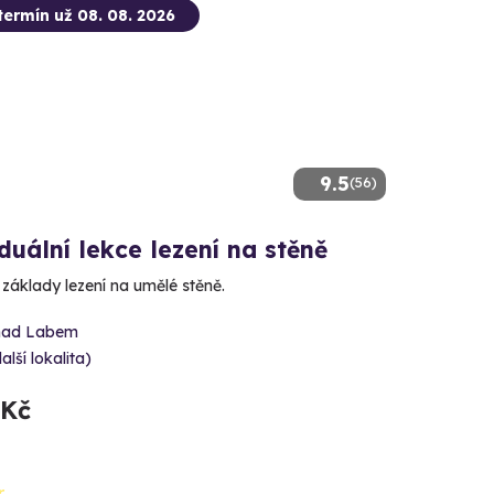
termín už 08. 08. 2026
9.5
(56)
duální lekce lezení na stěně
 základy lezení na umělé stěně.
 nad Labem
alší lokalita)
 Kč