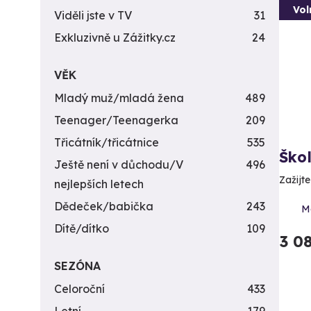
Vol
Viděli jste v TV
31
Exkluzivně u Zážitky.cz
24
VĚK
Mladý muž/mladá žena
489
Teenager/Teenagerka
209
Třicátník/třicátnice
535
Ško
Ještě není v důchodu/V
496
Zažijt
nejlepších letech
Dědeček/babička
243
Mo
Dítě/dítko
109
3 0
SEZÓNA
Celoroční
433