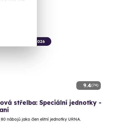
 Kč
termín už 12. 08. 2026
9.4
(74)
ová střelba: Speciální jednotky -
aní
e 80 nábojů jako člen elitní jednotky URNA.