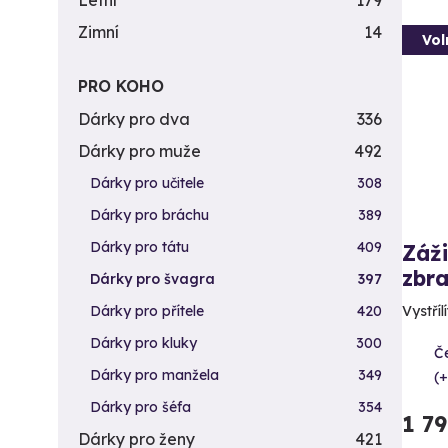
Letní
179
Zimní
14
Vol
PRO KOHO
Dárky pro dva
336
Dárky pro muže
492
Dárky pro učitele
308
Dárky pro bráchu
389
Dárky pro tátu
409
Záži
zbra
Dárky pro švagra
397
Vystříl
Dárky pro přítele
420
Dárky pro kluky
300
Č
Dárky pro manžela
349
(+
Dárky pro šéfa
354
1 7
Dárky pro ženy
421