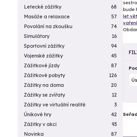
sestro
Letecké zážitky
68
bude h
let v
Masáže a relaxace
57
vařen
Povolání na zkoušku
74
Obdaro
Simulátory
16
Sportovní zážitky
94
FI
Vojenské zážitky
45
Zážitkové jízdy
87
Pod
Zážitkové pobyty
126
Zážitky na doma
20
Zážitky se zvířaty
12
Zážitky ve virtuální realitě
3
Seřad
Únikové hry
42
Zážitky v akci
93
Novinka
87