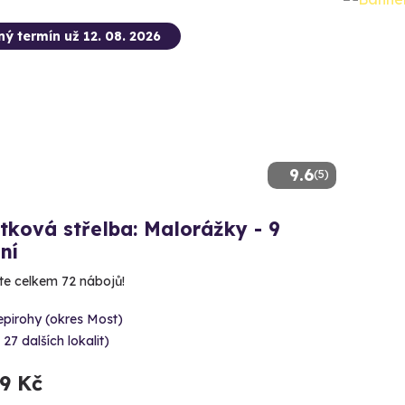
ný termín už 12. 08. 2026
9.6
(5)
tková střelba: Malorážky - 9
ní
íte celkem 72 nábojů!
epirohy (okres Most)
 27 dalších lokalit)
99 Kč