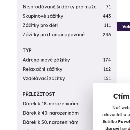
Nejprodávanější dárky pro muže
71
Skupinové zážitky
443
Zážitky pro děti
111
Vol
Zážitky pro handicapované
246
TYP
Adrenalinové zážitky
174
Relaxační zážitky
162
Vzdělávací zážitky
151
Záži
PŘILEŽITOST
Ctím
zbra
Dárek k 18. narozeninám
256
Nálož 
Náš web 
Dárek k 40. narozeninám
453
relevantního 
Č
tlačítko
Povol
Dárek k 50. narozeninám
378
(+
Upravit
se d