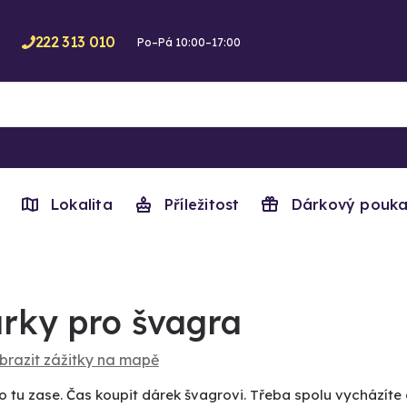
222 313 010
Po–Pá 10:00–17:00
Lokalita
Příležitost
Dárkový pouka
rky pro švagra
brazit zážitky na mapě
to tu zase. Čas koupit dárek švagrovi. Třeba spolu vycházíte d