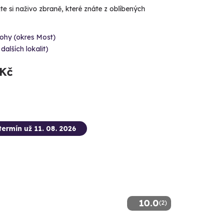
e si naživo zbraně, které znáte z oblíbených
ohy (okres Most)
 dalších lokalit)
 Kč
termín už 11. 08. 2026
10.0
(2)