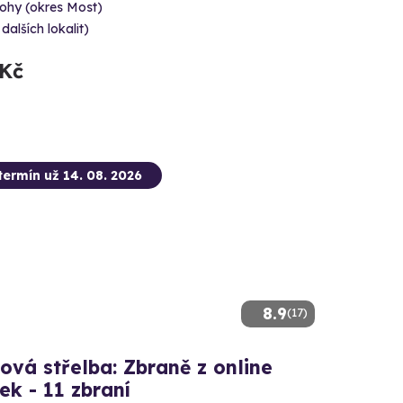
ohy (okres Most)
 dalších lokalit)
 Kč
termín už 14. 08. 2026
8.9
(17)
ová střelba: Zbraně z online
ček - 11 zbraní