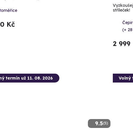
Vyzkoušejt
stříleček!
itoměřice
Čepir
90 Kč
(+ 28
2 999
ný termín už 11. 08. 2026
Volný 
9.5
(5)