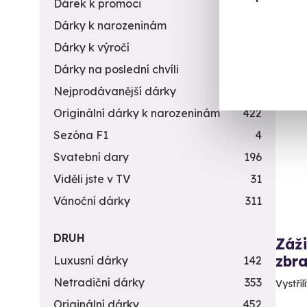
Dárek k promoci
245
4 9
Dárky k narozeninám
551
Dárky k výročí
294
Dárky na poslední chvíli
450
Nejprodávanější dárky
56
Vol
Originální dárky k narozeninám
422
Sezóna F1
4
Svatební dary
196
Viděli jste v TV
31
Vánoční dárky
311
DRUH
Záži
zbra
Luxusní dárky
142
Netradiční dárky
353
Vystříl
Originální dárky
452