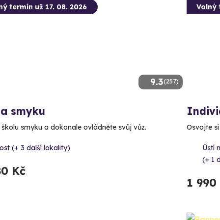
ný termín už 17. 08. 2026
Volný 
9.3
(257)
la smyku
Indivi
e školu smyku a dokonale ovládněte svůj vůz.
Osvojte si
st (+ 3 další lokality)
Ústí
(+ 1 d
80 Kč
1 990