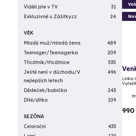
Vol
Viděli jste v TV
31
Exkluzivně u Zážitky.cz
24
Nov
VĚK
Mladý muž/mladá žena
489
Teenager/Teenagerka
209
Třicátník/třicátnice
535
Venk
Ještě není v důchodu/V
496
Linka 
nejlepších letech
Vyřešít
Dědeček/babička
243
P
Dítě/dítko
109
990
SEZÓNA
Celoroční
433