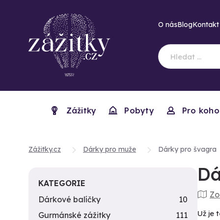
O nás
Blog
Kontakt
Zážitky
Pobyty
Pro koho
Zážitky.cz
Dárky pro muže
Dárky pro švagra
Dá
KATEGORIE
Zo
Dárkové balíčky
10
Už je 
Gurmánské zážitky
111