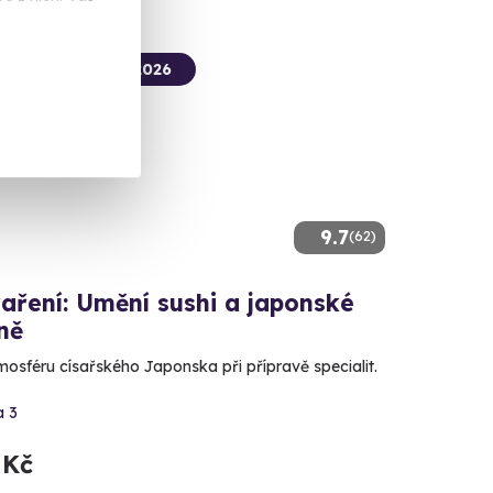
termín už 25. 08. 2026
9.7
(62)
aření: Umění sushi a japonské
ně
mosféru císařského Japonska při přípravě specialit.
a 3
 Kč