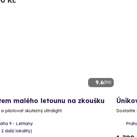
00 Kč
9.6
(50)
otem malého letounu na zkoušku
Úniko
si pilotovat skutečný ultralight.
Dostaňte s
raha 9 - Letňany
Prah
 2 další lokality)