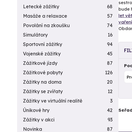
sestro
Letecké zážitky
68
bude h
let v
Masáže a relaxace
57
vařen
Povolání na zkoušku
74
Obdaro
Simulátory
16
Sportovní zážitky
94
FI
Vojenské zážitky
45
Zážitkové jízdy
87
Pod
Zážitkové pobyty
126
Zážitky na doma
20
Zážitky se zvířaty
12
Zážitky ve virtuální realitě
3
Seřad
Únikové hry
42
Zážitky v akci
93
Novinka
87