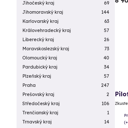
8 9
Jihočeský kraj
69
Jihomoravský kraj
144
Karlovarský kraj
63
Královehradecký kraj
57
Liberecký kraj
26
Moravskoslezský kraj
73
Olomoucký kraj
40
Pardubický kraj
34
Plzeňský kraj
57
Praha
247
Pil
Prešovský kraj
2
Středočeský kraj
106
Zkuste 
Trenčianský kraj
1
P
Trnavský kraj
14
(+