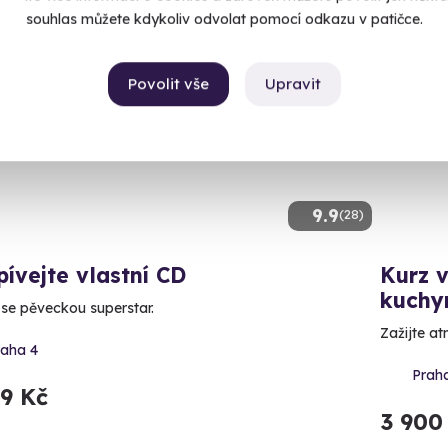
souhlas můžete kdykoliv odvolat pomocí odkazu v patičce.
luzivně u Zážitky.cz
Volný 
Povolit vše
Upravit
9.9
(28)
ívejte vlastní CD
Kurz v
kuchy
 se pěveckou superstar.
Zažijte at
raha 4
Prah
99 Kč
3 900