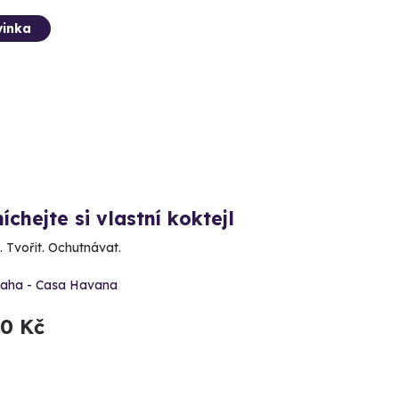
inka
chejte si vlastní koktejl
. Tvořit. Ochutnávat.
raha - Casa Havana
90 Kč