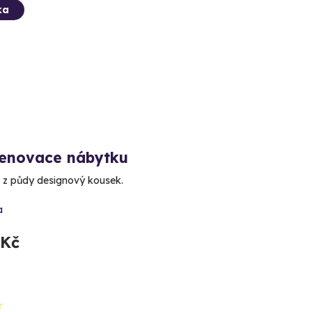
ka
renovace nábytku
 z půdy designový kousek.
a
 Kč