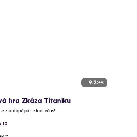
9.2
(44)
vá hra Zkáza Titaniku
e z potápějící se lodi včas!
a 10