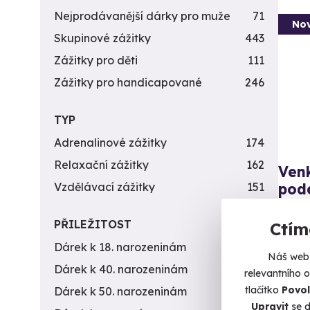
Nejprodávanější dárky pro muže
71
Nov
Skupinové zážitky
443
Zážitky pro děti
111
Zážitky pro handicapované
246
TYP
Adrenalinové zážitky
174
Relaxační zážitky
162
Ven
pod
Vzdělávací zážitky
151
Odhalt
PŘILEŽITOST
Ctím
Pr
Dárek k 18. narozeninám
256
Náš web 
Dárek k 40. narozeninám
453
1 1
relevantního 
tlačítko
Povol
Dárek k 50. narozeninám
378
Upravit
se d