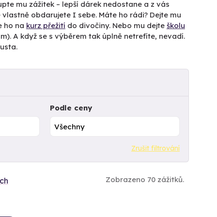
Kupte mu zážitek – lepší dárek nedostane a z vás
 vlastně obdarujete I sebe. Máte ho rádi? Dejte mu
e ho na
kurz přežití
do divočiny. Nebo mu dejte
školu
). A když se s výběrem tak úplně netrefíte, nevadí.
usta.
Podle ceny
Zrušit filtrování
Zobrazeno 70 zážitků.
ích