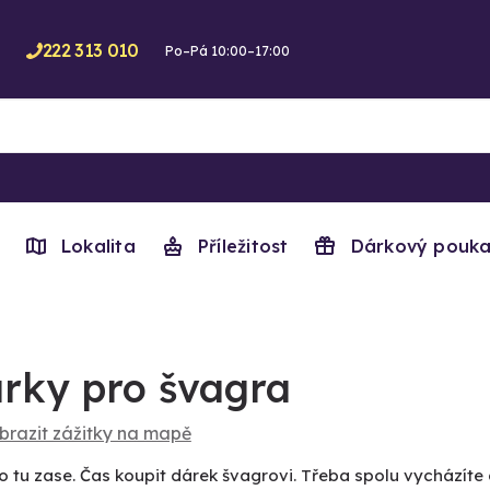
222 313 010
Po–Pá 10:00–17:00
Lokalita
Příležitost
Dárkový pouka
rky pro švagra
brazit zážitky na mapě
to tu zase. Čas koupit dárek švagrovi. Třeba spolu vycházíte d