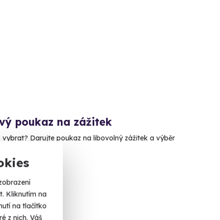
vý poukaz na zážitek
o vybrat? Darujte poukaz na libovolný zážitek a výběr
nich!
okies
 ČR
zobrazení
č
. Kliknutím na
tí na tlačítko
é z nich. Váš