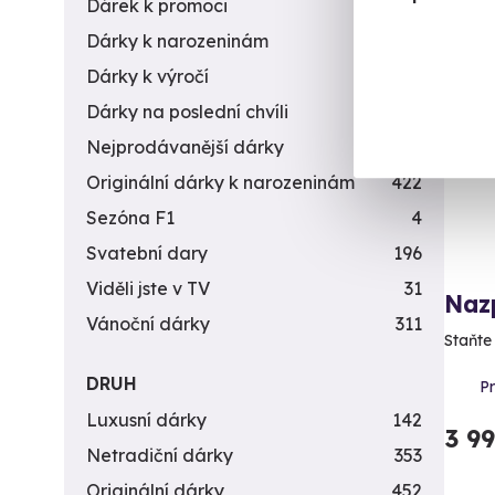
Dárek k promoci
245
Dárky k narozeninám
551
Exk
Dárky k výročí
294
Dárky na poslední chvíli
450
Nejprodávanější dárky
56
Originální dárky k narozeninám
422
Sezóna F1
4
Svatební dary
196
Viděli jste v TV
31
Nazp
Vánoční dárky
311
Staňte
DRUH
P
Luxusní dárky
142
3 9
Netradiční dárky
353
Originální dárky
452