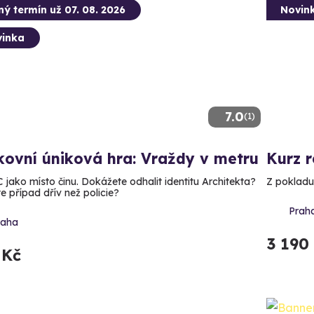
ný termín už 07. 08. 2026
Novin
inka
7.0
(1)
ovní úniková hra: Vraždy v metru
Kurz 
C jako místo činu. Dokážete odhalit identitu Architekta?
Z pokladu
e případ dřív než policie?
Prah
raha
3 190
 Kč