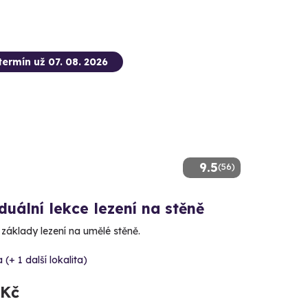
termín už 07. 08. 2026
9.5
(56)
duální lekce lezení na stěně
 základy lezení na umělé stěně.
 (+ 1 další lokalita)
 Kč