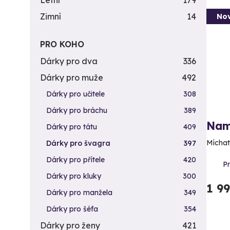
Letní
179
Zimní
14
Nov
PRO KOHO
Dárky pro dva
336
Dárky pro muže
492
Dárky pro učitele
308
Dárky pro bráchu
389
Namí
Dárky pro tátu
409
Míchat
Dárky pro švagra
397
Dárky pro přítele
420
P
Dárky pro kluky
300
1 9
Dárky pro manžela
349
Dárky pro šéfa
354
Dárky pro ženy
421