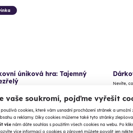
inka
kovní úniková hra: Tajemný
Dárko
ezřelý
Nevíte, c
nechte na 
e pravdu ukrytou v ulicích města.
e vaše soukromí, pojďme vyřešit co
Celá
aha (+ 6 dalších lokalit)
používá cookies, které vám usnadní procházení stránek a umožní 
500 K
90 Kč
obsahu a reklamy. Díky cookies můžeme také tyto stránky zlepšovat
it vše
nám dáte souhlas s použitím všech cookies na webu. Po kliknu
ozvíte více informací o cookies a zároveň můžete povolit jen někter