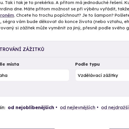
u. Tak i tak je to prekérka. A přitom má jednoduché řešení. 
rdina dne. Máte přitom možnost se při výběru vyřádit, takže
ětroněm
. Chcete ho trochu popíchnout? Je to šampon? Pošlet
í
, ségra vám bude děkovat do konce života (nebo vztahu, ehm
vaný si zážitek může vyměnit za jiný, přesně podle svého g
LTROVÁNÍ ZÁŽITKŮ
le místa
Podle typu
od nejoblíbenějších
od nejlevnějších
od nejdražš
it: