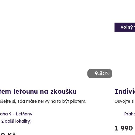
Volný 
9.3
(15)
tem letounu na zkoušku
Indivi
šejte si, zda máte nervy na to být pilotem.
Osvojte si
raha 9 - Letňany
Praha
 2 další lokality)
1 990