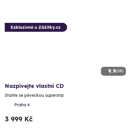
Exkluzivně u Zážitky.cz
9.9
(28)
Nazpívejte vlastní CD
Staňte se pěveckou superstar.
Praha 4
3 999 Kč