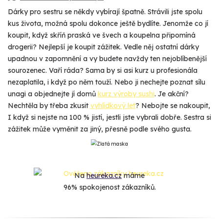
Dárky pro sestru se někdy vybírají špatně. Strávili jste spolu
kus života, možná spolu dokonce ještě bydlíte. Jenomže co jí
koupit, když skříň praská ve švech a koupelna připomíná
drogerii? Nejlepší je koupit zážitek. Vedle něj ostatní dárky
upadnou v zapomnění a vy budete navždy ten nejoblíbenější
sourozenec. Vaří ráda? Sama by si asi kurz u profesionála
nezaplatila, i když po něm touží. Nebo ji nechejte poznat sílu
unagi a objednejte jí domů
kurz výroby sushi
. Je akční?
Nechtěla by třeba zkusit
vyhlídkový let
? Nebojte se nakoupit,
I když si nejste na 100 % jistí, jestli jste vybrali dobře. Sestra si
zážitek může vyměnit za jiný, přesně podle svého gusta.
Na
heureka.cz
máme
96% spokojenost zákazníků.