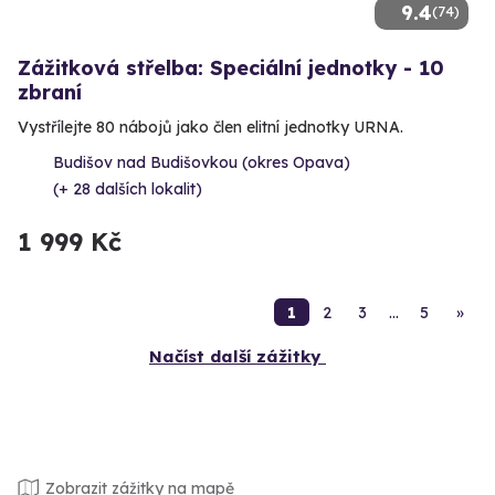
9.4
(74)
Zážitková střelba: Speciální jednotky - 10
zbraní
Vystřílejte 80 nábojů jako člen elitní jednotky URNA.
Budišov nad Budišovkou (okres Opava)
(+ 28 dalších lokalit)
1 999 Kč
1
2
3
…
5
»
Načíst další zážitky
Zobrazit zážitky na mapě