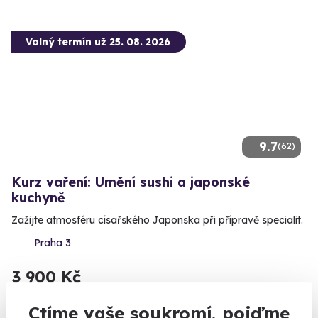
Volný termín už 25. 08. 2026
9.7
(62)
Kurz vaření: Umění sushi a japonské
kuchyně
Zažijte atmosféru císařského Japonska při přípravě specialit.
Praha 3
3 900 Kč
Ctíme vaše soukromí, pojďme