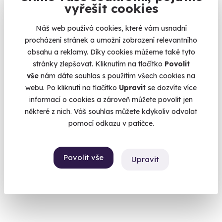
vyřešit cookies
Volný termín už 17. 08. 2026
Náš web používá cookies, které vám usnadní
procházení stránek a umožní zobrazení relevantního
obsahu a reklamy. Díky cookies můžeme také tyto
stránky zlepšovat. Kliknutím na tlačítko
Povolit
vše
nám dáte souhlas s použitím všech cookies na
webu. Po kliknutí na tlačítko
Upravit
se dozvíte více
9.7
(78)
informací o cookies a zároveň můžete povolit jen
některé z nich. Váš souhlas můžete kdykoliv odvolat
Ošetřovatelem v ZOO
pomocí odkazu v patičce.
Setkání se šelmami, kopytníky, či tropickými zvířaty pro 1 i 2
osoby
Povolit vše
Upravit
Brno (Brno-město)
6 200 Kč