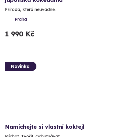
Příroda, která neuvadne.
Praha
1 990 Kč
Novinka
Namíchejte si vlastní koktejl
Míchat. Tvořit. Ochutnávat.