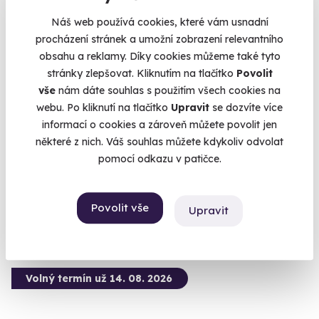
Náš web používá cookies, které vám usnadní
procházení stránek a umožní zobrazení relevantního
obsahu a reklamy. Díky cookies můžeme také tyto
9.5
(5)
stránky zlepšovat. Kliknutím na tlačítko
Povolit
vše
nám dáte souhlas s použitím všech cookies na
Zážitková střelba: Dlouhé zbraně - 6 zbraní
webu. Po kliknutí na tlačítko
Upravit
se dozvíte více
informací o cookies a zároveň můžete povolit jen
Z každé zbraně si zastřílíte pětkrát - celkem 30 výstřelů.
některé z nich. Váš souhlas můžete kdykoliv odvolat
Otrokovice - vnitřní střelnice
pomocí odkazu v patičce.
(+ 28 dalších lokalit)
1 899 Kč
Povolit vše
Upravit
Volný termín už 14. 08. 2026