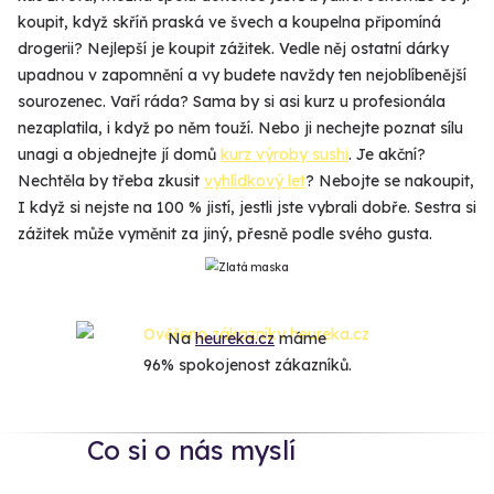
koupit, když skříň praská ve švech a koupelna připomíná
drogerii? Nejlepší je koupit zážitek. Vedle něj ostatní dárky
upadnou v zapomnění a vy budete navždy ten nejoblíbenější
sourozenec. Vaří ráda? Sama by si asi kurz u profesionála
nezaplatila, i když po něm touží. Nebo ji nechejte poznat sílu
unagi a objednejte jí domů
kurz výroby sushi
. Je akční?
Nechtěla by třeba zkusit
vyhlídkový let
? Nebojte se nakoupit,
I když si nejste na 100 % jistí, jestli jste vybrali dobře. Sestra si
zážitek může vyměnit za jiný, přesně podle svého gusta.
Na
heureka.cz
máme
96% spokojenost zákazníků.
Co si o nás myslí