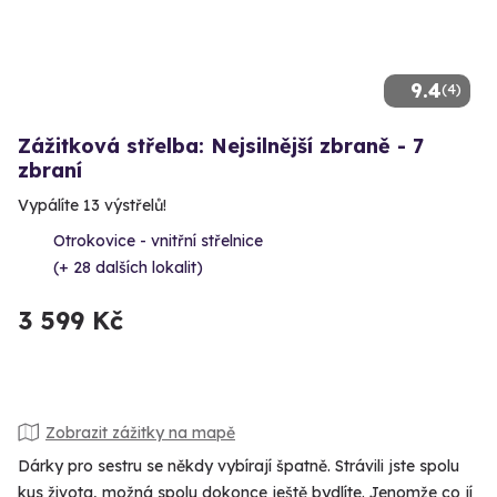
9.4
(4)
Zážitková střelba: Nejsilnější zbraně - 7
zbraní
Vypálíte 13 výstřelů!
Otrokovice - vnitřní střelnice
(+ 28 dalších lokalit)
3 599 Kč
Zobrazit zážitky na mapě
Dárky pro sestru se někdy vybírají špatně. Strávili jste spolu
kus života, možná spolu dokonce ještě bydlíte. Jenomže co jí