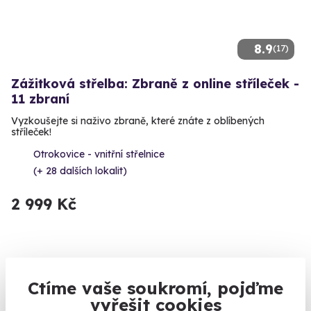
8.9
(17)
Zážitková střelba: Zbraně z online stříleček -
11 zbraní
Vyzkoušejte si naživo zbraně, které znáte z oblíbených
stříleček!
Otrokovice - vnitřní střelnice
(+ 28 dalších lokalit)
2 999 Kč
Volný termín už 14. 08. 2026
Ctíme vaše soukromí, pojďme
vyřešit cookies