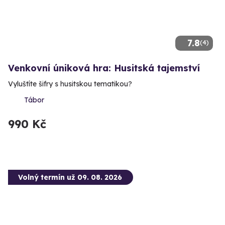
7.8
(4)
Venkovní úniková hra: Husitská tajemství
Vyluštíte šifry s husitskou tematikou?
Tábor
990 Kč
Volný termín už 09. 08. 2026