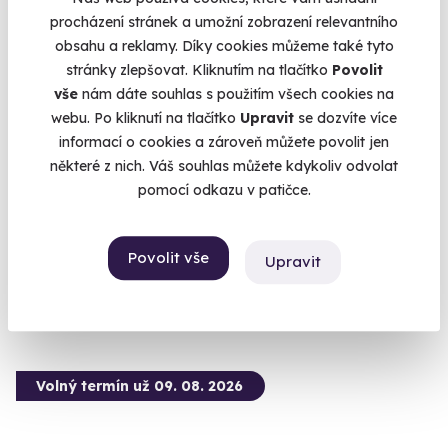
procházení stránek a umožní zobrazení relevantního
obsahu a reklamy. Díky cookies můžeme také tyto
stránky zlepšovat. Kliknutím na tlačítko
Povolit
9.4
(4)
vše
nám dáte souhlas s použitím všech cookies na
webu. Po kliknutí na tlačítko
Upravit
se dozvíte více
Zážitková střelba: Nejsilnější zbraně - 7
informací o cookies a zároveň můžete povolit jen
zbraní
některé z nich. Váš souhlas můžete kdykoliv odvolat
Vypálíte 13 výstřelů!
pomocí odkazu v patičce.
Dačice (okres Jindřichův Hradec)
(+ 28 dalších lokalit)
Povolit vše
Upravit
3 599 Kč
Volný termín už 09. 08. 2026