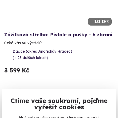
10.0
(2)
Zážitková střelba: Pistole a pušky - 6 zbraní
Čeká vás 60 výstřelů!
Dačice (okres Jindřichův Hradec)
(+ 28 dalších lokalit)
3 599 Kč
Volný termín už 14. 08. 2026
Ctíme vaše soukromí, pojďme
vyřešit cookies
Náš web používá cookies, které vám usnadní