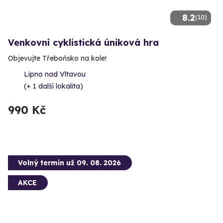
8.2
(10)
Venkovní cyklistická úniková hra
Objevujte Třeboňsko na kole!
Lipno nad Vltavou
(+ 1 další lokalita)
990 Kč
Volný termín už 09. 08. 2026
AKCE