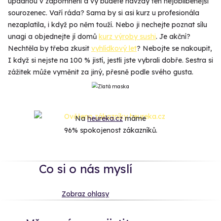
upadnou v zapomnění a vy budete navždy ten nejoblíbenější
sourozenec. Vaří ráda? Sama by si asi kurz u profesionála
nezaplatila, i když po něm touží. Nebo ji nechejte poznat sílu
unagi a objednejte jí domů
kurz výroby sushi
. Je akční?
Nechtěla by třeba zkusit
vyhlídkový let
? Nebojte se nakoupit,
I když si nejste na 100 % jistí, jestli jste vybrali dobře. Sestra si
zážitek může vyměnit za jiný, přesně podle svého gusta.
Na
heureka.cz
máme
96% spokojenost zákazníků.
Co si o nás myslí
Zobraz ohlasy