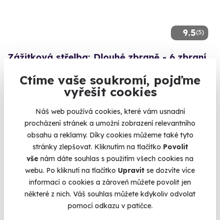
9.5
(5)
Zážitková střelba: Dlouhé zbraně - 6 zbraní
Z každé zbraně si zastřílíte pětkrát - celkem 30 výstřelů.
Ctíme vaše soukromí, pojďme
Mečín - Radkovice (okres Plzeň-jih)
vyřešit cookies
(+ 28 dalších lokalit)
Náš web používá cookies, které vám usnadní
1 899 Kč
procházení stránek a umožní zobrazení relevantního
obsahu a reklamy. Díky cookies můžeme také tyto
stránky zlepšovat. Kliknutím na tlačítko
Povolit
vše
nám dáte souhlas s použitím všech cookies na
webu. Po kliknutí na tlačítko
Upravit
se dozvíte více
Volný termín už 14. 08. 2026
informací o cookies a zároveň můžete povolit jen
některé z nich. Váš souhlas můžete kdykoliv odvolat
pomocí odkazu v patičce.