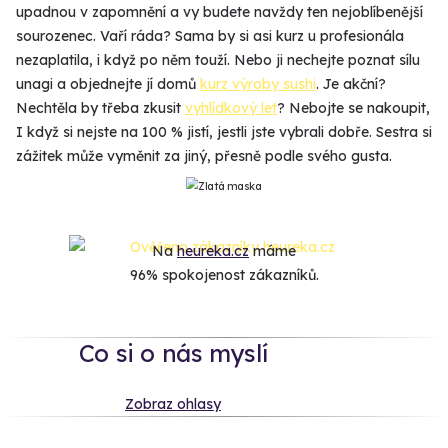
upadnou v zapomnění a vy budete navždy ten nejoblíbenější
sourozenec. Vaří ráda? Sama by si asi kurz u profesionála
nezaplatila, i když po něm touží. Nebo ji nechejte poznat sílu
unagi a objednejte jí domů
kurz výroby sushi
. Je akční?
Nechtěla by třeba zkusit
vyhlídkový let
? Nebojte se nakoupit,
I když si nejste na 100 % jistí, jestli jste vybrali dobře. Sestra si
zážitek může vyměnit za jiný, přesně podle svého gusta.
Na
heureka.cz
máme
96% spokojenost zákazníků.
Co si o nás myslí
Zobraz ohlasy