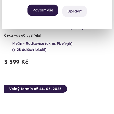
Povolit vše
Upravit
10.0
(2)
Zážitková střelba: Pistole a pušky - 6 zbraní
Čeká vás 60 výstřelů!
Mečín - Radkovice (okres Plzeň-jih)
(+ 28 dalších lokalit)
3 599 Kč
Volný termín už 14. 08. 2026