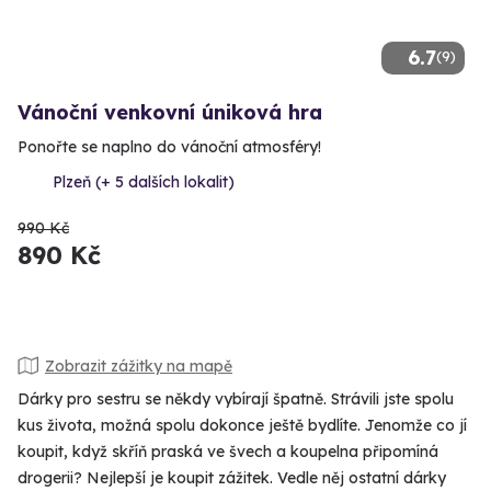
6.7
(9)
Vánoční venkovní úniková hra
Ponořte se naplno do vánoční atmosféry!
Plzeň (+ 5 dalších lokalit)
990 Kč
890 Kč
Zobrazit zážitky na mapě
Dárky pro sestru se někdy vybírají špatně. Strávili jste spolu
kus života, možná spolu dokonce ještě bydlíte. Jenomže co jí
koupit, když skříň praská ve švech a koupelna připomíná
drogerii? Nejlepší je koupit zážitek. Vedle něj ostatní dárky