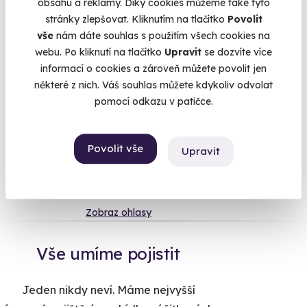
obsahu a reklamy. Díky cookies můžeme také tyto
Nechtěla by třeba zkusit
vyhlídkový let
? Nebojte se nakoupit,
stránky zlepšovat. Kliknutím na tlačítko
Povolit
I když si nejste na 100 % jistí, jestli jste vybrali dobře. Sestra si
vše
nám dáte souhlas s použitím všech cookies na
zážitek může vyměnit za jiný, přesně podle svého gusta.
webu. Po kliknutí na tlačítko
Upravit
se dozvíte více
informací o cookies a zároveň můžete povolit jen
některé z nich. Váš souhlas můžete kdykoliv odvolat
pomocí odkazu v patičce.
Na
heureka.cz
máme
96% spokojenost zákazníků.
Povolit vše
Upravit
Co si o nás myslí
Zobraz ohlasy
Vše umíme pojistit
Jeden nikdy neví. Máme nejvyšší