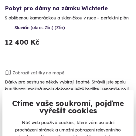
Pobyt pro dámy na zámku Wichterle
S oblíbenou kamarádkou a skleničkou v ruce – perfektní plán.
Slavičín (okres Zlín) (Zlín)
12 400 Kč
Zobrazit zážitky na mapě
Dárky pro sestru se někdy vybírají špatně. Strávili jste spolu
kus života, možná spolu dokonce ještě bydlíte. Jenomže co jí
koupit, když skříň praská ve švech a koupelna připomíná
Ctíme vaše soukromí, pojďme
drogerii? Nejlepší je koupit zážitek. Vedle něj ostatní dárky
vyřešit cookies
upadnou v zapomnění a vy budete navždy ten nejoblíbenější
sourozenec. Vaří ráda? Sama by si asi kurz u profesionála
Náš web používá cookies, které vám usnadní
nezaplatila, i když po něm touží. Nebo ji nechejte poznat sílu
procházení stránek a umožní zobrazení relevantního
unagi a objednejte jí domů
kurz výroby sushi
. Je akční?