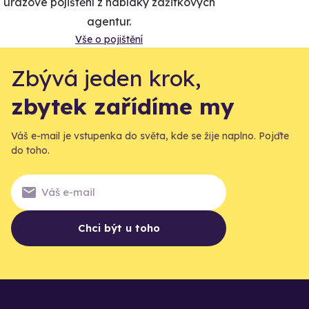
úrazové pojištění z nabídky zážitkových
agentur.
Vše o pojištění
Zbývá jeden krok,
zbytek zařídíme my
Váš e-mail je vstupenka do světa, kde se žije naplno. Pojďte
do toho.
Chci být u toho