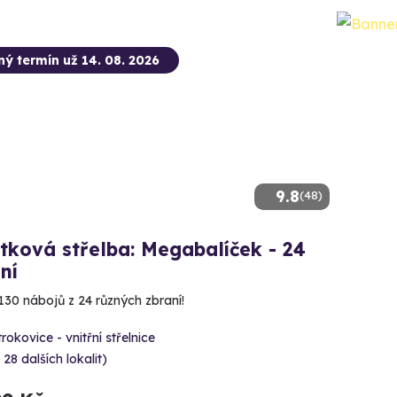
ný termín už 14. 08. 2026
9.8
(48)
tková střelba: Megabalíček - 24
ní
130 nábojů z 24 různých zbraní!
rokovice - vnitřní střelnice
 28 dalších lokalit)