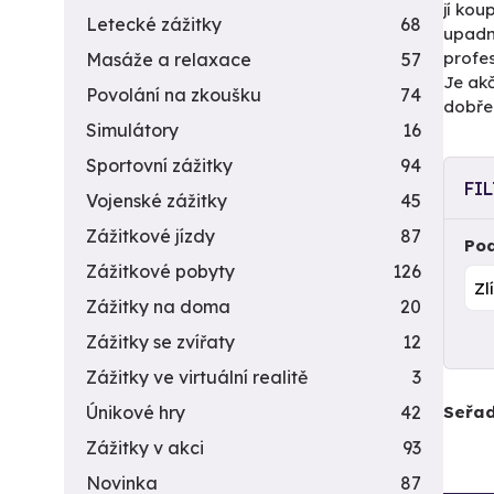
jí kou
Letecké zážitky
68
upadn
profes
Masáže a relaxace
57
Je akč
Povolání na zkoušku
74
dobře.
Simulátory
16
Sportovní zážitky
94
FI
Vojenské zážitky
45
Zážitkové jízdy
87
Pod
Zážitkové pobyty
126
Zážitky na doma
20
Zážitky se zvířaty
12
Zážitky ve virtuální realitě
3
Seřad
Únikové hry
42
Zážitky v akci
93
Novinka
87