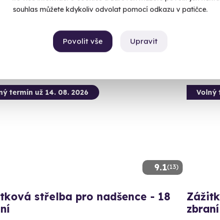
Otrok
 28 dalších lokalit)
souhlas můžete kdykoliv odvolat pomocí odkazu v patičce.
(+ 28
99 Kč
2 999
Povolit vše
Upravit
ný termín už 14. 08. 2026
Volný 
9.1
(13)
tková střelba pro nadšence - 18
Zážitk
ní
zbraní