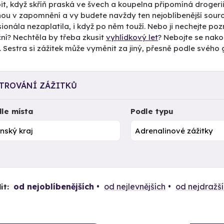
pit, když skříň praská ve švech a koupelna připomíná drogerii?
ou v zapomnění a vy budete navždy ten nejoblíbenější souroz
ionála nezaplatila, i když po něm touží. Nebo ji nechejte poz
ní? Nechtěla by třeba zkusit
vyhlídkový let
? Nebojte se nakoup
 Sestra si zážitek může vyměnit za jiný, přesně podle svého 
LTROVÁNÍ ZÁŽITKŮ
le místa
Podle typu
od nejoblíbenějších
od nejlevnějších
od nejdražš
it: