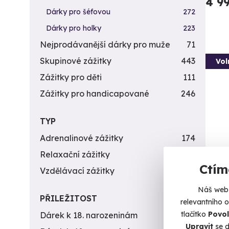
4 9
Dárky pro šéfovou
272
Dárky pro holky
223
Nejprodávanější dárky pro muže
71
Skupinové zážitky
443
Vol
Zážitky pro děti
111
Zážitky pro handicapované
246
TYP
Adrenalinové zážitky
174
Relaxační zážitky
162
Ctím
Záži
Vzdělávací zážitky
151
zbra
Náš web 
PŘILEŽITOST
Vypálít
relevantního 
tlačítko
Povol
Dárek k 18. narozeninám
256
Ot
Upravit
se d