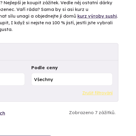
 Nejlepší je koupit zážitek. Vedle něj ostatní dárky
enec. Vaří ráda? Sama by si asi kurz u
nat sílu unagi a objednejte jí domů
kurz výroby sushi
.
it, I když si nejste na 100 % jistí, jestli jste vybrali
gusta.
Podle ceny
Zrušit filtrování
Zobrazeno 7 zážitků.
ích