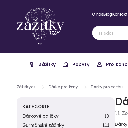
O nás
Blog
Kontakt
Zážitky
Pobyty
Pro koho
Zážitky.cz
Dárky pro ženy
Dárky pro sestru
Dá
KATEGORIE
Zo
Dárkové balíčky
10
Dárky 
Gurmánské zážitky
111