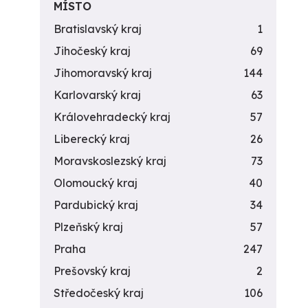
MÍSTO
Bratislavský kraj
1
Jihočeský kraj
69
Jihomoravský kraj
144
Karlovarský kraj
63
Královehradecký kraj
57
Liberecký kraj
26
Moravskoslezský kraj
73
Olomoucký kraj
40
Pardubický kraj
34
Plzeňský kraj
57
Praha
247
Prešovský kraj
2
Středočeský kraj
106