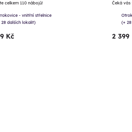
íte celkem 110 nábojů!
Čeká vás 9
rokovice - vnitřní střelnice
Otrok
 28 dalších lokalit)
(+ 28
99 Kč
2 399