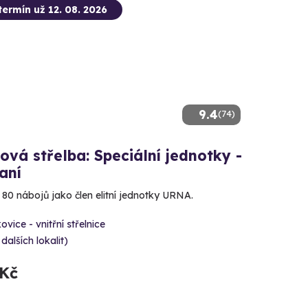
termín už 12. 08. 2026
9.4
(74)
ová střelba: Speciální jednotky -
aní
e 80 nábojů jako člen elitní jednotky URNA.
ovice - vnitřní střelnice
 dalších lokalit)
 Kč