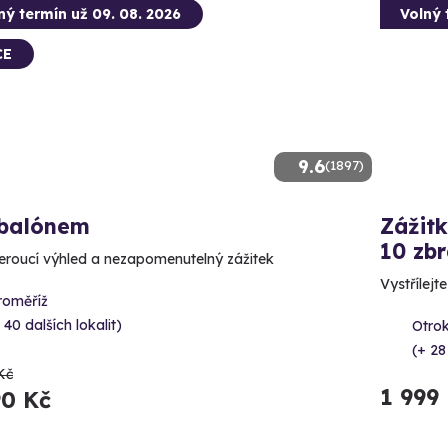
ný termín už 09. 08. 2026
Volný 
CE
9.6
(1897)
 balónem
Zážitk
10 zbr
roucí výhled a nezapomenutelný zážitek
Vystřílejt
roměříž
 40 dalších lokalit)
Otrok
(+ 28
Kč
1 999
90 Kč