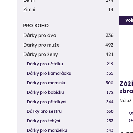
Letní
179
Zimní
14
Vol
PRO KOHO
Dárky pro dva
336
Dárky pro muže
492
Dárky pro ženy
421
Dárky pro učitelku
219
Dárky pro kamarádku
335
Záži
Dárky pro maminku
300
zbra
Dárky pro babičku
172
Nálož 
Dárky pro přítelkyni
344
Dárky pro sestru
330
Ot
(+
Dárky pro tchýni
233
Dárky pro manželku
343