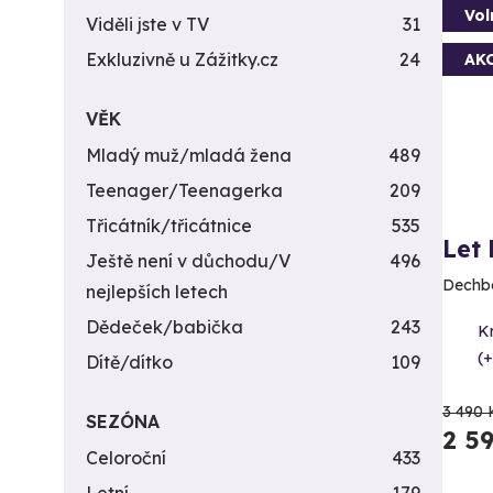
Vol
Viděli jste v TV
31
Exkluzivně u Zážitky.cz
24
AK
VĚK
Mladý muž/mladá žena
489
Teenager/Teenagerka
209
Třicátník/třicátnice
535
Let
Ještě není v důchodu/V
496
Dechbe
nejlepších letech
Dědeček/babička
243
K
(+
Dítě/dítko
109
3 490 
SEZÓNA
2 5
Celoroční
433