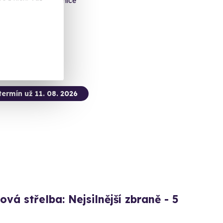
ovice - vnitřní střelnice
 dalších lokalit)
 Kč
termín už 11. 08. 2026
ová střelba: Nejsilnější zbraně - 5