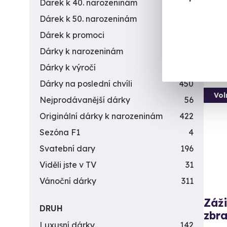
Dárek k 40. narozeninám
453
(+
Dárek k 50. narozeninám
378
3 5
Dárek k promoci
245
Dárky k narozeninám
551
Dárky k výročí
294
Dárky na poslední chvíli
450
Vol
Nejprodávanější dárky
56
Originální dárky k narozeninám
422
Sezóna F1
4
Svatební dary
196
Viděli jste v TV
31
Vánoční dárky
311
Záži
DRUH
zbra
Luxusní dárky
142