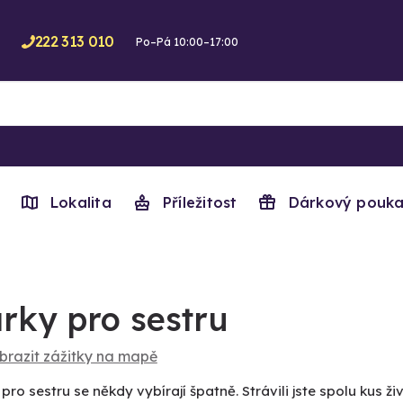
222 313 010
Po–Pá 10:00–17:00
Lokalita
Příležitost
Dárkový pouka
rky pro sestru
brazit zážitky na mapě
pro sestru se někdy vybírají špatně. Strávili jste spolu kus 