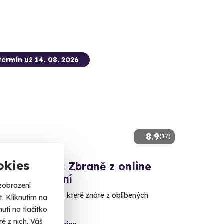
termín už 14. 08. 2026
8.9
(17)
okies
ová střelba: Zbraně z online
ček - 11 zbraní
zobrazení
e si naživo zbraně, které znáte z oblíbených
. Kliknutím na
tí na tlačítko
é z nich. Váš