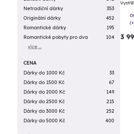
Vystříl
Netradiční dárky
353
Ot
Originální dárky
452
(+
Romantické dárky
195
3 9
Romantické pobyty pro dva
104
více …
CENA
Dárky do 1000 Kč
33
Dárky do 1500 Kč
67
Dárky do 2000 Kč
149
Dárky do 2500 Kč
215
Dárky do 3000 Kč
252
Dárky do 5000 Kč
400