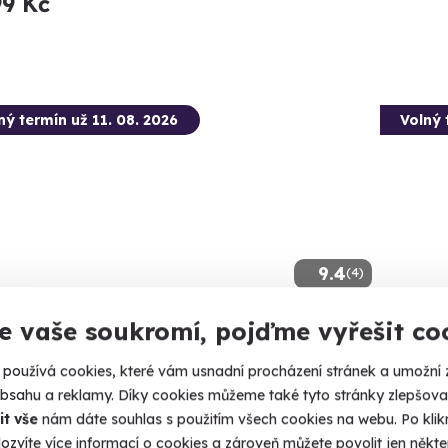
99 Kč
ný termín už 11. 08. 2026
Volný 
9.4
(4)
e vaše soukromí, pojďme vyřešit co
tková střelba: Nejsilnější zbraně - 7
Zážitk
ní
stříle
používá cookies, které vám usnadní procházení stránek a umožní 
e 13 výstřelů!
Vyzkoušejt
obsahu a reklamy. Díky cookies můžeme také tyto stránky zlepšovat
stříleček!
it vše
nám dáte souhlas s použitím všech cookies na webu. Po kliknu
rokovice - vnitřní střelnice
ozvíte více informací o cookies a zároveň můžete povolit jen někter