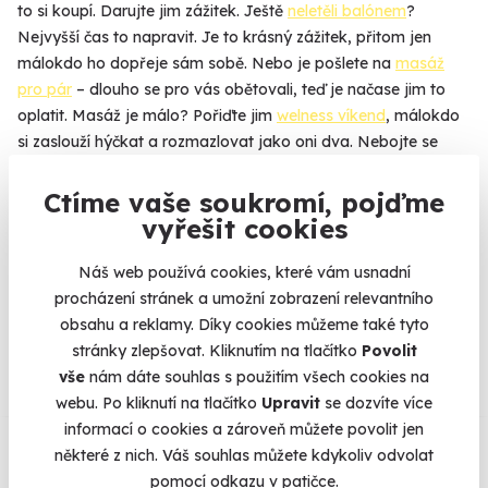
to si koupí. Darujte jim zážitek. Ještě
neletěli balónem
?
Nejvyšší čas to napravit. Je to krásný zážitek, přitom jen
málokdo ho dopřeje sám sobě. Nebo je pošlete na
masáž
pro pár
– dlouho se pro vás obětovali, teď je načase jim to
oplatit. Masáž je málo? Pořiďte jim
welness víkend
, málokdo
si zaslouží hýčkat a rozmazlovat jako oni dva. Nebojte se
nakoupit, I když si nejste na 100 % jistí, jestli jste vybrali
dobře. Rodiče si zážitek můžou zdarma vyměnit za jiný,
Ctíme vaše soukromí, pojďme
přesně podle jejich představ.
vyřešit cookies
Náš web používá cookies, které vám usnadní
procházení stránek a umožní zobrazení relevantního
Na
heureka.cz
máme
obsahu a reklamy. Díky cookies můžeme také tyto
96% spokojenost zákazníků.
stránky zlepšovat. Kliknutím na tlačítko
Povolit
vše
nám dáte souhlas s použitím všech cookies na
webu. Po kliknutí na tlačítko
Upravit
se dozvíte více
Co si o nás myslí
informací o cookies a zároveň můžete povolit jen
některé z nich. Váš souhlas můžete kdykoliv odvolat
pomocí odkazu v patičce.