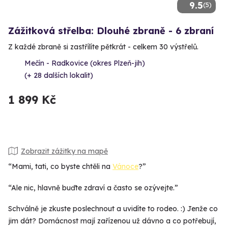
9.5
(5)
Zážitková střelba: Dlouhé zbraně - 6 zbraní
Z každé zbraně si zastřílíte pětkrát - celkem 30 výstřelů.
Mečín - Radkovice (okres Plzeň-jih)
(+ 28 dalších lokalit)
1 899 Kč
Zobrazit zážitky na mapě
“Mami, tati, co byste chtěli na
Vánoce
?”
“Ale nic, hlavně buďte zdraví a často se ozývejte.”
Schválně je zkuste poslechnout a uvidíte to rodeo. :) Jenže co
jim dát? Domácnost mají zařízenou už dávno a co potřebují,