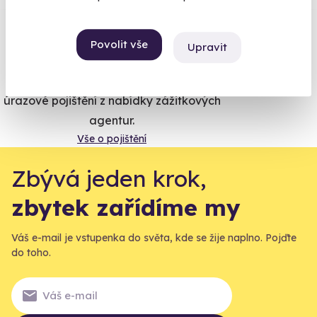
Zobraz ohlasy
Vše umíme pojistit
Povolit vše
Upravit
Jeden nikdy neví. Máme nejvyšší
úrazové pojištění z nabídky zážitkových
agentur.
Vše o pojištění
Zbývá jeden krok,
zbytek zařídíme my
Váš e-mail je vstupenka do světa, kde se žije naplno. Pojďte
do toho.