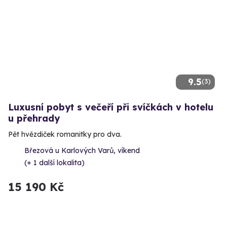
9.5
(3)
Luxusní pobyt s večeří při svíčkách v hotelu
u přehrady
Pět hvězdiček romanitky pro dva.
Březová u Karlových Varů, víkend
(+ 1 další lokalita)
15 190 Kč