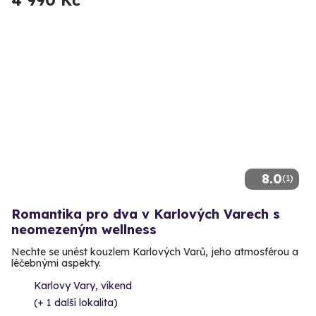
4 990 Kč
8.0
(1)
Romantika pro dva v Karlových Varech s
neomezeným wellness
Nechte se unést kouzlem Karlových Varů, jeho atmosférou a
léčebnými aspekty.
Karlovy Vary, víkend
(+ 1 další lokalita)