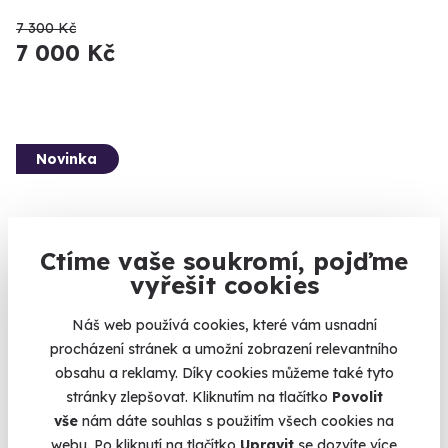
7 300 Kč
7 000 Kč
Novinka
Ctíme vaše soukromí, pojďme
vyřešit cookies
10.0
(4)
Náš web používá cookies, které vám usnadní
procházení stránek a umožní zobrazení relevantního
Univerzální poukaz na masáž
obsahu a reklamy. Díky cookies můžeme také tyto
Vyberte si jednu z luxusních masážích a dopřejte si chvíli
stránky zlepšovat. Kliknutím na tlačítko
Povolit
odpočínku
vše
nám dáte souhlas s použitím všech cookies na
Karlovy Vary
webu. Po kliknutí na tlačítko
Upravit
se dozvíte více