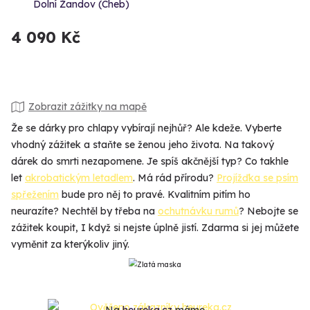
Dolní Žandov (Cheb)
4 090 Kč
Zobrazit zážitky na mapě
Že se dárky pro chlapy vybírají nejhůř? Ale kdeže. Vyberte
vhodný zážitek a staňte se ženou jeho života. Na takový
dárek do smrti nezapomene. Je spíš akčnější typ? Co takhle
let
akrobatickým letadlem
. Má rád přírodu?
Projížďka se psím
spřežením
bude pro něj to pravé. Kvalitním pitím ho
neurazíte? Nechtěl by třeba na
ochutnávku rumů
? Nebojte se
zážitek koupit, I když si nejste úplně jistí. Zdarma si jej můžete
vyměnit za kterýkoliv jiný.
Na
heureka.cz
máme