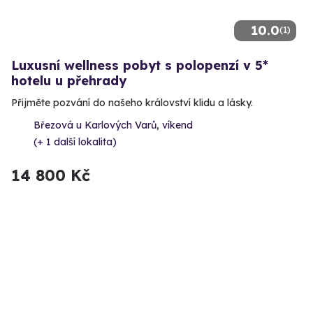
10.0
(1)
Luxusní wellness pobyt s polopenzí v 5*
hotelu u přehrady
Přijměte pozvání do našeho království klidu a lásky.
Březová u Karlových Varů, víkend
(+ 1 další lokalita)
14 800 Kč