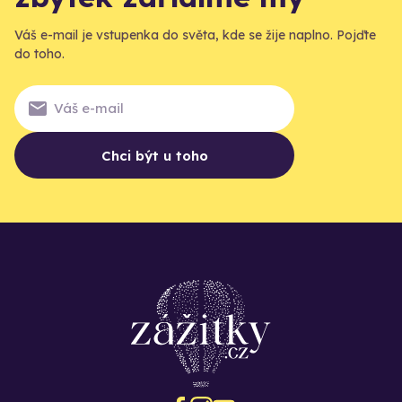
Váš e-mail je vstupenka do světa, kde se žije naplno. Pojďte
do toho.
Chci být u toho