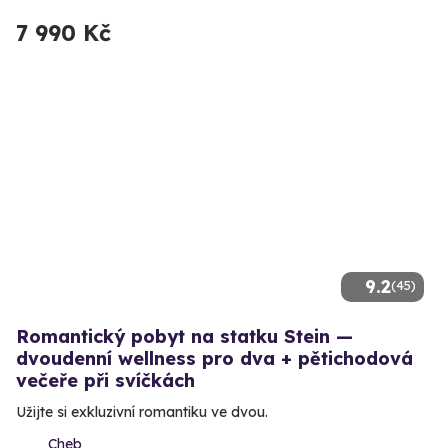
7 990 Kč
9.2
(45)
Romantický pobyt na statku Stein —
dvoudenní wellness pro dva + pětichodová
večeře při svíčkách
Užijte si exkluzivní romantiku ve dvou.
Cheb