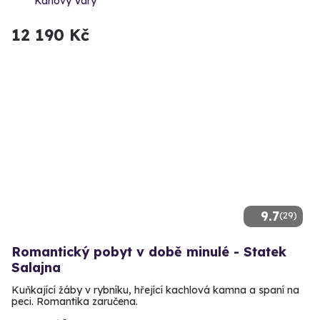
Karlovy Vary
12 190 Kč
9.7
(29)
Romantický pobyt v době minulé - Statek
Salajna
Kuňkající žáby v rybníku, hřející kachlová kamna a spaní na
peci. Romantika zaručena.