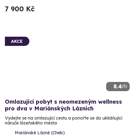
7 900 Kč
AKCE
8.4
(5)
Omlazující pobyt s neomezeným wellness
pro dva v Mariánských Lázních
Vydejte se na omlazující cestu a ponořte se do uklidňující
náruče lázeňského města
Mariánské Lázně (Cheb)