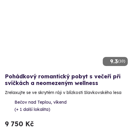
9.3
(10)
Pohádkový romantický pobyt s večeří při
svíčkách a neomezeným wellness
Zrelaxujte se ve skrytém ráji v blízkosti Slavkovského lesa
Bečov nad Teplou, víkend
(+ 1 další lokalita)
9 750 Kč