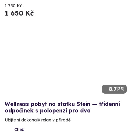
1 750 Kč
1 650 Kč
8.7
(33)
Wellness pobyt na statku Stein — třídenní
odpočinek s polopenzí pro dva
Užijte si dokonalý relax v přírodě.
Cheb