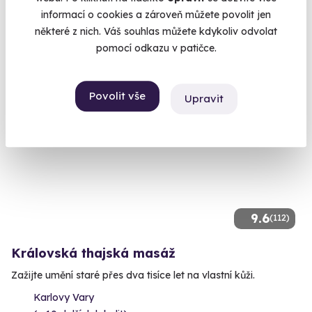
(+ 10 dalších lokalit)
informací o cookies a zároveň můžete povolit jen
některé z nich. Váš souhlas můžete kdykoliv odvolat
1 840 Kč
pomocí odkazu v patičce.
Povolit vše
Upravit
9.6
(112)
Královská thajská masáž
Zažijte umění staré přes dva tisíce let na vlastní kůži.
Karlovy Vary