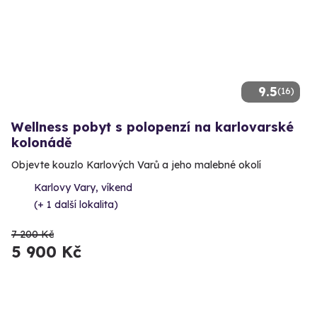
9.5
(16)
Wellness pobyt s polopenzí na karlovarské
kolonádě
Objevte kouzlo Karlových Varů a jeho malebné okolí
Karlovy Vary, víkend
(+ 1 další lokalita)
7 200 Kč
5 900 Kč