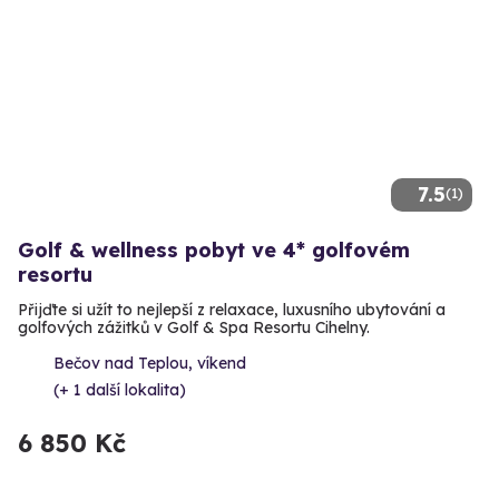
7.5
(1)
Golf & wellness pobyt ve 4* golfovém
resortu
Přijďte si užít to nejlepší z relaxace, luxusního ubytování a
golfových zážitků v Golf & Spa Resortu Cihelny.
Bečov nad Teplou, víkend
(+ 1 další lokalita)
6 850 Kč