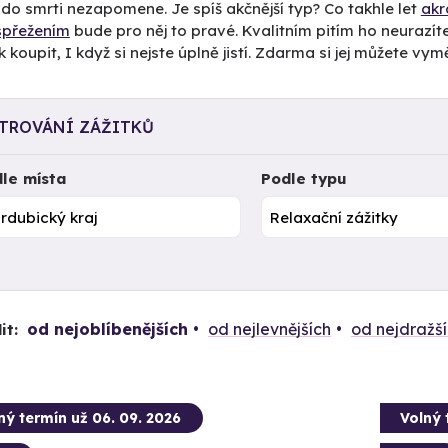
do smrti nezapomene. Je spíš akčnější typ? Co takhle let
akr
spřežením
bude pro něj to pravé. Kvalitním pitím ho neurazít
k koupit, I když si nejste úplně jistí. Zdarma si jej můžete vymě
LTROVÁNÍ ZÁŽITKŮ
le místa
Podle typu
od nejoblíbenějších
od nejlevnějších
od nejdražš
it:
ný termín už 06. 09. 2026
Volný 