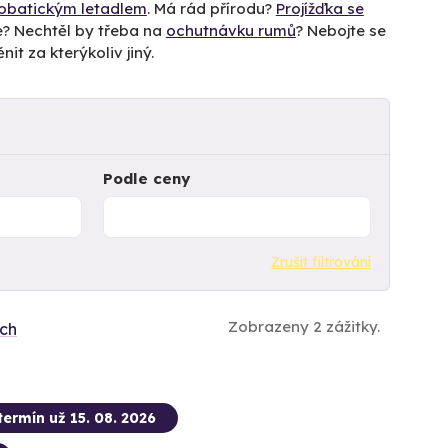
obatickým letadlem
. Má rád přírodu?
Projížďka se
e? Nechtěl by třeba na
ochutnávku rumů
? Nebojte se
nit za kterýkoliv jiný.
Podle ceny
Zrušit filtrování
Zobrazeny 2 zážitky.
ích
termín už 15. 08. 2026