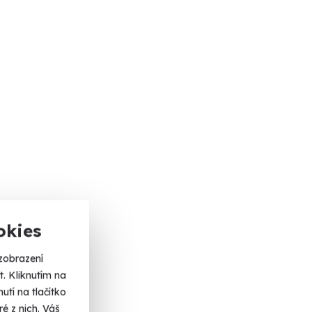
okies
zobrazení
. Kliknutím na
tí na tlačítko
é z nich. Váš