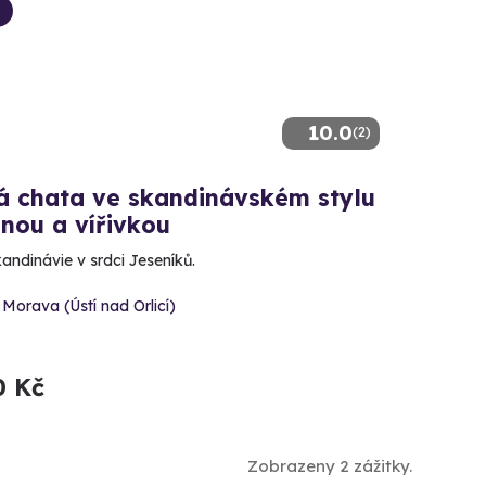
10.0
(2)
á chata ve skandinávském stylu
nou a vířivkou
andinávie v srdci Jeseníků.
 Morava (Ústí nad Orlicí)
0 Kč
Zobrazeny 2 zážitky.