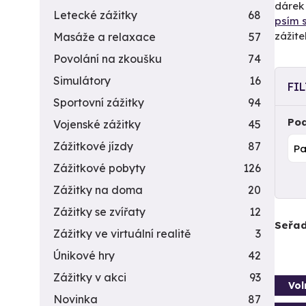
dárek 
Letecké zážitky
68
psím 
zážite
Masáže a relaxace
57
Povolání na zkoušku
74
Simulátory
16
FI
Sportovní zážitky
94
Pod
Vojenské zážitky
45
Zážitkové jízdy
87
Zážitkové pobyty
126
Zážitky na doma
20
Zážitky se zvířaty
12
Seřad
Zážitky ve virtuální realitě
3
Únikové hry
42
Zážitky v akci
93
Vol
Novinka
87