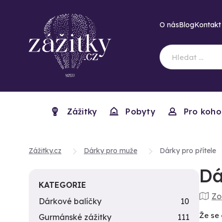
O nás
Blog
Kontakt
Zážitky
Pobyty
Pro koho
Zážitky.cz
Dárky pro muže
Dárky pro přítele
Dá
KATEGORIE
Zo
Dárkové balíčky
10
Že se 
Gurmánské zážitky
111