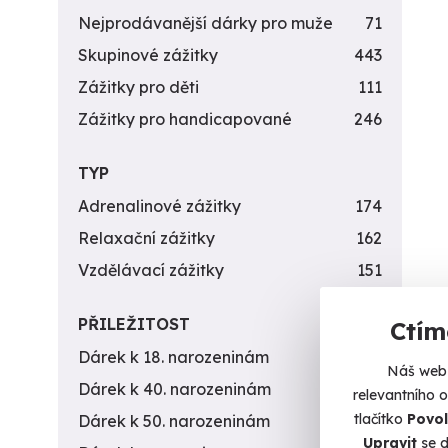
Nejprodávanější dárky pro muže
71
Skupinové zážitky
443
Zážitky pro děti
111
Zážitky pro handicapované
246
TYP
Adrenalinové zážitky
174
Relaxační zážitky
162
Vzdělávací zážitky
151
PŘILEŽITOST
Ctím
Dárek k 18. narozeninám
256
Náš web 
Dárek k 40. narozeninám
453
relevantního 
tlačítko
Povol
Dárek k 50. narozeninám
378
Upravit
se d