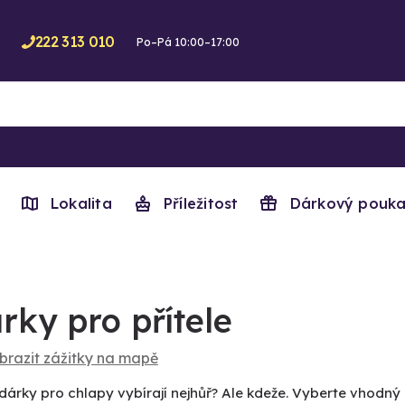
222 313 010
Po–Pá 10:00–17:00
Lokalita
Příležitost
Dárkový pouka
rky pro přítele
brazit zážitky na mapě
dárky pro chlapy vybírají nejhůř? Ale kdeže. Vyberte vhodný 