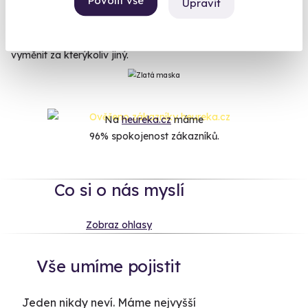
Povolit vše
Upravit
spřežením
bude pro něj to pravé. Kvalitním pitím ho
neurazíte? Nechtěl by třeba na
ochutnávku rumů
? Nebojte se
zážitek koupit, I když si nejste úplně jistí. Zdarma si jej můžete
vyměnit za kterýkoliv jiný.
Na
heureka.cz
máme
96% spokojenost zákazníků.
Co si o nás myslí
Zobraz ohlasy
Vše umíme pojistit
Jeden nikdy neví. Máme nejvyšší