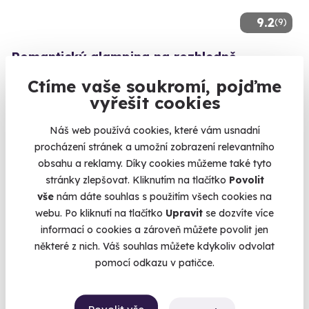
9.2
(9)
Romantický glamping na rozhledně
Nalezněte odpočinek na unikátní glampingové rozhledně nad
Ctíme vaše soukromí, pojďme
korunami stromů s výhledem na Ještěd
vyřešit cookies
Křižany (Liberec)
Náš web používá cookies, které vám usnadní
6 690 Kč
procházení stránek a umožní zobrazení relevantního
6 190 Kč
obsahu a reklamy. Díky cookies můžeme také tyto
stránky zlepšovat. Kliknutím na tlačítko
Povolit
vše
nám dáte souhlas s použitím všech cookies na
webu. Po kliknutí na tlačítko
Upravit
se dozvíte více
Zobrazit zážitky na mapě
informací o cookies a zároveň můžete povolit jen
některé z nich. Váš souhlas můžete kdykoliv odvolat
Že se dárky pro chlapy vybírají nejhůř? Ale kdeže. Vyberte
pomocí odkazu v patičce.
vhodný zážitek a staňte se ženou jeho života. Na takový
dárek do smrti nezapomene. Je spíš akčnější typ? Co takhle
let
akrobatickým letadlem
. Má rád přírodu?
Projížďka se psím