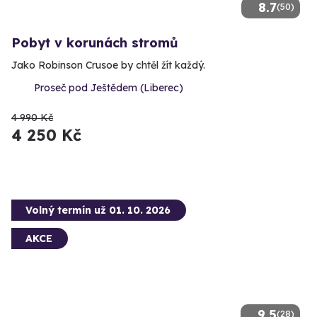
8.7
(50)
Pobyt v korunách stromů
Jako Robinson Crusoe by chtěl žít každý.
Proseč pod Ještědem (Liberec)
4 990 Kč
4 250 Kč
Volný termín už 01. 10. 2026
AKCE
9.5
(28)