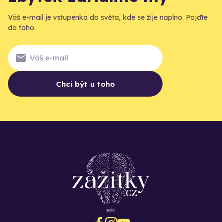
Váš e-mail je vstupenka do světa, kde se žije naplno. Pojďte
do toho.
Chci být u toho