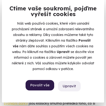
Ctíme vaše soukromí, pojďme
vyřešit cookies
Náš web používá cookies, které vám usnadní
procházení stránek a umožní zobrazení relevantního
Zážitková střelba: Nejsilnější zbraně - 5
obsahu a reklamy. Díky cookies můžeme také tyto
zbraní
stránky zlepšovat. Kliknutím na tlačítko
Povolit
vše
nám dáte souhlas s použitím všech cookies na
Čeká vás 9 výstřelů!
webu. Po kliknutí na tlačítko
Upravit
se dozvíte více
Otrokovice - vnitřní střelnice
informací o cookies a zároveň můžete povolit jen
(+ 28 dalších lokalit)
některé z nich. Váš souhlas můžete kdykoliv odvolat
pomocí odkazu v patičce.
2 399 Kč
Povolit vše
Upravit
Zobrazit zážitky na mapě
Svatební dárky
jsou klasicky smutná přehlídka toho, co si