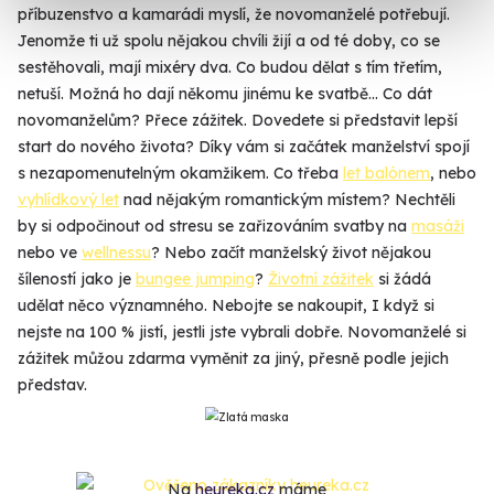
příbuzenstvo a kamarádi myslí, že novomanželé potřebují.
Jenomže ti už spolu nějakou chvíli žijí a od té doby, co se
sestěhovali, mají mixéry dva. Co budou dělat s tím třetím,
netuší. Možná ho dají někomu jinému ke svatbě... Co dát
novomanželům? Přece zážitek. Dovedete si představit lepší
start do nového života? Díky vám si začátek manželství spojí
s nezapomenutelným okamžikem. Co třeba
let balónem
, nebo
vyhlídkový let
nad nějakým romantickým místem? Nechtěli
by si odpočinout od stresu se zařizováním svatby na
masáži
nebo ve
wellnessu
? Nebo začít manželský život nějakou
šíleností jako je
bungee jumping
?
Životní zážitek
si žádá
udělat něco významného. Nebojte se nakoupit, I když si
nejste na 100 % jistí, jestli jste vybrali dobře. Novomanželé si
zážitek můžou zdarma vyměnit za jiný, přesně podle jejich
představ.
Na
heureka.cz
máme