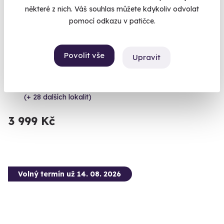
některé z nich. Váš souhlas můžete kdykoliv odvolat
pomocí odkazu v patičce.
9.1
(13)
Zážitková střelba pro nadšence - 18 zbraní
Povolit vše
Upravit
Vystřílíte celkem 110 nábojů!
Mečín - Radkovice (okres Plzeň-jih)
(+ 28 dalších lokalit)
3 999 Kč
Volný termín už 14. 08. 2026