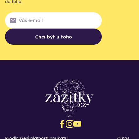
do toho.
Chci být u toho
Prodloužení platnosti poukazu
O nás