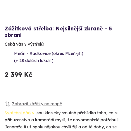
Zážitková střelba: Nejsilnější zbraně - 5
zbraní
Čeká vás 9 výstřelů!
Mečín - Radkovice (okres Plzeň-jih)
(+ 28 dalších lokalit)
2 399 Kč
Zobrazit zážitky na mapě
Svatební dárky
jsou klasicky smutná přehlídka toho, co si
příbuzenstvo a kamarádi myslí, že novomanželé potřebují.
Jenomže ti už spolu nějakou chvíli žijí a od té doby, co se