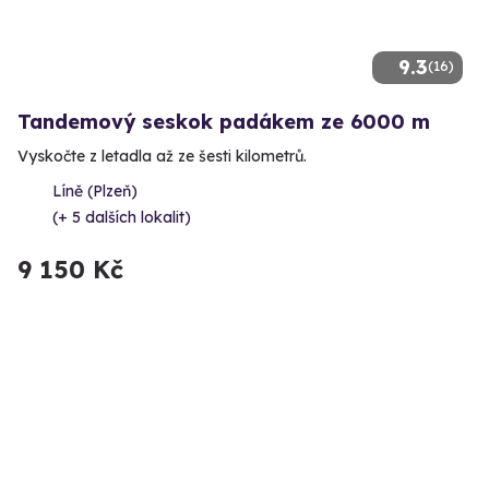
9.3
(16)
Tandemový seskok padákem ze 6000 m
Vyskočte z letadla až ze šesti kilometrů.
Líně (Plzeň)
(+ 5 dalších lokalit)
9 150 Kč