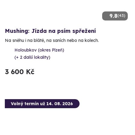
9.8
(43)
Mushing: Jízda na psím spřežení
Na sněhu i na blátě, na saních nebo na kolech.
Holoubkov (okres Plzeň)
(+ 2 další lokality)
3 600 Kč
Volný termín už 14. 08. 2026