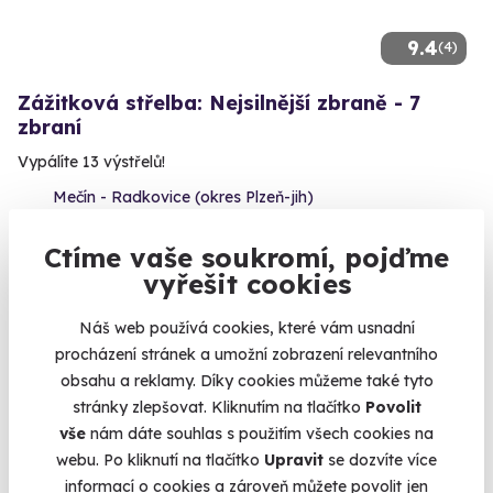
9.4
(4)
Zážitková střelba: Nejsilnější zbraně - 7
zbraní
Vypálíte 13 výstřelů!
Mečín - Radkovice (okres Plzeň-jih)
(+ 28 dalších lokalit)
Ctíme vaše soukromí, pojďme
3 599 Kč
vyřešit cookies
Náš web používá cookies, které vám usnadní
procházení stránek a umožní zobrazení relevantního
obsahu a reklamy. Díky cookies můžeme také tyto
Volný termín už 14. 08. 2026
stránky zlepšovat. Kliknutím na tlačítko
Povolit
vše
nám dáte souhlas s použitím všech cookies na
webu. Po kliknutí na tlačítko
Upravit
se dozvíte více
informací o cookies a zároveň můžete povolit jen