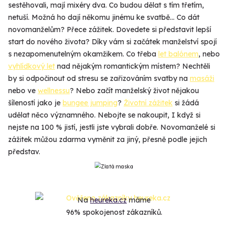
sestěhovali, mají mixéry dva. Co budou dělat s tím třetím,
netuší. Možná ho dají někomu jinému ke svatbě... Co dát
novomanželům? Přece zážitek. Dovedete si představit lepší
start do nového života? Díky vám si začátek manželství spojí
s nezapomenutelným okamžikem. Co třeba
let balónem
, nebo
vyhlídkový let
nad nějakým romantickým místem? Nechtěli
by si odpočinout od stresu se zařizováním svatby na
masáži
nebo ve
wellnessu
? Nebo začít manželský život nějakou
šíleností jako je
bungee jumping
?
Životní zážitek
si žádá
udělat něco významného. Nebojte se nakoupit, I když si
nejste na 100 % jistí, jestli jste vybrali dobře. Novomanželé si
zážitek můžou zdarma vyměnit za jiný, přesně podle jejich
představ.
Na
heureka.cz
máme
96% spokojenost zákazníků.