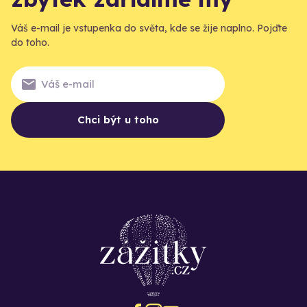
Váš e-mail je vstupenka do světa, kde se žije naplno. Pojďte
do toho.
Chci být u toho