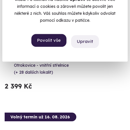
informací o cookies a zároveň můžete povolit jen
některé z nich. Váš souhlas můžete kdykoliv odvolat
pomocí odkazu v patičce.
Zážitková střelba: Nejsilnější zbraně - 5
Povolit vše
Upravit
zbraní
Čeká vás 9 výstřelů!
Otrokovice - vnitřní střelnice
(+ 28 dalších lokalit)
2 399 Kč
Volný termín už 16. 08. 2026