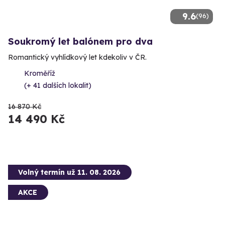
9.6
(96)
Soukromý let balónem pro dva
Romantický vyhlídkový let kdekoliv v ČR.
Kroměříž
(+ 41 dalších lokalit)
16 870 Kč
14 490 Kč
Volný termín už 11. 08. 2026
AKCE