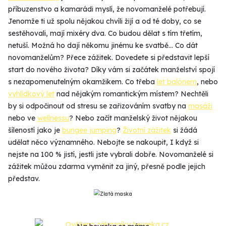
příbuzenstvo a kamarádi myslí, že novomanželé potřebují.
Jenomže ti už spolu nějakou chvíli žijí a od té doby, co se
sestěhovali, mají mixéry dva. Co budou dělat s tím třetím,
netuší. Možná ho dají někomu jinému ke svatbě... Co dát
novomanželům? Přece zážitek. Dovedete si představit lepší
start do nového života? Díky vám si začátek manželství spojí
s nezapomenutelným okamžikem. Co třeba
let balónem
, nebo
vyhlídkový let
nad nějakým romantickým místem? Nechtěli
by si odpočinout od stresu se zařizováním svatby na
masáži
nebo ve
wellnessu
? Nebo začít manželský život nějakou
šíleností jako je
bungee jumping
?
Životní zážitek
si žádá
udělat něco významného. Nebojte se nakoupit, I když si
nejste na 100 % jistí, jestli jste vybrali dobře. Novomanželé si
zážitek můžou zdarma vyměnit za jiný, přesně podle jejich
představ.