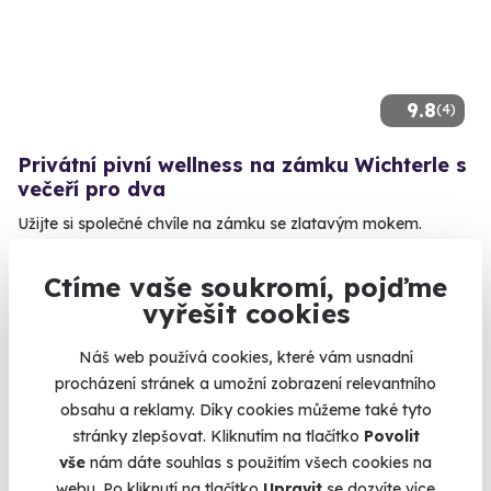
9.8
(4)
Privátní pivní wellness na zámku Wichterle s
večeří pro dva
Užijte si společné chvíle na zámku se zlatavým mokem.
Slavičín (okres Zlín) (Zlín)
Ctíme vaše soukromí, pojďme
4 990 Kč
vyřešit cookies
Náš web používá cookies, které vám usnadní
procházení stránek a umožní zobrazení relevantního
obsahu a reklamy. Díky cookies můžeme také tyto
Volný termín už 14. 08. 2026
stránky zlepšovat. Kliknutím na tlačítko
Povolit
vše
nám dáte souhlas s použitím všech cookies na
webu. Po kliknutí na tlačítko
Upravit
se dozvíte více