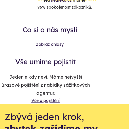
Na
heureka.cz
máme
96% spokojenost zákazníků.
Co si o nás myslí
Zobraz ohlasy
Vše umíme pojistit
Jeden nikdy neví. Máme nejvyšší
úrazové pojištění z nabídky zážitkových
agentur.
Vše o pojištění
Zbývá jeden krok,
zbytek zařídíme my