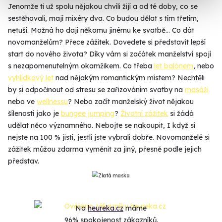
Jenomže ti už spolu nějakou chvíli žijí a od té doby, co se
sestěhovali, mají mixéry dva. Co budou dělat s tím třetím,
netuší. Možná ho dají někomu jinému ke svatbě... Co dát
novomanželům? Přece zážitek. Dovedete si představit lepší
start do nového života? Díky vám si začátek manželství spojí
s nezapomenutelným okamžikem. Co třeba
let balónem
, nebo
vyhlídkový let
nad nějakým romantickým místem? Nechtěli
by si odpočinout od stresu se zařizováním svatby na
masáži
nebo ve
wellnessu
? Nebo začít manželský život nějakou
šíleností jako je
bungee jumping
?
Životní zážitek
si žádá
udělat něco významného. Nebojte se nakoupit, I když si
nejste na 100 % jistí, jestli jste vybrali dobře. Novomanželé si
zážitek můžou zdarma vyměnit za jiný, přesně podle jejich
představ.
Na
heureka.cz
máme
96% spokojenost zákazníků.