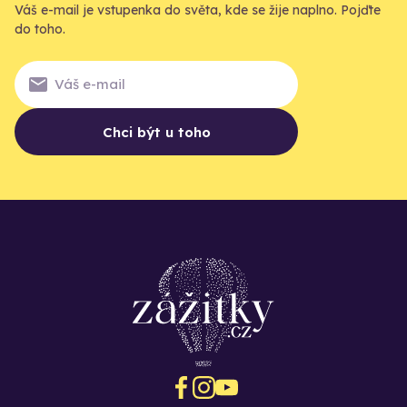
Váš e-mail je vstupenka do světa, kde se žije naplno. Pojďte
do toho.
Chci být u toho