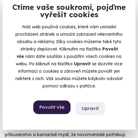
Ctíme vaše soukromí, pojďme
vyřešit cookies
Náš web používá cookies, které vám usnadní
procházení stránek a umožní zobrazení relevantního
Zážitková střelba: Nejsilnější zbraně - 5
obsahu a reklamy. Díky cookies můžeme také tyto
zbraní
stránky zlepšovat. Kliknutím na tlačítko
Povolit
Čeká vás 9 výstřelů!
vše
nám dáte souhlas s použitím všech cookies na
webu. Po kliknutí na tlačítko
Upravit
se dozvíte více
Lomnice (okres Sokolov)
informací o cookies a zároveň můžete povolit jen
(+ 28 dalších lokalit)
některé z nich. Váš souhlas můžete kdykoliv odvolat
2 399 Kč
pomocí odkazu v patičce.
Povolit vše
Upravit
Zobrazit zážitky na mapě
Svatební dárky
jsou klasicky smutná přehlídka toho, co si
příbuzenstvo a kamarádi myslí, že novomanželé potřebují.