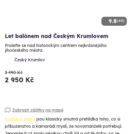
9.8
(49)
Let balónem nad Českým Krumlovem
Proleťte se nad historickým centrem nejkrásnějšího
jihočeského města.
Český Krumlov
3 490 Kč
2 950 Kč
Zobrazit zážitky na mapě
Svatební dárky
jsou klasicky smutná přehlídka toho, co si
příbuzenstvo a kamarádi myslí, že novomanželé potřebují.
Jenomže ti už spolu nějakou chvíli žijí a od té doby, co se