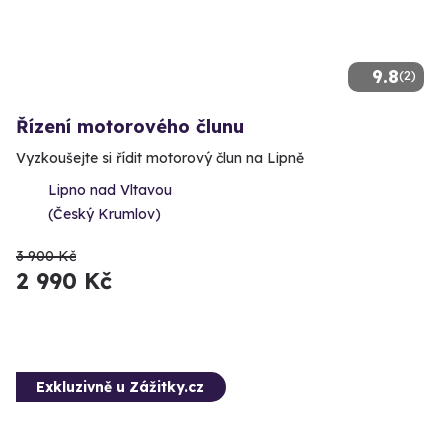
9.8
(2)
Řízení motorového člunu
Vyzkoušejte si řídit motorový člun na Lipně
Lipno nad Vltavou
(Český Krumlov)
3 900 Kč
2 990 Kč
Exkluzivně u Zážitky.cz