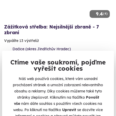
9.4
(4)
Zážitková střelba: Nejsilnější zbraně - 7
zbraní
Vypálíte 13 výstřelů!
Dačice (okres Jindřichův Hradec)
(+ 28 dalších lokalit)
Ctíme vaše soukromí, pojďme
3 599 Kč
vyřešit cookies
Náš web používá cookies, které vám usnadní
procházení stránek a umožní zobrazení relevantního
obsahu a reklamy. Díky cookies můžeme také tyto
Volný termín už 14. 08. 2026
stránky zlepšovat. Kliknutím na tlačítko
Povolit
vše
nám dáte souhlas s použitím všech cookies na
webu. Po kliknutí na tlačítko
Upravit
se dozvíte více