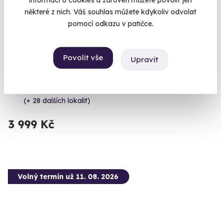
informací o cookies a zároveň můžete povolit jen
některé z nich. Váš souhlas můžete kdykoliv odvolat
pomocí odkazu v patičce.
9.1
(13)
Zážitková střelba pro nadšence - 18 zbraní
Povolit vše
Upravit
Vystřílíte celkem 110 nábojů!
Dačice (okres Jindřichův Hradec)
(+ 28 dalších lokalit)
3 999 Kč
Volný termín už 11. 08. 2026