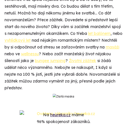
sestěhovali, mají mixéry dva. Co budou dělat s tím třetím,
netuší. Možná ho dají někomu jinému ke svatbě... Co dát
novomanželům? Přece zážitek. Dovedete si představit lepší
start do nového života? Díky vám si začátek manželství spojí
s nezapomenutelným okamžikem. Co třeba
let balónem
, nebo
vyhlídkový let
nad nějakým romantickým místem? Nechtěli
by si odpočinout od stresu se zařizováním svatby na
masáži
nebo ve
wellnessu
? Nebo začít manželský život nějakou
šíleností jako je
bungee jumping
?
Životní zážitek
si žádá
udělat něco významného. Nebojte se nakoupit, I když si
nejste na 100 % jistí, jestli jste vybrali dobře. Novomanželé si
zážitek můžou zdarma vyměnit za jiný, přesně podle jejich
představ.
Na
heureka.cz
máme
96% spokojenost zákazníků.