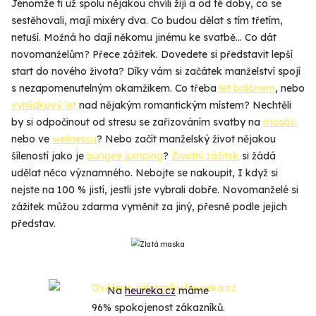
Jenomže ti už spolu nějakou chvíli žijí a od té doby, co se
sestěhovali, mají mixéry dva. Co budou dělat s tím třetím,
netuší. Možná ho dají někomu jinému ke svatbě... Co dát
novomanželům? Přece zážitek. Dovedete si představit lepší
start do nového života? Díky vám si začátek manželství spojí
s nezapomenutelným okamžikem. Co třeba
let balónem
, nebo
vyhlídkový let
nad nějakým romantickým místem? Nechtěli
by si odpočinout od stresu se zařizováním svatby na
masáži
nebo ve
wellnessu
? Nebo začít manželský život nějakou
šíleností jako je
bungee jumping
?
Životní zážitek
si žádá
udělat něco významného. Nebojte se nakoupit, I když si
nejste na 100 % jistí, jestli jste vybrali dobře. Novomanželé si
zážitek můžou zdarma vyměnit za jiný, přesně podle jejich
představ.
Na
heureka.cz
máme
96% spokojenost zákazníků.