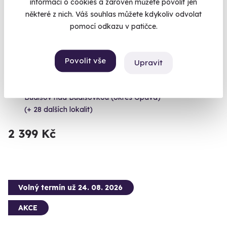
informací o cookies a zároveň můžete povolit jen
některé z nich. Váš souhlas můžete kdykoliv odvolat
pomocí odkazu v patičce.
Zážitková střelba: Nejsilnější zbraně - 5
Povolit vše
Upravit
zbraní
Čeká vás 9 výstřelů!
Budišov nad Budišovkou (okres Opava)
(+ 28 dalších lokalit)
2 399 Kč
Volný termín už 24. 08. 2026
AKCE