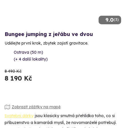
9.0
(3)
Bungee jumping z jeřábu ve dvou
Udělejte první krok, zbytek zajistí gravitace.
Ostrava (50 m)
(+ 4 další lokality)
8 490 Kč
8 190 Kč
Zobrazit zážitky na mapě
Svatební dárky
jsou klasicky smutná přehlídka toho, co si
příbuzenstvo a kamarádi myslí, že novomanželé potřebují.