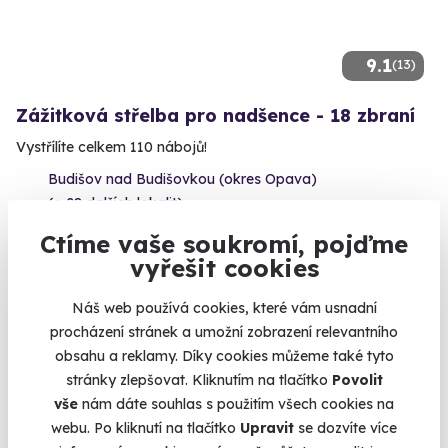
9.1
(13)
Zážitková střelba pro nadšence - 18 zbraní
Vystřílíte celkem 110 nábojů!
Budišov nad Budišovkou (okres Opava)
(+ 28 dalších lokalit)
Ctíme vaše soukromí, pojďme
3 999 Kč
vyřešit cookies
Náš web používá cookies, které vám usnadní
procházení stránek a umožní zobrazení relevantního
obsahu a reklamy. Díky cookies můžeme také tyto
Volný termín už 11. 08. 2026
stránky zlepšovat. Kliknutím na tlačítko
Povolit
vše
nám dáte souhlas s použitím všech cookies na
webu. Po kliknutí na tlačítko
Upravit
se dozvíte více