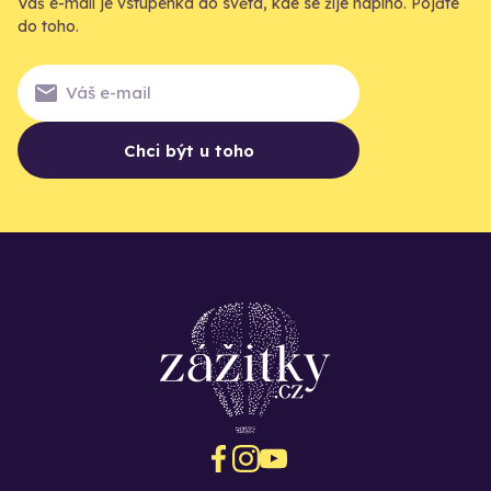
Váš e-mail je vstupenka do světa, kde se žije naplno. Pojďte
do toho.
Chci být u toho