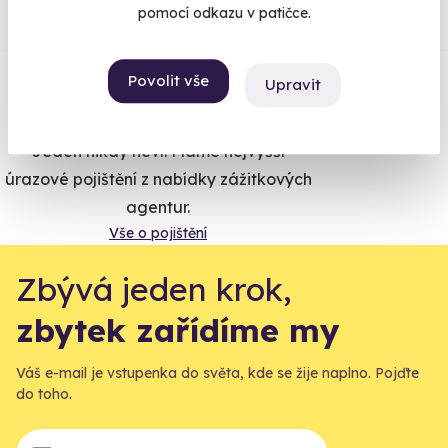
pomocí odkazu v patičce.
Zobraz ohlasy
Povolit vše
Upravit
Vše umíme pojistit
Jeden nikdy neví. Máme nejvyšší
úrazové pojištění z nabídky zážitkových
agentur.
Vše o pojištění
Zbývá jeden krok,
zbytek zařídíme my
Váš e-mail je vstupenka do světa, kde se žije naplno. Pojďte
do toho.