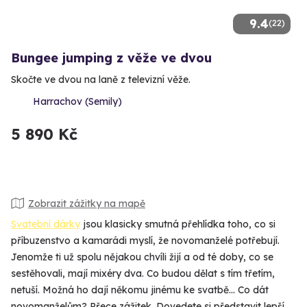
9.4
(22)
Bungee jumping z věže ve dvou
Skočte ve dvou na laně z televizní věže.
Harrachov (Semily)
5 890 Kč
Zobrazit zážitky na mapě
Svatební dárky
jsou klasicky smutná přehlídka toho, co si
příbuzenstvo a kamarádi myslí, že novomanželé potřebují.
Jenomže ti už spolu nějakou chvíli žijí a od té doby, co se
sestěhovali, mají mixéry dva. Co budou dělat s tím třetím,
netuší. Možná ho dají někomu jinému ke svatbě... Co dát
novomanželům? Přece zážitek. Dovedete si představit lepší