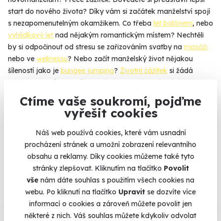
start do nového života? Díky vám si začátek manželství spojí
s nezapomenutelným okamžikem. Co třeba
let balónem
, nebo
vyhlídkový let
nad nějakým romantickým místem? Nechtěli
by si odpočinout od stresu se zařizováním svatby na
masáži
nebo ve
wellnessu
? Nebo začít manželský život nějakou
šíleností jako je
bungee jumping
?
Životní zážitek
si žádá
udělat něco významného. Nebojte se nakoupit, I když si
nejste na 100 % jistí, jestli jste vybrali dobře. Novomanželé si
Ctíme vaše soukromí, pojďme
zážitek můžou zdarma vyměnit za jiný, přesně podle jejich
vyřešit cookies
představ.
Náš web používá cookies, které vám usnadní
procházení stránek a umožní zobrazení relevantního
obsahu a reklamy. Díky cookies můžeme také tyto
Na
heureka.cz
máme
stránky zlepšovat. Kliknutím na tlačítko
Povolit
96% spokojenost zákazníků.
vše
nám dáte souhlas s použitím všech cookies na
webu. Po kliknutí na tlačítko
Upravit
se dozvíte více
informací o cookies a zároveň můžete povolit jen
Co si o nás myslí
některé z nich. Váš souhlas můžete kdykoliv odvolat