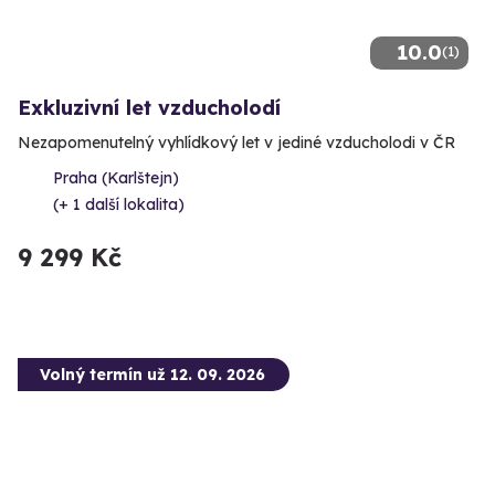
10.0
(1)
Exkluzivní let vzducholodí
Nezapomenutelný vyhlídkový let v jediné vzducholodi v ČR
Praha (Karlštejn)
(+ 1 další lokalita)
9 299 Kč
Volný termín už 12. 09. 2026