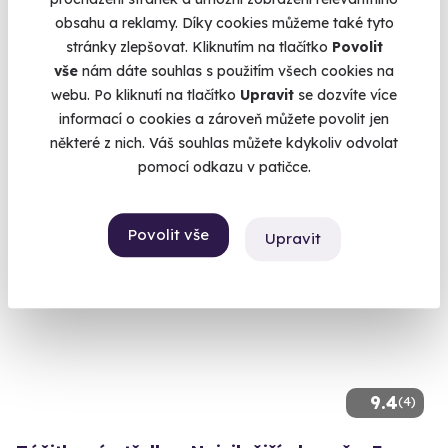
obsahu a reklamy. Díky cookies můžeme také tyto
Základní parašutistický výcvik
stránky zlepšovat. Kliknutím na tlačítko
Povolit
Troufnete si vyskočit sami z letadla?
vše
nám dáte souhlas s použitím všech cookies na
webu. Po kliknutí na tlačítko
Upravit
se dozvíte více
Kolín (+ 1 další lokalita)
informací o cookies a zároveň můžete povolit jen
některé z nich. Váš souhlas můžete kdykoliv odvolat
3 971 Kč
pomocí odkazu v patičce.
Povolit vše
Upravit
Volný termín už 12. 08. 2026
9.4
(4)