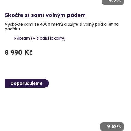
9.7
Skočte si sami volným pádem
Vyskočte sami ze 4000 metrů a užijte si volný pád a let na
padáku.
Příbram (+ 3 další lokality)
8 990 Kč
Doporučujeme
9.8
(17)