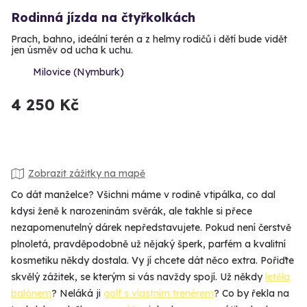
Rodinná jízda na čtyřkolkách
Prach, bahno, ideální terén a z helmy rodičů i dětí bude vidět
jen úsměv od ucha k uchu.
Milovice (Nymburk)
4 250 Kč
Zobrazit zážitky na mapě
Co dát manželce? Všichni máme v rodině vtipálka, co dal
kdysi ženě k narozeninám svěrák, ale takhle si přece
nezapomenutelný dárek nepředstavujete. Pokud není čerstvě
plnoletá, pravděpodobně už nějaký šperk, parfém a kvalitní
kosmetiku někdy dostala. Vy jí chcete dát něco extra. Pořiďte
skvělý zážitek, se kterým si vás navždy spojí. Už někdy
letěla
balónem
? Neláká ji
golf s vlastním trenérem
? Co by řekla na