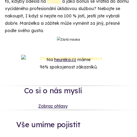
to, kdyby odešla na
masáž
a jako bonus se vrátila do domu
vycíděného profesionální úklidovou službou? Nebojte se
nakoupit, I když si nejste na 100 % jistí, jestli jste vybrali
dobře. Manželka si zážitek může vyměnit za jiný, přesně
podle svého gusta.
Na
heureka.cz
máme
96% spokojenost zákazníků.
Co si o nás myslí
Zobraz ohlasy
Vše umíme pojistit