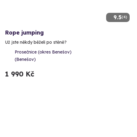
9.5
(4)
Rope jumping
Už jste někdy běželi po stěně?
Prosečnice (okres Benešov)
(Benešov)
1 990 Kč