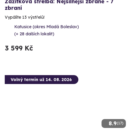
Zážitková střelba: Nejsilnější zbraně - 7
zbraní
Vypálíte 13 výstřelů!
Katusice (okres Mladá Boleslav)
(+ 28 dalších lokalit)
3 599 Kč
Volný termín už 14. 08. 2026
8.9
(17)